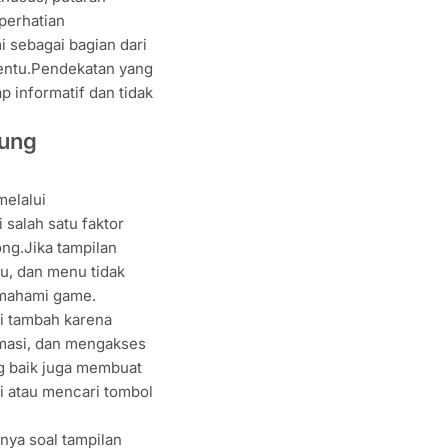
 perhatian
 sebagai bagian dari
tentu.Pendekatan yang
p informatif dan tidak
ung
melalui
salah satu faktor
ng.Jika tampilan
au, dan menu tidak
mahami game.
ai tambah karena
masi, dan mengakses
g baik juga membuat
i atau mencari tombol
anya soal tampilan