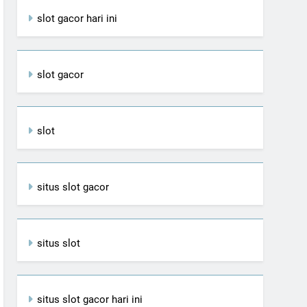
slot gacor hari ini
slot gacor
slot
situs slot gacor
situs slot
situs slot gacor hari ini