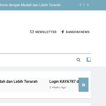
hone dengan Mudah dan Lebih Terarah
stem Akses yang Fleksibel dan Efisien
 Ringkas, Efisien, dan Mudah Dipahami
NEWSLETTER
RANDOM NEWS
T Login agar Lebih Akurat dan Aman
hone dengan Mudah dan Lebih Terarah
t Dan Aktif.
stem Akses yang Fleksibel dan Efisien
 Ringkas, Efisien, dan Mudah Dipahami
h Terarah
Login KAYA787 dengan Sistem Akses yang Flek
2 Weeks Ago