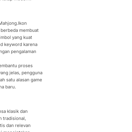
 Mahjong.Ikon
ng berbeda membuat
imbol yang kuat
nd keyword karena
engan pengalaman
membantu proses
 yang jelas, pengguna
lah satu alasan game
na baru.
sa klasik dan
tradisional,
tis dan relevan