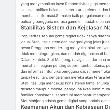
yang menyesuaikan layar.Responsivitas juga menc
akses, stabilitas halaman, keteraturan elemen, da
membaca informasi.Semakin baik pengalaman mobi
peluang pengguna merasa game ini mudah dipaham
Stabilitas Sistem dan Kejelasan N
Popularitas sebuah game digital tidak hanya ditent
visual.Stabilitas sistem dan navigasi yang jelas jug
besar.Pengguna cenderung menyukai platform yang
tidak membingungkan, dan mudah digunakan di ber
Dalam konteks Slot Mahjong, navigasi sederhana
memahami bagian penting seperti tombol utama, pe
dan informasi fitur.Jika pengguna dapat menemuka
tanpa kesulitan, pengalaman mereka akan terasa lebi
Stabilitas juga mencakup konsistensi tampilan.Jika g
desktop maupun mobile, pengguna akan lebih mu
familiar.Konsistensi seperti ini membantu memper
Slot Mahjong adalah game digital yang praktis dan
Keamanan Akun dan Kebiasaan Di