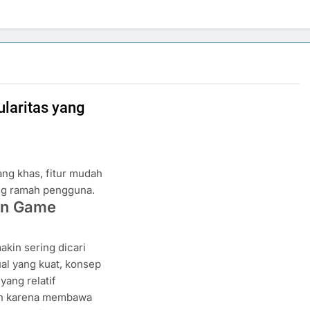
laritas yang
ang khas, fitur mudah
ang ramah pengguna.
en Game
kin sering dicari
ual yang kuat, konsep
ang relatif
ian karena membawa