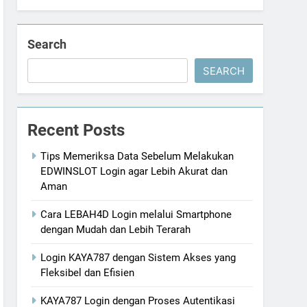
Search
SEARCH
Recent Posts
Tips Memeriksa Data Sebelum Melakukan
EDWINSLOT Login agar Lebih Akurat dan
Aman
Cara LEBAH4D Login melalui Smartphone
dengan Mudah dan Lebih Terarah
Login KAYA787 dengan Sistem Akses yang
Fleksibel dan Efisien
KAYA787 Login dengan Proses Autentikasi