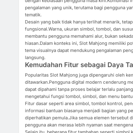
dengan kebiasaan pengguna masa kini.Kombinasi i
pengalaman yang unik, terutama bagi pengguna ya
tematik.
Desain yang baik tidak hanya terlihat menarik, tetap
fungsional.Warna, ukuran simbol, tombol, dan sus
membantu pengguna memahami alur, bukan sekada
hiasan.Dalam konteks ini, Slot Mahjong memiliki po
tema visualnya dapat mendukung pengalaman pen
langsung.
Kemudahan Fitur sebagai Daya Ta
Popularitas Slot Mahjong juga dipengaruhi oleh ke
ditawarkan.Pengguna digital modern cenderung m
dapat dipahami tanpa proses belajar terlalu panjan
mengetahui fungsi tombol, simbol, dan menu bantu
Fitur dasar seperti area simbol, tombol kontrol, pe
informasi bantuan biasanya menjadi bagian yang pe
diperhatikan pemula.Jika semua elemen tersebut d
pengguna akan merasa lebih nyaman saat mengena
Selain itu, beberapa fitur tambahan seperti simbol 