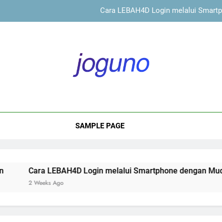
Cara LEBAH4D Login melalui Smartp
Login KAYA787 dengan Si
KAYA787 Login dengan Proses Autentikasi yang
Tips Memeriksa Data Sebelum Melakukan EDWINSLO
guno
Cara LEBAH4D Login melalui Smartp
nspirasi Fitness Dan Kesehatan Dari Joguno. Untuk Hidup Seha
Login KAYA787 dengan Si
SAMPLE PAGE
KAYA787 Login dengan Proses Autentikasi yang
 LEBAH4D Login melalui Smartphone dengan Mudah dan Lebi
ks Ago