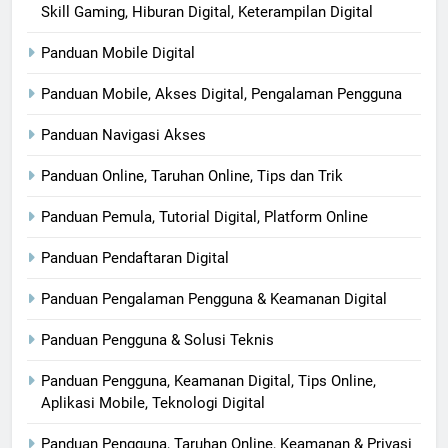
Skill Gaming, Hiburan Digital, Keterampilan Digital
Panduan Mobile Digital
Panduan Mobile, Akses Digital, Pengalaman Pengguna
Panduan Navigasi Akses
Panduan Online, Taruhan Online, Tips dan Trik
Panduan Pemula, Tutorial Digital, Platform Online
Panduan Pendaftaran Digital
Panduan Pengalaman Pengguna & Keamanan Digital
Panduan Pengguna & Solusi Teknis
Panduan Pengguna, Keamanan Digital, Tips Online,
Aplikasi Mobile, Teknologi Digital
Panduan Pengguna, Taruhan Online, Keamanan & Privasi