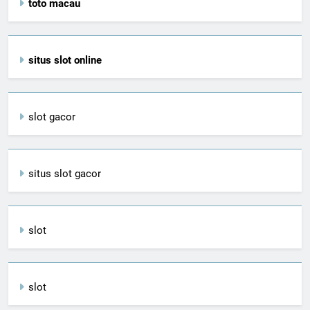
toto macau
situs slot online
slot gacor
situs slot gacor
slot
slot