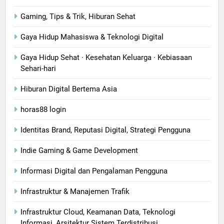
Gaming, Tips & Trik, Hiburan Sehat
Gaya Hidup Mahasiswa & Teknologi Digital
Gaya Hidup Sehat · Kesehatan Keluarga · Kebiasaan
Sehari-hari
Hiburan Digital Bertema Asia
horas88 login
Identitas Brand, Reputasi Digital, Strategi Pengguna
Indie Gaming & Game Development
Informasi Digital dan Pengalaman Pengguna
Infrastruktur & Manajemen Trafik
Infrastruktur Cloud, Keamanan Data, Teknologi
Informasi, Arsitektur Sistem Terdistribusi