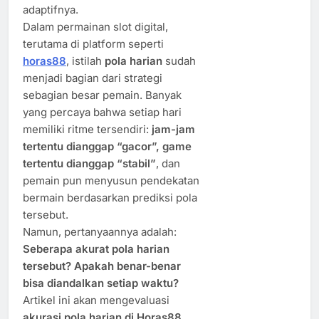
adaptifnya.
Dalam permainan slot digital,
terutama di platform seperti
horas88
, istilah
pola harian
sudah
menjadi bagian dari strategi
sebagian besar pemain. Banyak
yang percaya bahwa setiap hari
memiliki ritme tersendiri:
jam-jam
tertentu dianggap “gacor”, game
tertentu dianggap “stabil”
, dan
pemain pun menyusun pendekatan
bermain berdasarkan prediksi pola
tersebut.
Namun, pertanyaannya adalah:
Seberapa akurat pola harian
tersebut? Apakah benar-benar
bisa diandalkan setiap waktu?
Artikel ini akan mengevaluasi
akurasi pola harian di Horas88