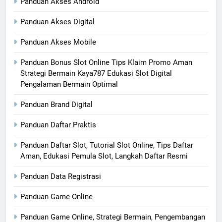
Panduan Akses Android
Panduan Akses Digital
Panduan Akses Mobile
Panduan Bonus Slot Online Tips Klaim Promo Aman
Strategi Bermain Kaya787 Edukasi Slot Digital
Pengalaman Bermain Optimal
Panduan Brand Digital
Panduan Daftar Praktis
Panduan Daftar Slot, Tutorial Slot Online, Tips Daftar
Aman, Edukasi Pemula Slot, Langkah Daftar Resmi
Panduan Data Registrasi
Panduan Game Online
Panduan Game Online, Strategi Bermain, Pengembangan