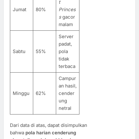
t
Jumat
80%
Princes
s
gacor
malam
Server
padat,
Sabtu
55%
pola
tidak
terbaca
Campur
an hasil,
Minggu
62%
cender
ung
netral
Dari data di atas, dapat disimpulkan
bahwa
pola harian cenderung