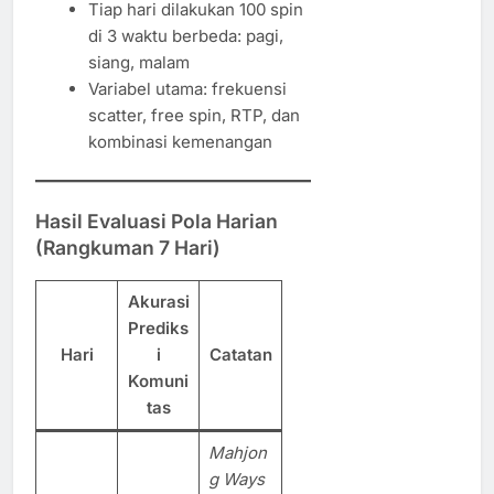
Tiap hari dilakukan 100 spin
di 3 waktu berbeda: pagi,
siang, malam
Variabel utama: frekuensi
scatter, free spin, RTP, dan
kombinasi kemenangan
Hasil Evaluasi Pola Harian
(Rangkuman 7 Hari)
Akurasi
Prediks
Hari
i
Catatan
Komuni
tas
Mahjon
g Ways