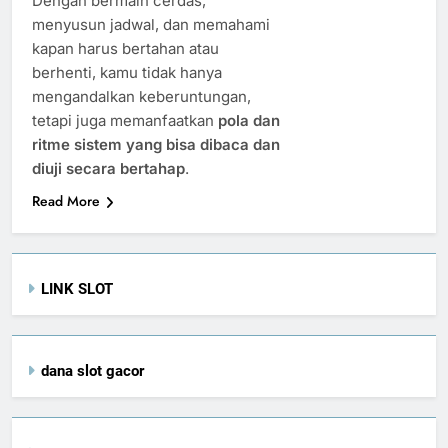
Dengan bermain cerdas,
menyusun jadwal, dan memahami
kapan harus bertahan atau
berhenti, kamu tidak hanya
mengandalkan keberuntungan,
tetapi juga memanfaatkan
pola dan
ritme sistem yang bisa dibaca dan
diuji secara bertahap
.
Read More
LINK SLOT
dana slot gacor