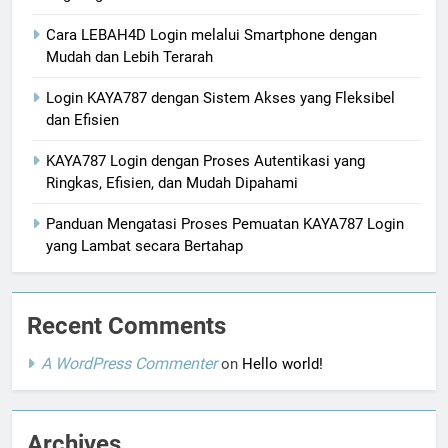
Cara LEBAH4D Login melalui Smartphone dengan
Mudah dan Lebih Terarah
Login KAYA787 dengan Sistem Akses yang Fleksibel
dan Efisien
KAYA787 Login dengan Proses Autentikasi yang
Ringkas, Efisien, dan Mudah Dipahami
Panduan Mengatasi Proses Pemuatan KAYA787 Login
yang Lambat secara Bertahap
Recent Comments
A WordPress Commenter
on
Hello world!
Archives