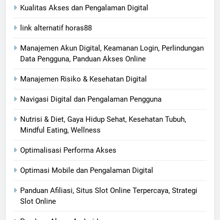
Kualitas Akses dan Pengalaman Digital
link alternatif horas88
Manajemen Akun Digital, Keamanan Login, Perlindungan
Data Pengguna, Panduan Akses Online
Manajemen Risiko & Kesehatan Digital
Navigasi Digital dan Pengalaman Pengguna
Nutrisi & Diet, Gaya Hidup Sehat, Kesehatan Tubuh,
Mindful Eating, Wellness
Optimalisasi Performa Akses
Optimasi Mobile dan Pengalaman Digital
Panduan Afiliasi, Situs Slot Online Terpercaya, Strategi
Slot Online