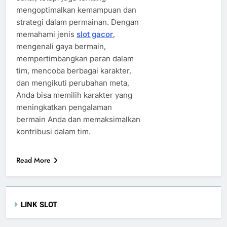
mengoptimalkan kemampuan dan
strategi dalam permainan. Dengan
memahami jenis
slot gacor
,
mengenali gaya bermain,
mempertimbangkan peran dalam
tim, mencoba berbagai karakter,
dan mengikuti perubahan meta,
Anda bisa memilih karakter yang
meningkatkan pengalaman
bermain Anda dan memaksimalkan
kontribusi dalam tim.
Read More
LINK SLOT