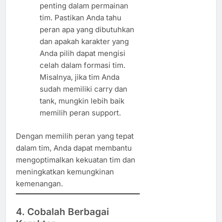
penting dalam permainan
tim. Pastikan Anda tahu
peran apa yang dibutuhkan
dan apakah karakter yang
Anda pilih dapat mengisi
celah dalam formasi tim.
Misalnya, jika tim Anda
sudah memiliki carry dan
tank, mungkin lebih baik
memilih peran support.
Dengan memilih peran yang tepat
dalam tim, Anda dapat membantu
mengoptimalkan kekuatan tim dan
meningkatkan kemungkinan
kemenangan.
4. Cobalah Berbagai