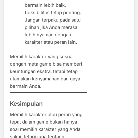
bermain lebih baik,
fleksibilitas tetap penting.
Jangan terpaku pada satu
pilihan jika Anda merasa
lebih nyaman dengan
karakter atau peran lain.
Memilih karakter yang sesuai
dengan meta game bisa memberi
keuntungan ekstra, tetapi tetap
utamakan kenyamanan dan gaya
bermain Anda.
Kesimpulan
Memilih karakter atau peran yang
tepat dalam game bukan hanya
soal memilih karakter yang Anda
sukai, tetapi juga tentang