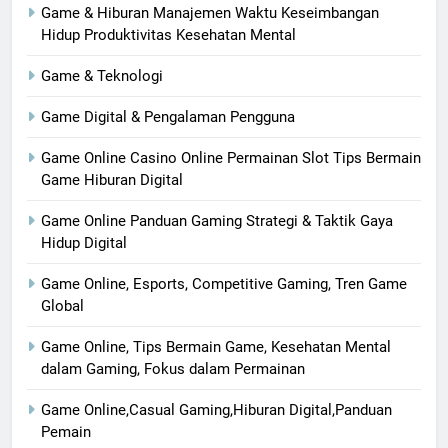
Game & Hiburan Manajemen Waktu Keseimbangan
Hidup Produktivitas Kesehatan Mental
Game & Teknologi
Game Digital & Pengalaman Pengguna
Game Online Casino Online Permainan Slot Tips Bermain
Game Hiburan Digital
Game Online Panduan Gaming Strategi & Taktik Gaya
Hidup Digital
Game Online, Esports, Competitive Gaming, Tren Game
Global
Game Online, Tips Bermain Game, Kesehatan Mental
dalam Gaming, Fokus dalam Permainan
Game Online,Casual Gaming,Hiburan Digital,Panduan
Pemain