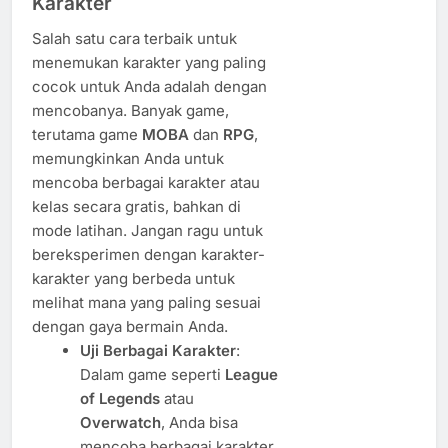
Karakter
Salah satu cara terbaik untuk
menemukan karakter yang paling
cocok untuk Anda adalah dengan
mencobanya. Banyak game,
terutama game
MOBA
dan
RPG
,
memungkinkan Anda untuk
mencoba berbagai karakter atau
kelas secara gratis, bahkan di
mode latihan. Jangan ragu untuk
bereksperimen dengan karakter-
karakter yang berbeda untuk
melihat mana yang paling sesuai
dengan gaya bermain Anda.
Uji Berbagai Karakter
:
Dalam game seperti
League
of Legends
atau
Overwatch
, Anda bisa
mencoba berbagai karakter