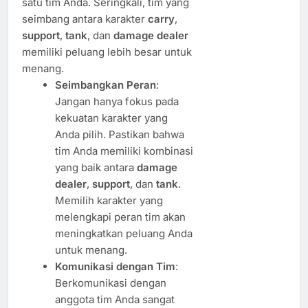
satu tim Anda. Seringkali, tim yang
seimbang antara karakter
carry
,
support
,
tank
, dan
damage dealer
memiliki peluang lebih besar untuk
menang.
Seimbangkan Peran
:
Jangan hanya fokus pada
kekuatan karakter yang
Anda pilih. Pastikan bahwa
tim Anda memiliki kombinasi
yang baik antara
damage
dealer
,
support
, dan
tank
.
Memilih karakter yang
melengkapi peran tim akan
meningkatkan peluang Anda
untuk menang.
Komunikasi dengan Tim
:
Berkomunikasi dengan
anggota tim Anda sangat