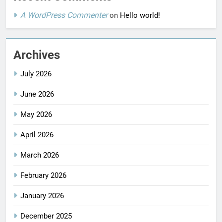
A WordPress Commenter
on
Hello world!
Archives
July 2026
June 2026
May 2026
April 2026
March 2026
February 2026
January 2026
December 2025