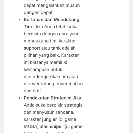
dapat mengalahkan musuh
dengan cepat.
Bertahan dan Mendukung
Tim
: Jika Anda lebih suka
bermain dengan cara yang
mendukung tim, karakter
support
atau
tank
adalah
pilihan yang baik. Karakter
ini biasanya memiliki
kemampuan untuk
melindungi rekan tim atau
menyediakan penyembuhan
dan buff.
Pendekatan Strategis
: Jika
Anda suka berpikir strategis
dan menyusun rencana,
karakter
jungler
(di game
MOBA) atau
sniper
(di game