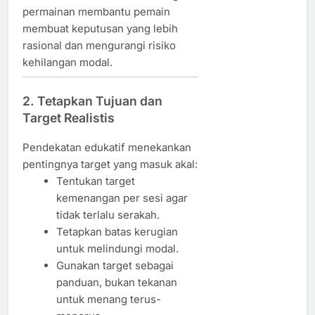
permainan membantu pemain
membuat keputusan yang lebih
rasional dan mengurangi risiko
kehilangan modal.
2. Tetapkan Tujuan dan
Target Realistis
Pendekatan edukatif menekankan
pentingnya target yang masuk akal:
Tentukan target
kemenangan per sesi agar
tidak terlalu serakah.
Tetapkan batas kerugian
untuk melindungi modal.
Gunakan target sebagai
panduan, bukan tekanan
untuk menang terus-