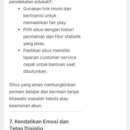
pendekatan edukatif:
Gunakan link resmi dan
berlisensi untuk
memastikan fair play.
Pilih situs dengan histori
permainan dan fitur statistik
yang jelas.
Pastikan situs memiliki
layanan customer service
cepat untuk bantuan saat
dibutuhkan.
Situs yang aman memungkinkan
pemain belajar dan bermain tanpa
khawatir masalah teknis atau
keamanan akun.
7. Kendalikan Emosi dan
Tetap Disiplin