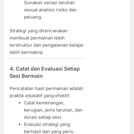
Gunakan variasi taruhan
sesuai analisis risiko dan
peluang.
Strategi yang direncanakan
membuat permainan lebih
terstruktur dan pengalaman belajar
lebih bermakna.
4. Catat dan Evaluasi Setiap
Sesi Bermain
Pencatatan hasil permainan adalah
praktik edukatif yang efektif:
Catat kemenangan,
kerugian, jenis taruhan, dan
durasi setiap sesi.
Evaluasi strategi yang
berhasil dan yang perlu