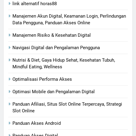
link alternatif horas88
Manajemen Akun Digital, Keamanan Login, Perlindungan
Data Pengguna, Panduan Akses Online
Manajemen Risiko & Kesehatan Digital
Navigasi Digital dan Pengalaman Pengguna
Nutrisi & Diet, Gaya Hidup Sehat, Kesehatan Tubuh,
Mindful Eating, Wellness
Optimalisasi Performa Akses
Optimasi Mobile dan Pengalaman Digital
Panduan Afiliasi, Situs Slot Online Terpercaya, Strategi
Slot Online
Panduan Akses Android
Panduan Akses Digital