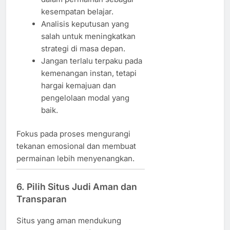
kesempatan belajar.
Analisis keputusan yang
salah untuk meningkatkan
strategi di masa depan.
Jangan terlalu terpaku pada
kemenangan instan, tetapi
hargai kemajuan dan
pengelolaan modal yang
baik.
Fokus pada proses mengurangi
tekanan emosional dan membuat
permainan lebih menyenangkan.
6. Pilih Situs Judi Aman dan
Transparan
Situs yang aman mendukung