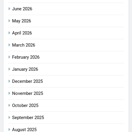
June 2026
May 2026
April 2026
March 2026
February 2026
January 2026
December 2025
November 2025
October 2025
September 2025
August 2025