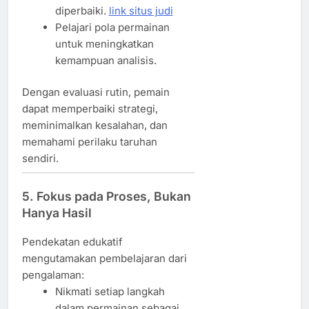
diperbaiki.
link situs judi
Pelajari pola permainan
untuk meningkatkan
kemampuan analisis.
Dengan evaluasi rutin, pemain
dapat memperbaiki strategi,
meminimalkan kesalahan, dan
memahami perilaku taruhan
sendiri.
5. Fokus pada Proses, Bukan
Hanya Hasil
Pendekatan edukatif
mengutamakan pembelajaran dari
pengalaman:
Nikmati setiap langkah
dalam permainan sebagai