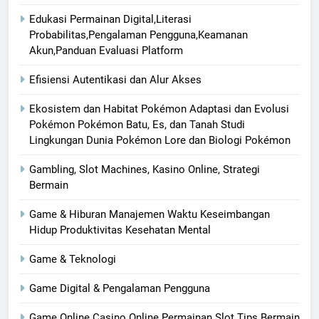
Edukasi Permainan Digital,Literasi
Probabilitas,Pengalaman Pengguna,Keamanan
Akun,Panduan Evaluasi Platform
Efisiensi Autentikasi dan Alur Akses
Ekosistem dan Habitat Pokémon Adaptasi dan Evolusi
Pokémon Pokémon Batu, Es, dan Tanah Studi
Lingkungan Dunia Pokémon Lore dan Biologi Pokémon
Gambling, Slot Machines, Kasino Online, Strategi
Bermain
Game & Hiburan Manajemen Waktu Keseimbangan
Hidup Produktivitas Kesehatan Mental
Game & Teknologi
Game Digital & Pengalaman Pengguna
Game Online Casino Online Permainan Slot Tips Bermain