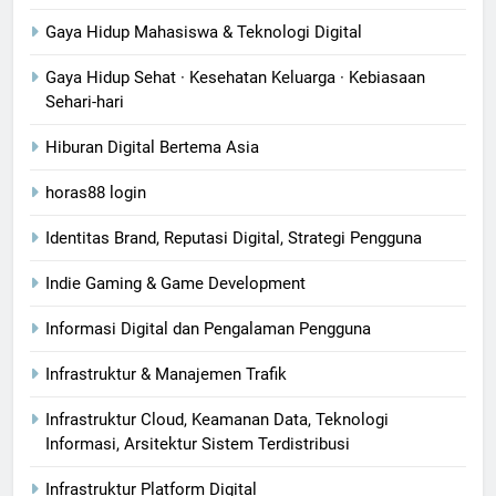
Gaya Hidup Mahasiswa & Teknologi Digital
Gaya Hidup Sehat · Kesehatan Keluarga · Kebiasaan
Sehari-hari
Hiburan Digital Bertema Asia
horas88 login
Identitas Brand, Reputasi Digital, Strategi Pengguna
Indie Gaming & Game Development
Informasi Digital dan Pengalaman Pengguna
Infrastruktur & Manajemen Trafik
Infrastruktur Cloud, Keamanan Data, Teknologi
Informasi, Arsitektur Sistem Terdistribusi
Infrastruktur Platform Digital