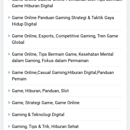
Game Hiburan Digital
Game Online Panduan Gaming Strategi & Taktik Gaya
Hidup Digital
Game Online, Esports, Competitive Gaming, Tren Game
Global
Game Online, Tips Bermain Game, Kesehatan Mental
dalam Gaming, Fokus dalam Permainan
Game Online,Casual Gaming,Hiburan Digital,Panduan
Pemain
Game, Hiburan, Panduan, Slot
Game, Strategi Game, Game Online
Gaming & Teknologi Digital
Gaming, Tips & Trik, Hiburan Sehat