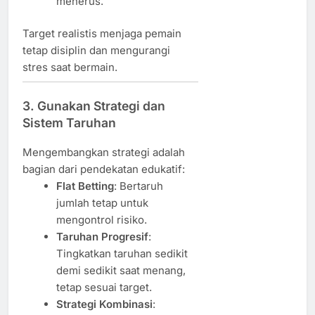
menerus.
Target realistis menjaga pemain
tetap disiplin dan mengurangi
stres saat bermain.
3. Gunakan Strategi dan
Sistem Taruhan
Mengembangkan strategi adalah
bagian dari pendekatan edukatif:
Flat Betting
: Bertaruh
jumlah tetap untuk
mengontrol risiko.
Taruhan Progresif
:
Tingkatkan taruhan sedikit
demi sedikit saat menang,
tetap sesuai target.
Strategi Kombinasi
: