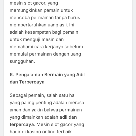
mesin slot gacor, yang
memungkinkan pemain untuk
mencoba permainan tanpa harus
mempertaruhkan uang asli. Ini
adalah kesempatan bagi pemain
untuk menguji mesin dan
memahami cara kerjanya sebelum
memulai permainan dengan uang
sungguhan.
6. Pengalaman Bermain yang Adil
dan Terpercaya
Sebagai pemain, salah satu hal
yang paling penting adalah merasa
aman dan yakin bahwa permainan
yang dimainkan adalah
adil dan
terpercaya
. Mesin slot gacor yang
hadir di kasino online terbaik