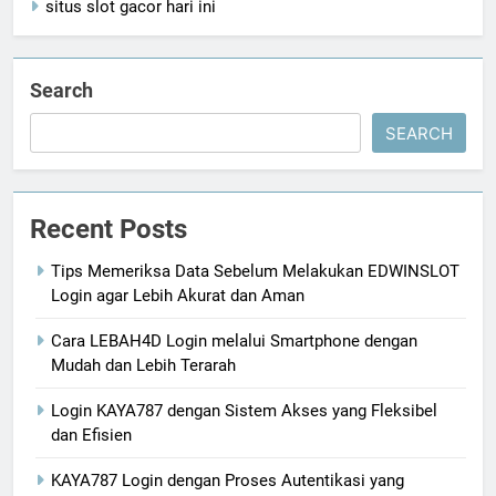
situs slot gacor hari ini
Search
SEARCH
Recent Posts
Tips Memeriksa Data Sebelum Melakukan EDWINSLOT
Login agar Lebih Akurat dan Aman
Cara LEBAH4D Login melalui Smartphone dengan
Mudah dan Lebih Terarah
Login KAYA787 dengan Sistem Akses yang Fleksibel
dan Efisien
KAYA787 Login dengan Proses Autentikasi yang