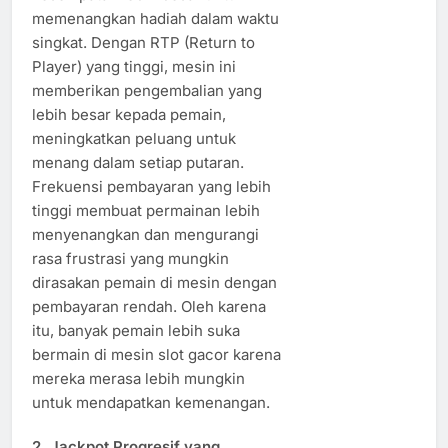
memenangkan hadiah dalam waktu
singkat. Dengan RTP (Return to
Player) yang tinggi, mesin ini
memberikan pengembalian yang
lebih besar kepada pemain,
meningkatkan peluang untuk
menang dalam setiap putaran.
Frekuensi pembayaran yang lebih
tinggi membuat permainan lebih
menyenangkan dan mengurangi
rasa frustrasi yang mungkin
dirasakan pemain di mesin dengan
pembayaran rendah. Oleh karena
itu, banyak pemain lebih suka
bermain di mesin slot gacor karena
mereka merasa lebih mungkin
untuk mendapatkan kemenangan.
2. Jackpot Progresif yang