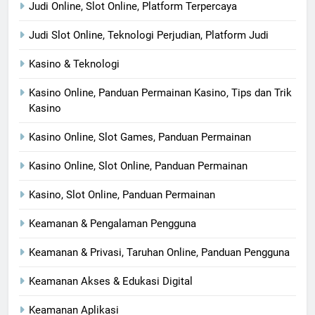
Judi Online, Slot Online, Platform Terpercaya
Judi Slot Online, Teknologi Perjudian, Platform Judi
Kasino & Teknologi
Kasino Online, Panduan Permainan Kasino, Tips dan Trik
Kasino
Kasino Online, Slot Games, Panduan Permainan
Kasino Online, Slot Online, Panduan Permainan
Kasino, Slot Online, Panduan Permainan
Keamanan & Pengalaman Pengguna
Keamanan & Privasi, Taruhan Online, Panduan Pengguna
Keamanan Akses & Edukasi Digital
Keamanan Aplikasi