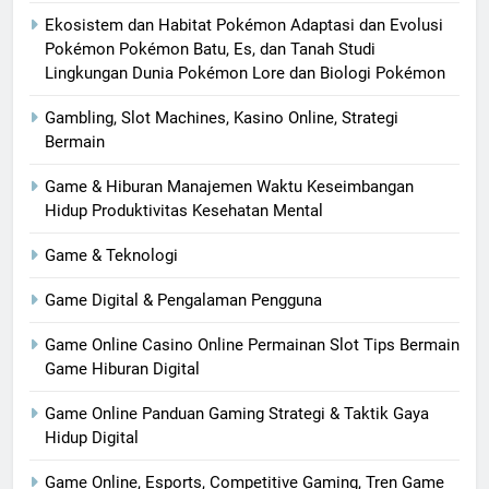
Ekosistem dan Habitat Pokémon Adaptasi dan Evolusi
Pokémon Pokémon Batu, Es, dan Tanah Studi
Lingkungan Dunia Pokémon Lore dan Biologi Pokémon
Gambling, Slot Machines, Kasino Online, Strategi
Bermain
Game & Hiburan Manajemen Waktu Keseimbangan
Hidup Produktivitas Kesehatan Mental
Game & Teknologi
Game Digital & Pengalaman Pengguna
Game Online Casino Online Permainan Slot Tips Bermain
Game Hiburan Digital
Game Online Panduan Gaming Strategi & Taktik Gaya
Hidup Digital
Game Online, Esports, Competitive Gaming, Tren Game