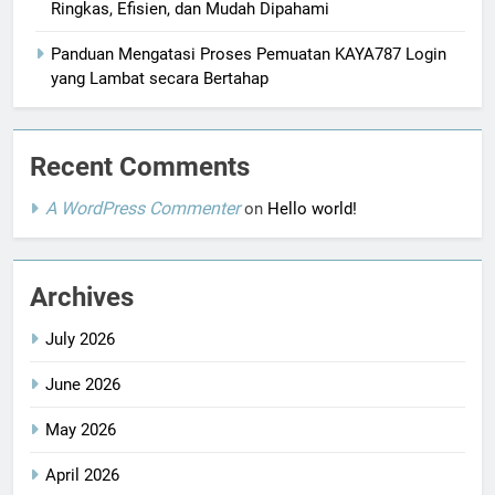
Ringkas, Efisien, dan Mudah Dipahami
Panduan Mengatasi Proses Pemuatan KAYA787 Login
yang Lambat secara Bertahap
Recent Comments
A WordPress Commenter
on
Hello world!
Archives
July 2026
June 2026
May 2026
April 2026