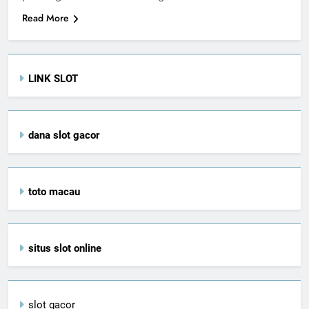
Read More
LINK SLOT
dana slot gacor
toto macau
situs slot online
slot gacor