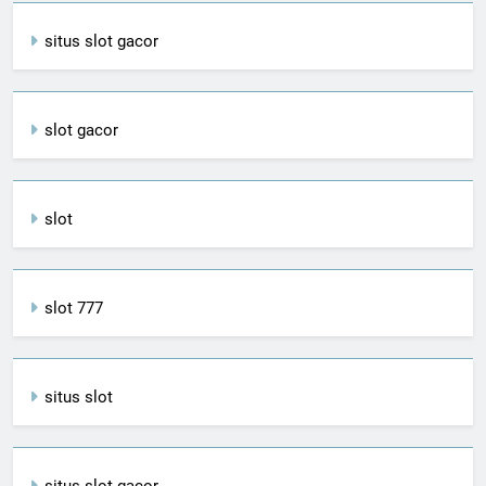
situs slot gacor
slot gacor
slot
slot 777
situs slot