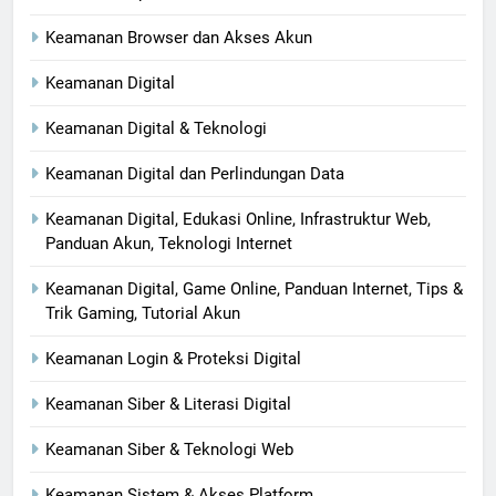
Keamanan Browser dan Akses Akun
Keamanan Digital
Keamanan Digital & Teknologi
Keamanan Digital dan Perlindungan Data
Keamanan Digital, Edukasi Online, Infrastruktur Web,
Panduan Akun, Teknologi Internet
Keamanan Digital, Game Online, Panduan Internet, Tips &
Trik Gaming, Tutorial Akun
Keamanan Login & Proteksi Digital
Keamanan Siber & Literasi Digital
Keamanan Siber & Teknologi Web
Keamanan Sistem & Akses Platform