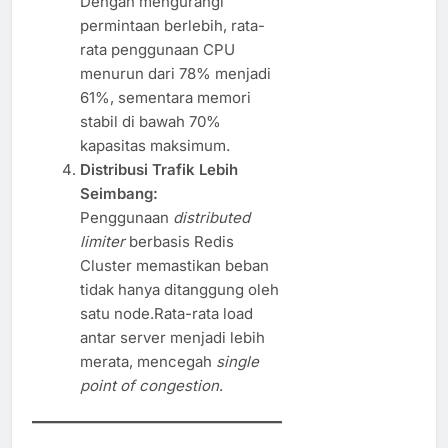
Dengan mengurangi
permintaan berlebih, rata-
rata penggunaan CPU
menurun dari 78% menjadi
61%, sementara memori
stabil di bawah 70%
kapasitas maksimum.
Distribusi Trafik Lebih
Seimbang:
Penggunaan
distributed
limiter
berbasis Redis
Cluster memastikan beban
tidak hanya ditanggung oleh
satu node.Rata-rata load
antar server menjadi lebih
merata, mencegah
single
point of congestion
.