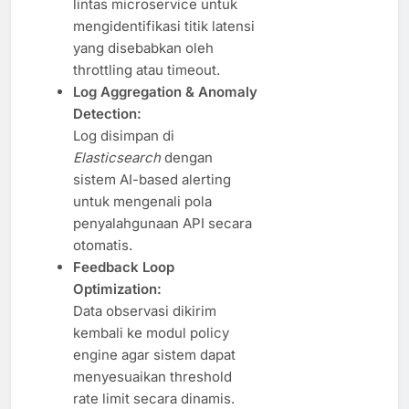
lintas microservice untuk
mengidentifikasi titik latensi
yang disebabkan oleh
throttling atau timeout.
Log Aggregation & Anomaly
Detection:
Log disimpan di
Elasticsearch
dengan
sistem AI-based alerting
untuk mengenali pola
penyalahgunaan API secara
otomatis.
Feedback Loop
Optimization:
Data observasi dikirim
kembali ke modul policy
engine agar sistem dapat
menyesuaikan threshold
rate limit secara dinamis.