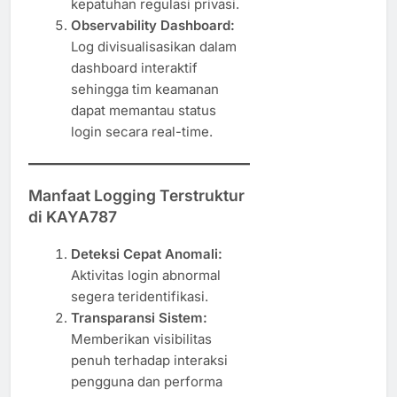
kepatuhan regulasi privasi.
Observability Dashboard:
Log divisualisasikan dalam
dashboard interaktif
sehingga tim keamanan
dapat memantau status
login secara real-time.
Manfaat Logging Terstruktur
di KAYA787
Deteksi Cepat Anomali:
Aktivitas login abnormal
segera teridentifikasi.
Transparansi Sistem:
Memberikan visibilitas
penuh terhadap interaksi
pengguna dan performa