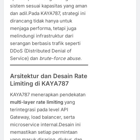
sistem sesuai kapasitas yang aman
dan adil.Pada KAYA787, strategi ini
dirancang tidak hanya untuk
menjaga performa, tetapi juga
melindungi infrastruktur dari
serangan berbasis trafik seperti
DDoS (Distributed Denial of
Service) dan
brute-force abuse
.
Arsitektur dan Desain Rate
Limiting di KAYA787
KAYA787 menerapkan pendekatan
multi-layer rate limiting
yang
terintegrasi pada level API
Gateway, load balancer, serta
microservice internal.Desain ini
memastikan setiap permintaan
yang masuk disaring, diukur, dan