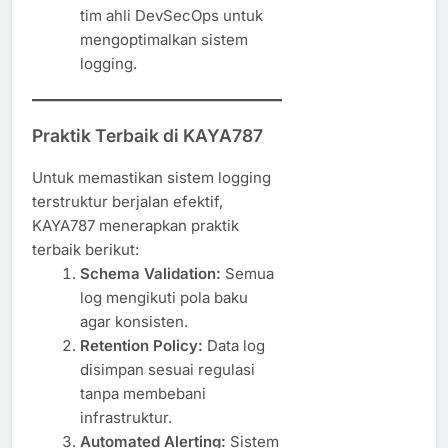
tim ahli DevSecOps untuk
mengoptimalkan sistem
logging.
Praktik Terbaik di KAYA787
Untuk memastikan sistem logging
terstruktur berjalan efektif,
KAYA787 menerapkan praktik
terbaik berikut:
Schema Validation:
Semua
log mengikuti pola baku
agar konsisten.
Retention Policy:
Data log
disimpan sesuai regulasi
tanpa membebani
infrastruktur.
Automated Alerting:
Sistem