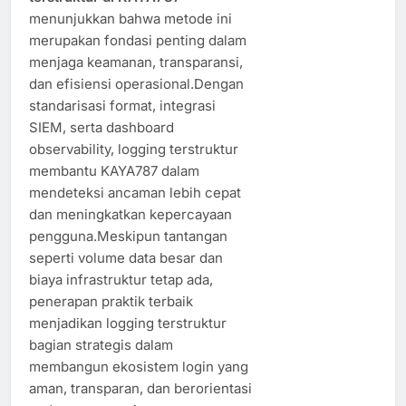
menunjukkan bahwa metode ini
merupakan fondasi penting dalam
menjaga keamanan, transparansi,
dan efisiensi operasional.Dengan
standarisasi format, integrasi
SIEM, serta dashboard
observability, logging terstruktur
membantu KAYA787 dalam
mendeteksi ancaman lebih cepat
dan meningkatkan kepercayaan
pengguna.Meskipun tantangan
seperti volume data besar dan
biaya infrastruktur tetap ada,
penerapan praktik terbaik
menjadikan logging terstruktur
bagian strategis dalam
membangun ekosistem login yang
aman, transparan, dan berorientasi