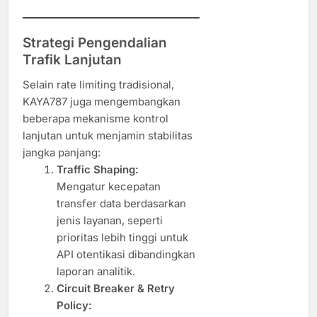
Strategi Pengendalian
Trafik Lanjutan
Selain rate limiting tradisional,
KAYA787 juga mengembangkan
beberapa mekanisme kontrol
lanjutan untuk menjamin stabilitas
jangka panjang:
Traffic Shaping:
Mengatur kecepatan
transfer data berdasarkan
jenis layanan, seperti
prioritas lebih tinggi untuk
API otentikasi dibandingkan
laporan analitik.
Circuit Breaker & Retry
Policy: