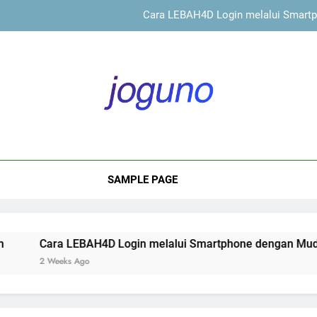
Cara LEBAH4D Login melalui Smartp
Login KAYA787 dengan Si
KAYA787 Login dengan Proses Autentikasi yang
Tips Memeriksa Data Sebelum Melakukan EDWINSLO
guno
Cara LEBAH4D Login melalui Smartp
nspirasi Fitness Dan Kesehatan Dari Joguno. Untuk Hidup Seha
Login KAYA787 dengan Si
SAMPLE PAGE
KAYA787 Login dengan Proses Autentikasi yang
ara LEBAH4D Login melalui Smartphone dengan Mudah dan Le
Weeks Ago