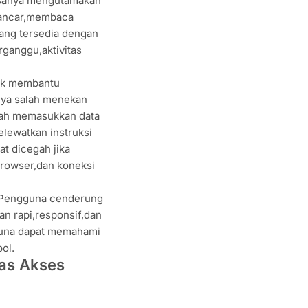
iasanya mengutamakan
lancar,membaca
ang tersedia dengan
rganggu,aktivitas
aik membantu
nya salah menekan
lah memasukkan data
lewatkan instruksi
at dicegah jika
rowser,dan koneksi
a.Pengguna cenderung
an rapi,responsif,dan
guna dapat memahami
ol.
tas Akses