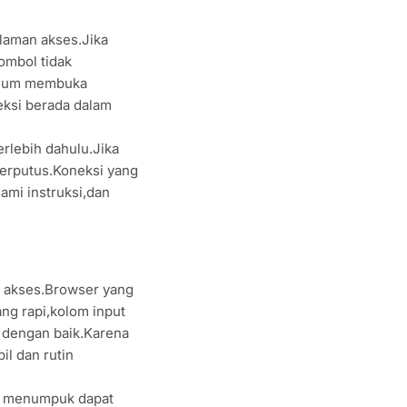
alaman akses.Jika
tombol tidak
belum membuka
ksi berada dalam
erlebih dahulu.Jika
terputus.Koneksi yang
i instruksi,dan
s akses.Browser yang
ng rapi,kolom input
l dengan baik.Karena
l dan rutin
ng menumpuk dapat