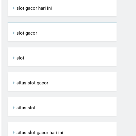
slot gacor hari ini
slot gacor
slot
situs slot gacor
situs slot
situs slot gacor hari ini