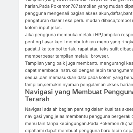
harian.Pada Pokemon787,tampilan yang mudah di
pengguna mengenali bagian akses akun,daftar,bantu
pengaturan dasar.Teks perlu mudah dibaca,tombol 
kolom input jelas.
Jika pengguna membuka melalui HP,tampilan respo
penting.Layar kecil membutuhkan menu yang ringkas
padat.Jika tombol terlalu rapat atau teks sulit dib
memperbesar tampilan melalui browser.
Tampilan yang baik juga membantu mengurangi ke
dapat membaca instruksi dengan lebih tenang,mem
sesuai,dan memasukkan data pada kolom yang bena
tampilan,semakin nyaman pengalaman akses harian
Navigasi yang Membuat Penggun
Terarah
Navigasi adalah bagian penting dalam kualitas akses
navigasi yang jelas membantu pengguna bergerak d
menu lain tanpa kebingungan.Pada Pokemon787,na
dipahami dapat membuat pengguna baru lebih cepa