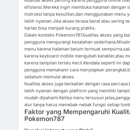
Kualitas akses penting karena pengguna online b
efisiensi.Mereka ingin membuka halaman dengan 
instruksi tanpa kesulitan,dan menggunakan menu y
lebih nyaman.Jika akses terasa berat atau sering te
harian bisa menjadi kurang praktis.
Dalam konteks Pokemon787,kualitas akses yang b
pengguna mengurangi kesalahan sederhana.Misal
menu karena halaman belum termuat sempurna,sa
karena keyboard mobile mengubah karakter,atau me
karena tampilan terlalu kecil.Kendala seperti ini dap
pengguna memahami cara menyiapkan perangkat,b
sebelum memulai akses.
Kualitas akses juga berkaitan dengan rasa percay
lebih nyaman dengan platform yang memiliki tampil
mudah dipahami.Ketika menu tersusun jelas,peng
alur tanpa harus menebak-nebak fungsi setiap tomb
Faktor yang Mempengaruhi Kuali
Pokemon787