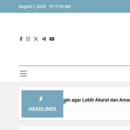
Skip
August 7, 2026
4:11:27 AM
to
content
Jo
Dapatkan I
kukan EDWINSLOT Login agar Lebih Akurat dan Aman
C
2 
HEADLINES