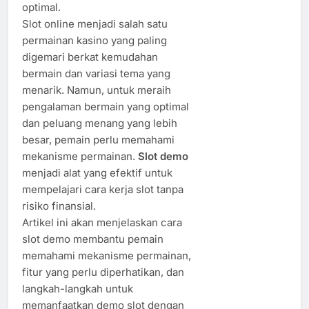
optimal.
Slot online menjadi salah satu
permainan kasino yang paling
digemari berkat kemudahan
bermain dan variasi tema yang
menarik. Namun, untuk meraih
pengalaman bermain yang optimal
dan peluang menang yang lebih
besar, pemain perlu memahami
mekanisme permainan.
Slot demo
menjadi alat yang efektif untuk
mempelajari cara kerja slot tanpa
risiko finansial.
Artikel ini akan menjelaskan cara
slot demo membantu pemain
memahami mekanisme permainan,
fitur yang perlu diperhatikan, dan
langkah-langkah untuk
memanfaatkan demo slot dengan