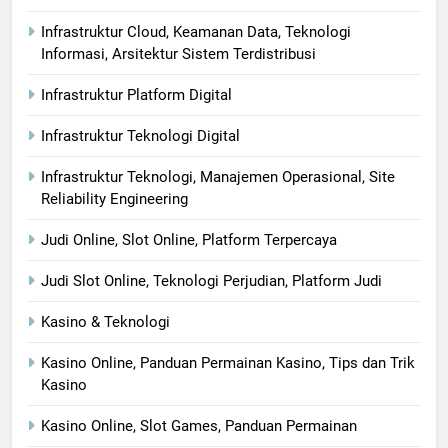
Infrastruktur Cloud, Keamanan Data, Teknologi
Informasi, Arsitektur Sistem Terdistribusi
Infrastruktur Platform Digital
Infrastruktur Teknologi Digital
Infrastruktur Teknologi, Manajemen Operasional, Site
Reliability Engineering
Judi Online, Slot Online, Platform Terpercaya
Judi Slot Online, Teknologi Perjudian, Platform Judi
Kasino & Teknologi
Kasino Online, Panduan Permainan Kasino, Tips dan Trik
Kasino
Kasino Online, Slot Games, Panduan Permainan