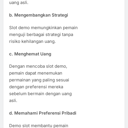
uang asli.
b. Mengembangkan Strategi
Slot demo memungkinkan pemain
menguji berbagai strategi tanpa
risiko kehilangan uang.
c. Menghemat Uang
Dengan mencoba slot demo,
pemain dapat menemukan
permainan yang paling sesuai
dengan preferensi mereka
sebelum bermain dengan uang
asli.
d. Memahami Preferensi Pribadi
Demo slot membantu pemain