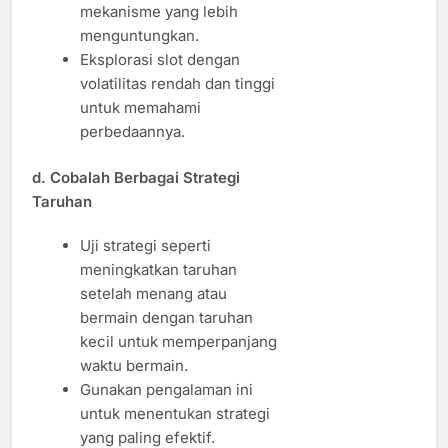
mekanisme yang lebih
menguntungkan.
Eksplorasi slot dengan
volatilitas rendah dan tinggi
untuk memahami
perbedaannya.
d. Cobalah Berbagai Strategi
Taruhan
Uji strategi seperti
meningkatkan taruhan
setelah menang atau
bermain dengan taruhan
kecil untuk memperpanjang
waktu bermain.
Gunakan pengalaman ini
untuk menentukan strategi
yang paling efektif.