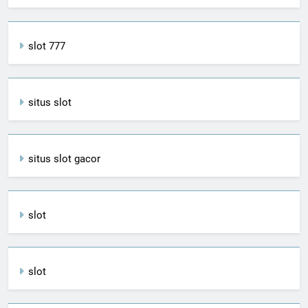
slot 777
situs slot
situs slot gacor
slot
slot