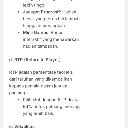
lebih tinggi.
Jackpot Progresif
: Hadiah
besar yang terus bertambah
hingga dimenangkan.
Mini-Games
: Bonus
interaktif yang menawarkan
hadiah tambahan.
d. RTP (Return to Player)
RTP adalah persentase teoretis
dari taruhan yang dikembalikan
kepada pemain dalam jangka
panjang.
Pilih slot dengan RTP di atas
96% untuk peluang menang
yang lebih baik.
e. Volatilitas