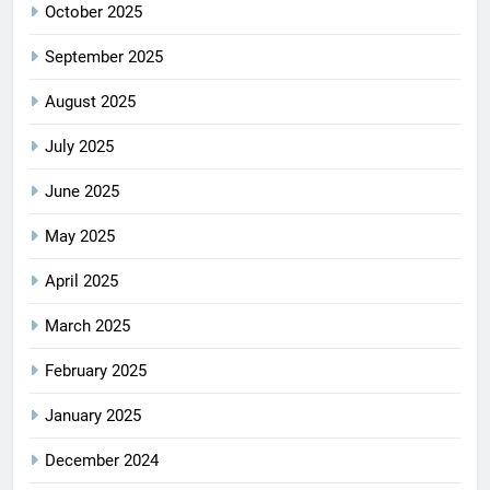
October 2025
September 2025
August 2025
July 2025
June 2025
May 2025
April 2025
March 2025
February 2025
January 2025
December 2024