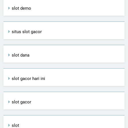
slot demo
situs slot gacor
slot dana
slot gacor hari ini
slot gacor
slot