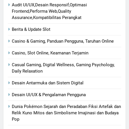
Audit UI/UX,Desain Responsif,Optimasi
Frontend,Performa Web,Quality
Assurance,Kompatibilitas Perangkat
Berita & Update Slot
Casino & Gaming, Panduan Pengguna, Taruhan Online
Casino, Slot Online, Keamanan Terjamin
Casual Gaming, Digital Wellness, Gaming Psychology,
Daily Relaxation
Desain Antarmuka dan Sistem Digital
Desain UI/UX & Pengalaman Pengguna
Dunia Pokémon Sejarah dan Peradaban Fiksi Artefak dan
Relik Kuno Mitos dan Simbolisme Imajinasi dan Budaya
Pop