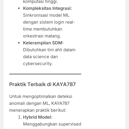
komputasi tinggi.
Kompleksitas Integrasi:
Sinkronisasi model ML
dengan sistem login real-
time membutuhkan
orkestrasi matang.
Keterampilan SDM:
Dibutuhkan tim ahli dalam
data science dan
cybersecurity.
Praktik Terbaik di KAYA787
Untuk mengoptimalkan deteksi
anomali dengan ML, KAYA787
menerapkan praktik berikut:
Hybrid Model:
Menggabungkan supervised