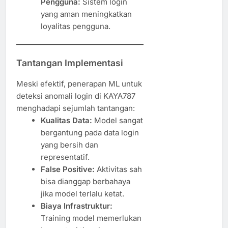
Pengguna:
Sistem login
yang aman meningkatkan
loyalitas pengguna.
Tantangan Implementasi
Meski efektif, penerapan ML untuk
deteksi anomali login di KAYA787
menghadapi sejumlah tantangan:
Kualitas Data:
Model sangat
bergantung pada data login
yang bersih dan
representatif.
False Positive:
Aktivitas sah
bisa dianggap berbahaya
jika model terlalu ketat.
Biaya Infrastruktur:
Training model memerlukan