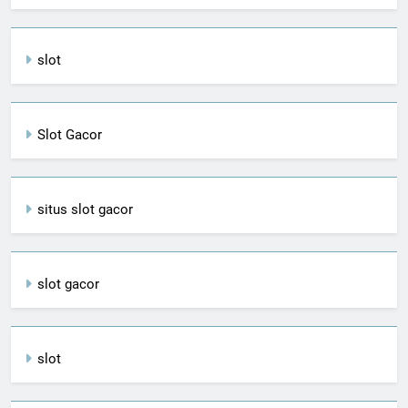
slot
Slot Gacor
situs slot gacor
slot gacor
slot