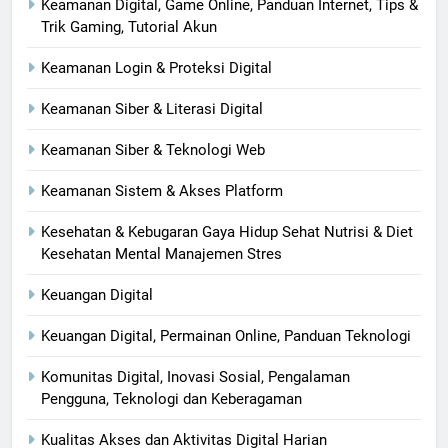
Keamanan Digital, Game Online, Panduan Internet, Tips &
Trik Gaming, Tutorial Akun
Keamanan Login & Proteksi Digital
Keamanan Siber & Literasi Digital
Keamanan Siber & Teknologi Web
Keamanan Sistem & Akses Platform
Kesehatan & Kebugaran Gaya Hidup Sehat Nutrisi & Diet
Kesehatan Mental Manajemen Stres
Keuangan Digital
Keuangan Digital, Permainan Online, Panduan Teknologi
Komunitas Digital, Inovasi Sosial, Pengalaman
Pengguna, Teknologi dan Keberagaman
Kualitas Akses dan Aktivitas Digital Harian