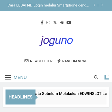
Skip
Login KAYA787 dengan Sistem Akses yang
to
Fleksibel dan Efisien
content
KAYA787 Login dengan Proses Autentikasi yang
Ringkas, Efisien, dan Mudah Dipahami
Tips Memeriksa Data Sebelum Melakukan
EDWINSLOT Login agar Lebih Akurat dan Aman
Cara LEBAH4D Login melalui Smartphone dengan
Mudah dan Lebih Terarah
Login KAYA787 dengan Sistem Akses yang
Fleksibel dan Efisien
Joguno
Dapatkan Inspirasi Fitness Dan Kesehatan
KAYA787 Login dengan Proses Autentikasi yang
NEWSLETTER
RANDOM NEWS
Ringkas, Efisien, dan Mudah Dipahami
Dari Joguno. Untuk Hidup Sehat Dan Aktif.
MENU
ps Memeriksa Data Sebelum Melakukan EDWINSLOT Login aga
HEADLINES
eeks Ago