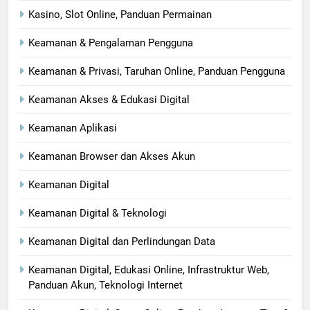
Kasino, Slot Online, Panduan Permainan
Keamanan & Pengalaman Pengguna
Keamanan & Privasi, Taruhan Online, Panduan Pengguna
Keamanan Akses & Edukasi Digital
Keamanan Aplikasi
Keamanan Browser dan Akses Akun
Keamanan Digital
Keamanan Digital & Teknologi
Keamanan Digital dan Perlindungan Data
Keamanan Digital, Edukasi Online, Infrastruktur Web,
Panduan Akun, Teknologi Internet