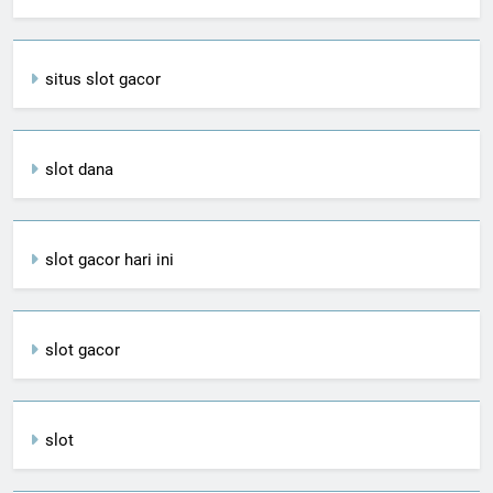
situs slot gacor
slot dana
slot gacor hari ini
slot gacor
slot