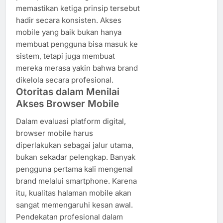
memastikan ketiga prinsip tersebut
hadir secara konsisten. Akses
mobile yang baik bukan hanya
membuat pengguna bisa masuk ke
sistem, tetapi juga membuat
mereka merasa yakin bahwa brand
dikelola secara profesional.
Otoritas dalam Menilai
Akses Browser Mobile
Dalam evaluasi platform digital,
browser mobile harus
diperlakukan sebagai jalur utama,
bukan sekadar pelengkap. Banyak
pengguna pertama kali mengenal
brand melalui smartphone. Karena
itu, kualitas halaman mobile akan
sangat memengaruhi kesan awal.
Pendekatan profesional dalam