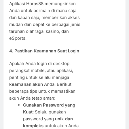
Aplikasi Horas88 memungkinkan
Anda untuk bermain di mana saja
dan kapan saja, memberikan akses
mudah dan cepat ke berbagai jenis
taruhan olahraga, kasino, dan
eSports.
4.
Pastikan Keamanan Saat Login
Apakah Anda login di desktop,
perangkat mobile, atau aplikasi,
penting untuk selalu menjaga
keamanan akun
Anda. Berikut
beberapa tips untuk memastikan
akun Anda tetap aman:
Gunakan Password yang
Kuat
: Selalu gunakan
password yang
unik dan
kompleks
untuk akun Anda.