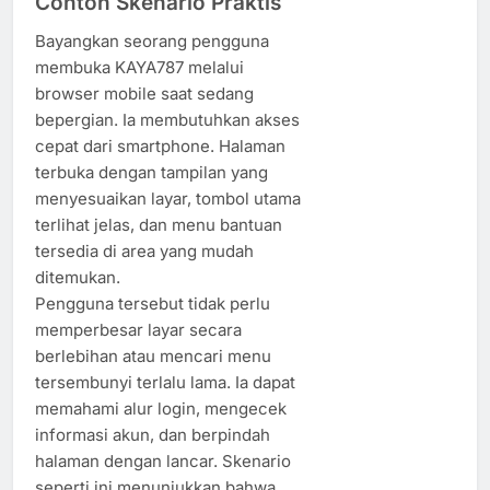
Contoh Skenario Praktis
Bayangkan seorang pengguna
membuka KAYA787 melalui
browser mobile saat sedang
bepergian. Ia membutuhkan akses
cepat dari smartphone. Halaman
terbuka dengan tampilan yang
menyesuaikan layar, tombol utama
terlihat jelas, dan menu bantuan
tersedia di area yang mudah
ditemukan.
Pengguna tersebut tidak perlu
memperbesar layar secara
berlebihan atau mencari menu
tersembunyi terlalu lama. Ia dapat
memahami alur login, mengecek
informasi akun, dan berpindah
halaman dengan lancar. Skenario
seperti ini menunjukkan bahwa