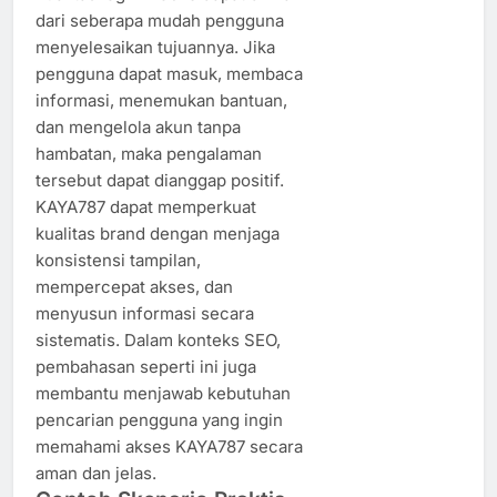
dari seberapa mudah pengguna
menyelesaikan tujuannya. Jika
pengguna dapat masuk, membaca
informasi, menemukan bantuan,
dan mengelola akun tanpa
hambatan, maka pengalaman
tersebut dapat dianggap positif.
KAYA787 dapat memperkuat
kualitas brand dengan menjaga
konsistensi tampilan,
mempercepat akses, dan
menyusun informasi secara
sistematis. Dalam konteks SEO,
pembahasan seperti ini juga
membantu menjawab kebutuhan
pencarian pengguna yang ingin
memahami akses KAYA787 secara
aman dan jelas.