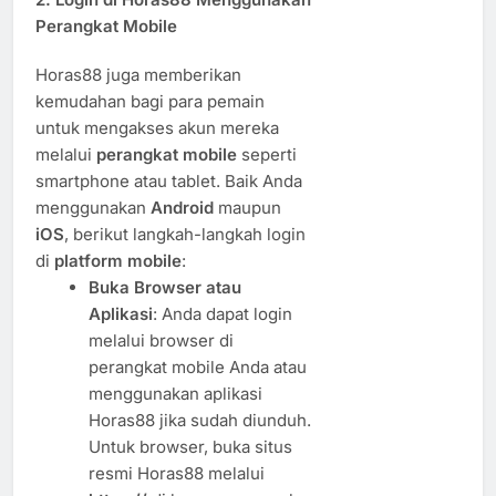
Perangkat Mobile
Horas88 juga memberikan
kemudahan bagi para pemain
untuk mengakses akun mereka
melalui
perangkat mobile
seperti
smartphone atau tablet. Baik Anda
menggunakan
Android
maupun
iOS
, berikut langkah-langkah login
di
platform mobile
:
Buka Browser atau
Aplikasi
: Anda dapat login
melalui browser di
perangkat mobile Anda atau
menggunakan aplikasi
Horas88 jika sudah diunduh.
Untuk browser, buka situs
resmi Horas88 melalui