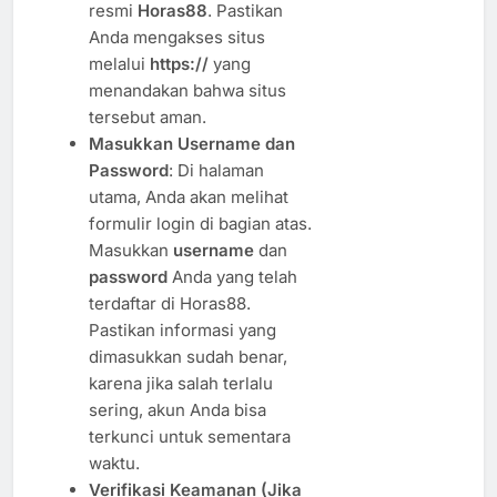
resmi
Horas88
. Pastikan
Anda mengakses situs
melalui
https://
yang
menandakan bahwa situs
tersebut aman.
Masukkan Username dan
Password
: Di halaman
utama, Anda akan melihat
formulir login di bagian atas.
Masukkan
username
dan
password
Anda yang telah
terdaftar di Horas88.
Pastikan informasi yang
dimasukkan sudah benar,
karena jika salah terlalu
sering, akun Anda bisa
terkunci untuk sementara
waktu.
Verifikasi Keamanan (Jika