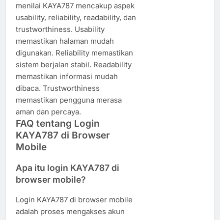
menilai KAYA787 mencakup aspek
usability, reliability, readability, dan
trustworthiness. Usability
memastikan halaman mudah
digunakan. Reliability memastikan
sistem berjalan stabil. Readability
memastikan informasi mudah
dibaca. Trustworthiness
memastikan pengguna merasa
aman dan percaya.
FAQ tentang Login
KAYA787 di Browser
Mobile
Apa itu login KAYA787 di
browser mobile?
Login KAYA787 di browser mobile
adalah proses mengakses akun