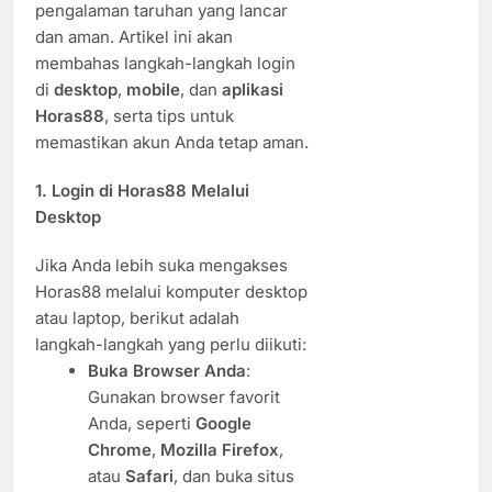
pengalaman taruhan yang lancar
dan aman. Artikel ini akan
membahas langkah-langkah login
di
desktop
,
mobile
, dan
aplikasi
Horas88
, serta tips untuk
memastikan akun Anda tetap aman.
1.
Login di Horas88 Melalui
Desktop
Jika Anda lebih suka mengakses
Horas88 melalui komputer desktop
atau laptop, berikut adalah
langkah-langkah yang perlu diikuti:
Buka Browser Anda
:
Gunakan browser favorit
Anda, seperti
Google
Chrome
,
Mozilla Firefox
,
atau
Safari
, dan buka situs