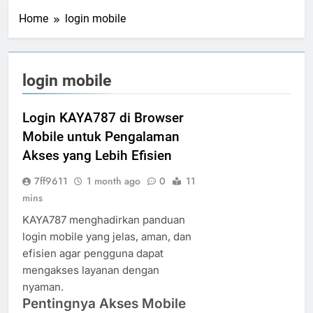
Home
login mobile
login mobile
Login KAYA787 di Browser
Mobile untuk Pengalaman
Akses yang Lebih Efisien
7ff9611
1 month ago
0
11
mins
KAYA787 menghadirkan panduan
login mobile yang jelas, aman, dan
efisien agar pengguna dapat
mengakses layanan dengan
nyaman.
Pentingnya Akses Mobile