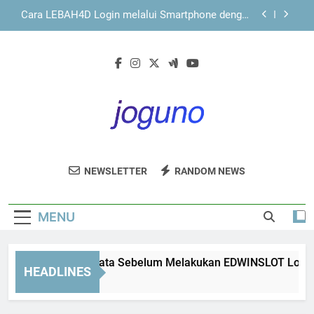
Skip
Login KAYA787 dengan Sistem Akses yang
to
Fleksibel dan Efisien
content
KAYA787 Login dengan Proses Autentikasi yang
Ringkas, Efisien, dan Mudah Dipahami
Tips Memeriksa Data Sebelum Melakukan
EDWINSLOT Login agar Lebih Akurat dan Aman
Cara LEBAH4D Login melalui Smartphone dengan
Mudah dan Lebih Terarah
Login KAYA787 dengan Sistem Akses yang
Fleksibel dan Efisien
Joguno
Dapatkan Inspirasi Fitness Dan Kesehatan
KAYA787 Login dengan Proses Autentikasi yang
NEWSLETTER
RANDOM NEWS
Ringkas, Efisien, dan Mudah Dipahami
Dari Joguno. Untuk Hidup Sehat Dan Aktif.
MENU
ps Memeriksa Data Sebelum Melakukan EDWINSLOT Login aga
HEADLINES
eeks Ago