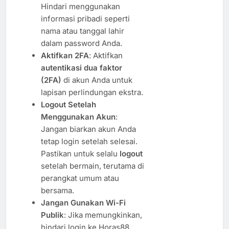
Hindari menggunakan
informasi pribadi seperti
nama atau tanggal lahir
dalam password Anda.
Aktifkan 2FA
: Aktifkan
autentikasi dua faktor
(2FA)
di akun Anda untuk
lapisan perlindungan ekstra.
Logout Setelah
Menggunakan Akun
:
Jangan biarkan akun Anda
tetap login setelah selesai.
Pastikan untuk selalu
logout
setelah bermain, terutama di
perangkat umum atau
bersama.
Jangan Gunakan Wi-Fi
Publik
: Jika memungkinkan,
hindari login ke Horas88