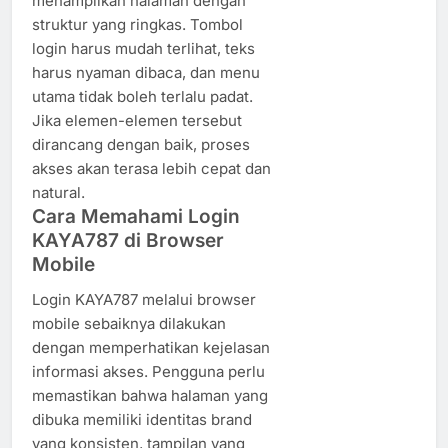
menampilkan halaman dengan
struktur yang ringkas. Tombol
login harus mudah terlihat, teks
harus nyaman dibaca, dan menu
utama tidak boleh terlalu padat.
Jika elemen-elemen tersebut
dirancang dengan baik, proses
akses akan terasa lebih cepat dan
natural.
Cara Memahami Login
KAYA787 di Browser
Mobile
Login KAYA787 melalui browser
mobile sebaiknya dilakukan
dengan memperhatikan kejelasan
informasi akses. Pengguna perlu
memastikan bahwa halaman yang
dibuka memiliki identitas brand
yang konsisten, tampilan yang