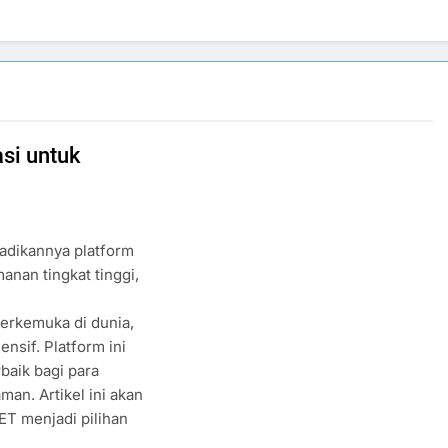
asi untuk
adikannya platform
manan tingkat tinggi,
terkemuka di dunia,
nsif. Platform ini
baik bagi para
n. Artikel ini akan
T menjadi pilihan