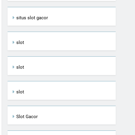
situs slot gacor
slot
slot
slot
Slot Gacor