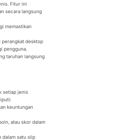
is. Fitur ini
n secara langsung
ggi memastikan
ui perangkat desktop
gi pengguna.
g taruhan langsung
setiap jenis
puti:
kan keuntungan
poin, atau skor dalam
 dalam satu slip