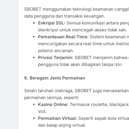
SBOBET menggunakan teknologi keamanan canggih
data pengguna dan transaksi keuangan.
Enkripsi SSL:
Semua komunikasi antara peng
dienkripsi untuk mencegah akses tidak sah.
Pemantauan Real-Time:
Sistem keamanan m
mencurigakan secara real-time untuk melin
potensi ancaman.
Privasi Terjamin:
SBOBET menjamin bahwa da
pengguna tidak akan dibagikan tanpa izin.
6.
Beragam Jenis Permainan
Selain taruhan olahraga, SBOBET juga menawarkan 
permainan lainnya, seperti:
Kasino Online:
Termasuk roulette, blackjack
slot.
Permainan Virtual:
Seperti sepak bola virtual
dan balap anjing virtual.