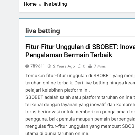
Home
live betting
live betting
Fitur-Fitur Unggulan di SBOBET: Inov
Pengalaman Bermain Terbaik
7ff9611
2 Years Ago
0
7 Mins
Temukan fitur-fitur unggulan di SBOBET yang menj
taruhan online terbaik. Dari live betting hingga kea
pelajari kelebihan platform ini.
SBOBET adalah salah satu platform taruhan online 
terkenal dengan layanan yang inovatif dan komprehe
terus berinovasi untuk memberikan pengalaman ter
pengguna, baik pemula maupun pemain berpengalama
mengulas fitur-fitur unggulan yang membuat SBOBE
utama di dunia taruhan online.