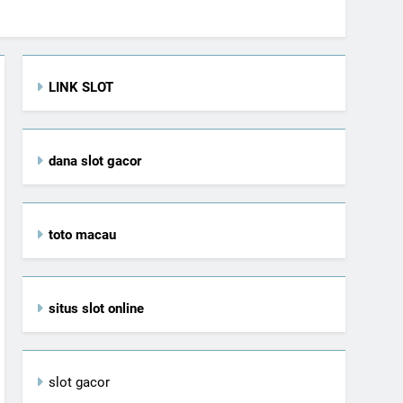
LINK SLOT
dana slot gacor
toto macau
situs slot online
slot gacor