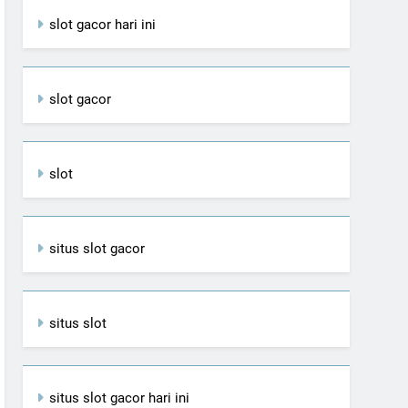
slot gacor hari ini
slot gacor
slot
situs slot gacor
situs slot
situs slot gacor hari ini