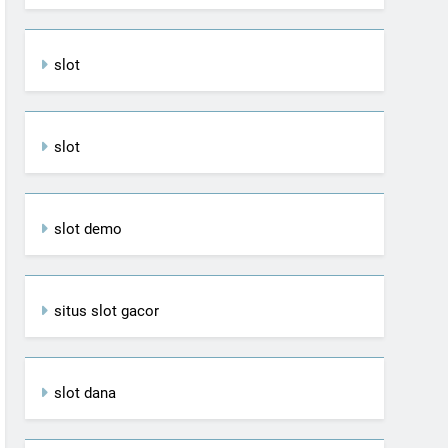
slot
slot
slot demo
situs slot gacor
slot dana