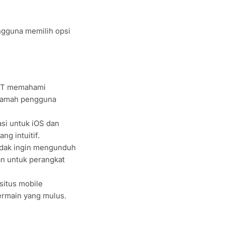
ngguna memilih opsi
OBET memahami
 ramah pengguna
i untuk iOS dan
g intuitif.
idak ingin mengunduh
an untuk perangkat
situs mobile
rmain yang mulus.