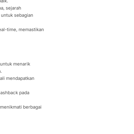
aik.
a, sejarah
a untuk sebagian
eal-time, memastikan
untuk menarik
.
ali mendapatkan
ashback pada
menikmati berbagai