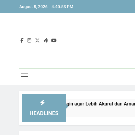
Skip
August 8, 2026
4:40:54 PM
to
content
Jo
Dapatkan I
an EDWINSLOT Login agar Lebih Akurat dan Aman
Cara
2 Week
HEADLINES