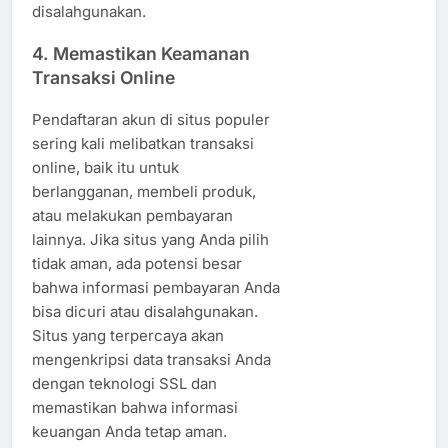
disalahgunakan.
4.
Memastikan Keamanan
Transaksi Online
Pendaftaran akun di situs populer
sering kali melibatkan transaksi
online, baik itu untuk
berlangganan, membeli produk,
atau melakukan pembayaran
lainnya. Jika situs yang Anda pilih
tidak aman, ada potensi besar
bahwa informasi pembayaran Anda
bisa dicuri atau disalahgunakan.
Situs yang terpercaya akan
mengenkripsi data transaksi Anda
dengan teknologi SSL dan
memastikan bahwa informasi
keuangan Anda tetap aman.