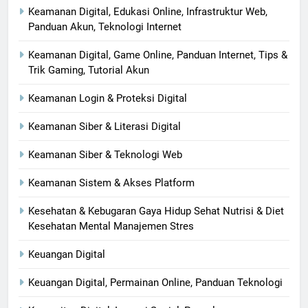
Keamanan Digital, Edukasi Online, Infrastruktur Web,
Panduan Akun, Teknologi Internet
Keamanan Digital, Game Online, Panduan Internet, Tips &
Trik Gaming, Tutorial Akun
Keamanan Login & Proteksi Digital
Keamanan Siber & Literasi Digital
Keamanan Siber & Teknologi Web
Keamanan Sistem & Akses Platform
Kesehatan & Kebugaran Gaya Hidup Sehat Nutrisi & Diet
Kesehatan Mental Manajemen Stres
Keuangan Digital
Keuangan Digital, Permainan Online, Panduan Teknologi