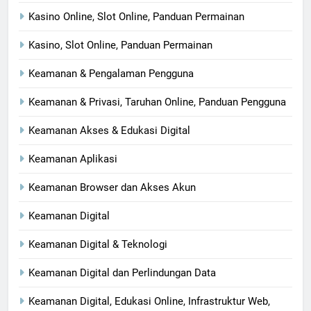
Kasino Online, Slot Online, Panduan Permainan
Kasino, Slot Online, Panduan Permainan
Keamanan & Pengalaman Pengguna
Keamanan & Privasi, Taruhan Online, Panduan Pengguna
Keamanan Akses & Edukasi Digital
Keamanan Aplikasi
Keamanan Browser dan Akses Akun
Keamanan Digital
Keamanan Digital & Teknologi
Keamanan Digital dan Perlindungan Data
Keamanan Digital, Edukasi Online, Infrastruktur Web,