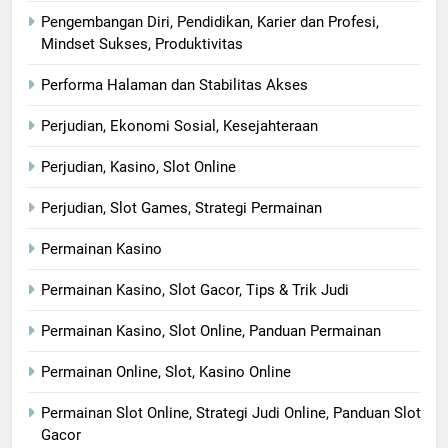
Pengembangan Diri, Pendidikan, Karier dan Profesi,
Mindset Sukses, Produktivitas
Performa Halaman dan Stabilitas Akses
Perjudian, Ekonomi Sosial, Kesejahteraan
Perjudian, Kasino, Slot Online
Perjudian, Slot Games, Strategi Permainan
Permainan Kasino
Permainan Kasino, Slot Gacor, Tips & Trik Judi
Permainan Kasino, Slot Online, Panduan Permainan
Permainan Online, Slot, Kasino Online
Permainan Slot Online, Strategi Judi Online, Panduan Slot
Gacor