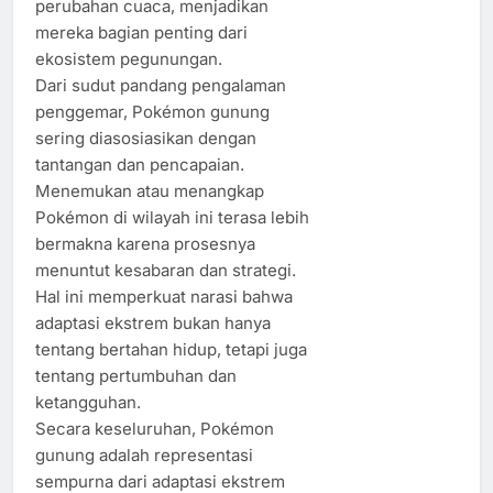
perubahan cuaca, menjadikan
mereka bagian penting dari
ekosistem pegunungan.
Dari sudut pandang pengalaman
penggemar, Pokémon gunung
sering diasosiasikan dengan
tantangan dan pencapaian.
Menemukan atau menangkap
Pokémon di wilayah ini terasa lebih
bermakna karena prosesnya
menuntut kesabaran dan strategi.
Hal ini memperkuat narasi bahwa
adaptasi ekstrem bukan hanya
tentang bertahan hidup, tetapi juga
tentang pertumbuhan dan
ketangguhan.
Secara keseluruhan, Pokémon
gunung adalah representasi
sempurna dari adaptasi ekstrem