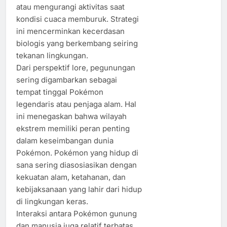
atau mengurangi aktivitas saat
kondisi cuaca memburuk. Strategi
ini mencerminkan kecerdasan
biologis yang berkembang seiring
tekanan lingkungan.
Dari perspektif lore, pegunungan
sering digambarkan sebagai
tempat tinggal Pokémon
legendaris atau penjaga alam. Hal
ini menegaskan bahwa wilayah
ekstrem memiliki peran penting
dalam keseimbangan dunia
Pokémon. Pokémon yang hidup di
sana sering diasosiasikan dengan
kekuatan alam, ketahanan, dan
kebijaksanaan yang lahir dari hidup
di lingkungan keras.
Interaksi antara Pokémon gunung
dan manusia juga relatif terbatas.