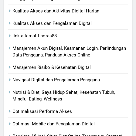
Kualitas Akses dan Aktivitas Digital Harian
Kualitas Akses dan Pengalaman Digital
link alternatif horas88
Manajemen Akun Digital, Keamanan Login, Perlindungan
Data Pengguna, Panduan Akses Online
Manajemen Risiko & Kesehatan Digital
Navigasi Digital dan Pengalaman Pengguna
Nutrisi & Diet, Gaya Hidup Sehat, Kesehatan Tubuh,
Mindful Eating, Wellness
Optimalisasi Performa Akses
Optimasi Mobile dan Pengalaman Digital