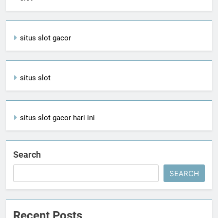
situs slot gacor
situs slot
situs slot gacor hari ini
Search
SEARCH
Recent Posts