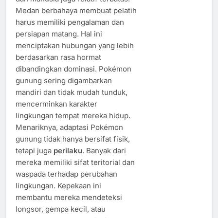
Medan berbahaya membuat pelatih
harus memiliki pengalaman dan
persiapan matang. Hal ini
menciptakan hubungan yang lebih
berdasarkan rasa hormat
dibandingkan dominasi. Pokémon
gunung sering digambarkan
mandiri dan tidak mudah tunduk,
mencerminkan karakter
lingkungan tempat mereka hidup.
Menariknya, adaptasi Pokémon
gunung tidak hanya bersifat fisik,
tetapi juga
perilaku
. Banyak dari
mereka memiliki sifat teritorial dan
waspada terhadap perubahan
lingkungan. Kepekaan ini
membantu mereka mendeteksi
longsor, gempa kecil, atau