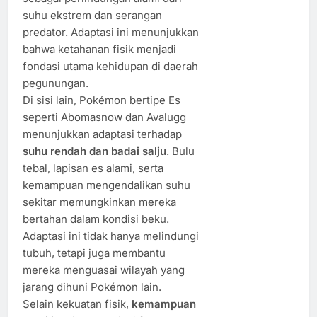
suhu ekstrem dan serangan
predator. Adaptasi ini menunjukkan
bahwa ketahanan fisik menjadi
fondasi utama kehidupan di daerah
pegunungan.
Di sisi lain, Pokémon bertipe Es
seperti Abomasnow dan Avalugg
menunjukkan adaptasi terhadap
suhu rendah dan badai salju
. Bulu
tebal, lapisan es alami, serta
kemampuan mengendalikan suhu
sekitar memungkinkan mereka
bertahan dalam kondisi beku.
Adaptasi ini tidak hanya melindungi
tubuh, tetapi juga membantu
mereka menguasai wilayah yang
jarang dihuni Pokémon lain.
Selain kekuatan fisik,
kemampuan