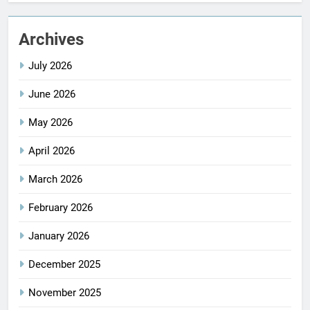
Archives
July 2026
June 2026
May 2026
April 2026
March 2026
February 2026
January 2026
December 2025
November 2025