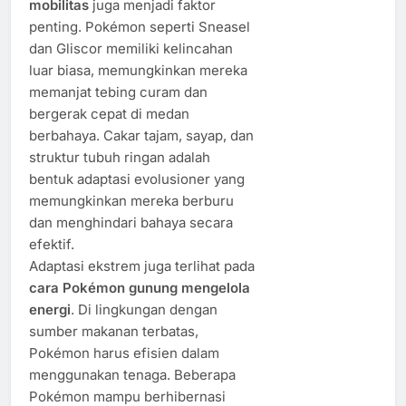
mobilitas
juga menjadi faktor
penting. Pokémon seperti Sneasel
dan Gliscor memiliki kelincahan
luar biasa, memungkinkan mereka
memanjat tebing curam dan
bergerak cepat di medan
berbahaya. Cakar tajam, sayap, dan
struktur tubuh ringan adalah
bentuk adaptasi evolusioner yang
memungkinkan mereka berburu
dan menghindari bahaya secara
efektif.
Adaptasi ekstrem juga terlihat pada
cara Pokémon gunung mengelola
energi
. Di lingkungan dengan
sumber makanan terbatas,
Pokémon harus efisien dalam
menggunakan tenaga. Beberapa
Pokémon mampu berhibernasi