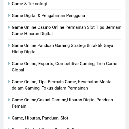
Game & Teknologi
Game Digital & Pengalaman Pengguna
Game Online Casino Online Permainan Slot Tips Bermain
Game Hiburan Digital
Game Online Panduan Gaming Strategi & Taktik Gaya
Hidup Digital
Game Online, Esports, Competitive Gaming, Tren Game
Global
Game Online, Tips Bermain Game, Kesehatan Mental
dalam Gaming, Fokus dalam Permainan
Game Online,Casual Gaming,Hiburan Digital,Panduan
Pemain
Game, Hiburan, Panduan, Slot