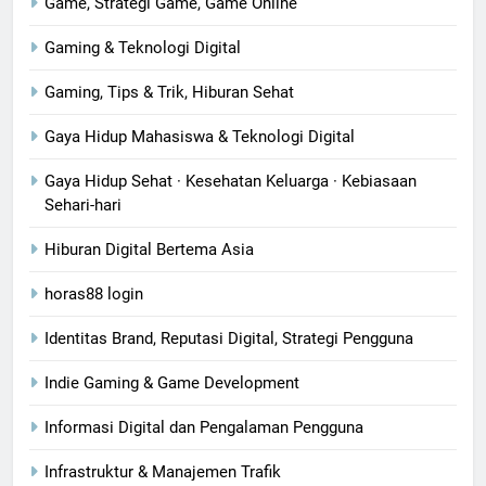
Game, Strategi Game, Game Online
Gaming & Teknologi Digital
Gaming, Tips & Trik, Hiburan Sehat
Gaya Hidup Mahasiswa & Teknologi Digital
Gaya Hidup Sehat · Kesehatan Keluarga · Kebiasaan
Sehari-hari
Hiburan Digital Bertema Asia
horas88 login
Identitas Brand, Reputasi Digital, Strategi Pengguna
Indie Gaming & Game Development
Informasi Digital dan Pengalaman Pengguna
Infrastruktur & Manajemen Trafik