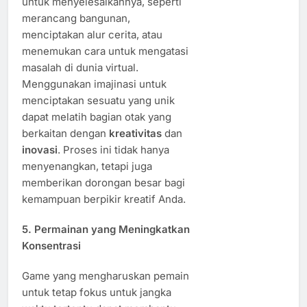
untuk menyelesaikannya, seperti
merancang bangunan,
menciptakan alur cerita, atau
menemukan cara untuk mengatasi
masalah di dunia virtual.
Menggunakan imajinasi untuk
menciptakan sesuatu yang unik
dapat melatih bagian otak yang
berkaitan dengan
kreativitas
dan
inovasi
. Proses ini tidak hanya
menyenangkan, tetapi juga
memberikan dorongan besar bagi
kemampuan berpikir kreatif Anda.
5. Permainan yang Meningkatkan
Konsentrasi
Game yang mengharuskan pemain
untuk tetap fokus untuk jangka