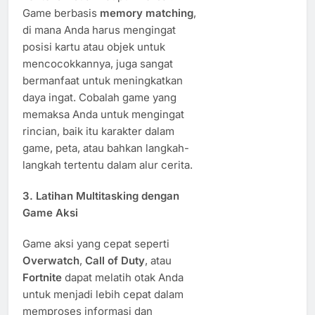
Game berbasis
memory matching
,
di mana Anda harus mengingat
posisi kartu atau objek untuk
mencocokkannya, juga sangat
bermanfaat untuk meningkatkan
daya ingat. Cobalah game yang
memaksa Anda untuk mengingat
rincian, baik itu karakter dalam
game, peta, atau bahkan langkah-
langkah tertentu dalam alur cerita.
3. Latihan Multitasking dengan
Game Aksi
Game aksi yang cepat seperti
Overwatch
,
Call of Duty
, atau
Fortnite
dapat melatih otak Anda
untuk menjadi lebih cepat dalam
memproses informasi dan