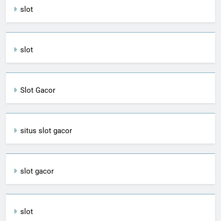
slot
slot
Slot Gacor
situs slot gacor
slot gacor
slot