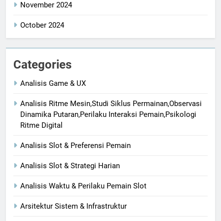
November 2024
October 2024
Categories
Analisis Game & UX
Analisis Ritme Mesin,Studi Siklus Permainan,Observasi
Dinamika Putaran,Perilaku Interaksi Pemain,Psikologi
Ritme Digital
Analisis Slot & Preferensi Pemain
Analisis Slot & Strategi Harian
Analisis Waktu & Perilaku Pemain Slot
Arsitektur Sistem & Infrastruktur