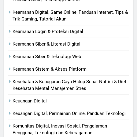
Keamanan Digital, Game Online, Panduan Internet, Tips &
Trik Gaming, Tutorial Akun
Keamanan Login & Proteksi Digital
Keamanan Siber & Literasi Digital
Keamanan Siber & Teknologi Web
Keamanan Sistem & Akses Platform
Kesehatan & Kebugaran Gaya Hidup Sehat Nutrisi & Diet
Kesehatan Mental Manajemen Stres
Keuangan Digital
Keuangan Digital, Permainan Online, Panduan Teknologi
Komunitas Digital, Inovasi Sosial, Pengalaman
Pengguna, Teknologi dan Keberagaman