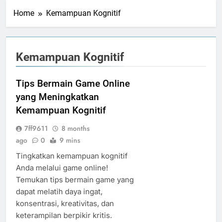
Home
Kemampuan Kognitif
Kemampuan Kognitif
Tips Bermain Game Online
yang Meningkatkan
Kemampuan Kognitif
7ff9611
8 months
ago
0
9 mins
Tingkatkan kemampuan kognitif
Anda melalui game online!
Temukan tips bermain game yang
dapat melatih daya ingat,
konsentrasi, kreativitas, dan
keterampilan berpikir kritis.