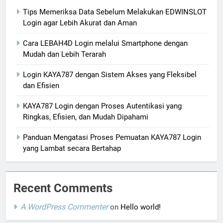
Tips Memeriksa Data Sebelum Melakukan EDWINSLOT
Login agar Lebih Akurat dan Aman
Cara LEBAH4D Login melalui Smartphone dengan
Mudah dan Lebih Terarah
Login KAYA787 dengan Sistem Akses yang Fleksibel
dan Efisien
KAYA787 Login dengan Proses Autentikasi yang
Ringkas, Efisien, dan Mudah Dipahami
Panduan Mengatasi Proses Pemuatan KAYA787 Login
yang Lambat secara Bertahap
Recent Comments
A WordPress Commenter
on
Hello world!