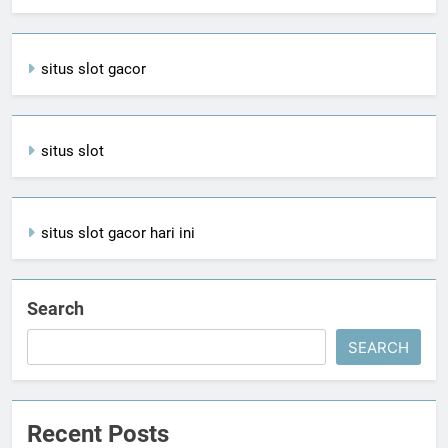
situs slot gacor
situs slot
situs slot gacor hari ini
Search
SEARCH
Recent Posts