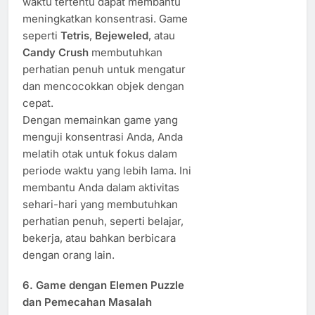
waktu tertentu dapat membantu
meningkatkan konsentrasi. Game
seperti
Tetris
,
Bejeweled
, atau
Candy Crush
membutuhkan
perhatian penuh untuk mengatur
dan mencocokkan objek dengan
cepat.
Dengan memainkan game yang
menguji konsentrasi Anda, Anda
melatih otak untuk fokus dalam
periode waktu yang lebih lama. Ini
membantu Anda dalam aktivitas
sehari-hari yang membutuhkan
perhatian penuh, seperti belajar,
bekerja, atau bahkan berbicara
dengan orang lain.
6. Game dengan Elemen Puzzle
dan Pemecahan Masalah