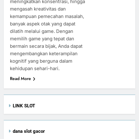
meningkatkan konsentrasi, hingga
mengasah kreativitas dan
kemampuan pemecahan masalah,
banyak aspek otak yang dapat
dilatih melalui game. Dengan
memilih game yang tepat dan
bermain secara bijak, Anda dapat
mengembangkan keterampilan
kognitif yang berguna dalam
kehidupan sehari-hari.
Read More
LINK SLOT
dana slot gacor