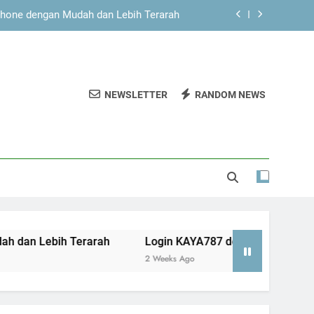
hone dengan Mudah dan Lebih Terarah
stem Akses yang Fleksibel dan Efisien
 Ringkas, Efisien, dan Mudah Dipahami
NEWSLETTER
RANDOM NEWS
T Login agar Lebih Akurat dan Aman
hone dengan Mudah dan Lebih Terarah
t Dan Aktif.
stem Akses yang Fleksibel dan Efisien
 Ringkas, Efisien, dan Mudah Dipahami
 Terarah
Login KAYA787 dengan Sistem Akses yang Flek
2 Weeks Ago