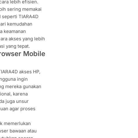
ra lebih efisien.
bih sering memakai
nd seperti TIARA4D
 dari kemudahan
gga keamanan
ra akses yang lebih
si yang tepat.
rowser Mobile
 TIARA4D akses HP,
ngguna ingin
ang mereka gunakan
ional, karena
da juga unsur
uan agar proses
dak memerlukan
wser bawaan atau