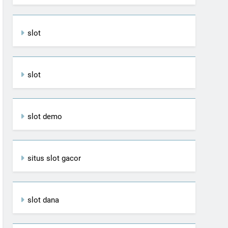
slot
slot
slot demo
situs slot gacor
slot dana