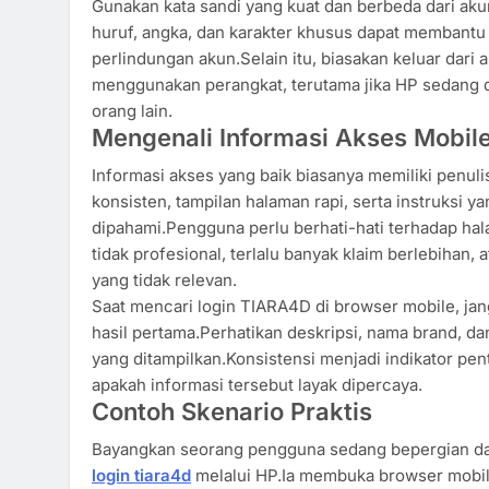
Gunakan kata sandi yang kuat dan berbeda dari aku
huruf, angka, dan karakter khusus dapat membant
perlindungan akun.Selain itu, biasakan keluar dari 
menggunakan perangkat, terutama jika HP sedang 
orang lain.
Mengenali Informasi Akses Mobil
Informasi akses yang baik biasanya memiliki penul
konsisten, tampilan halaman rapi, serta instruksi 
dipahami.Pengguna perlu berhati-hati terhadap hal
tidak profesional, terlalu banyak klaim berlebihan,
yang tidak relevan.
Saat mencari login TIARA4D di browser mobile, ja
hasil pertama.Perhatikan deskripsi, nama brand, da
yang ditampilkan.Konsistensi menjadi indikator pen
apakah informasi tersebut layak dipercaya.
Contoh Skenario Praktis
Bayangkan seorang pengguna sedang bepergian d
login tiara4d
melalui HP.Ia membuka browser mobil