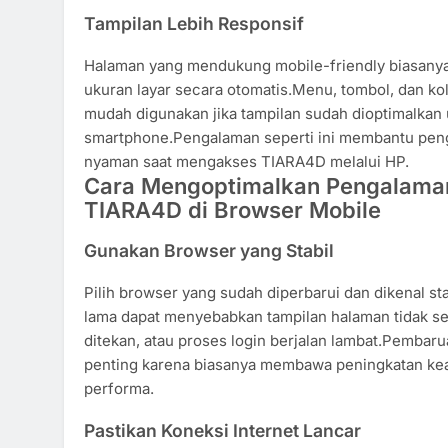
Tampilan Lebih Responsif
Halaman yang mendukung mobile-friendly biasany
ukuran layar secara otomatis.Menu, tombol, dan kol
mudah digunakan jika tampilan sudah dioptimalkan
smartphone.Pengalaman seperti ini membantu pen
nyaman saat mengakses TIARA4D melalui HP.
Cara Mengoptimalkan Pengalama
TIARA4D di Browser Mobile
Gunakan Browser yang Stabil
Pilih browser yang sudah diperbarui dan dikenal st
lama dapat menyebabkan tampilan halaman tidak se
ditekan, atau proses login berjalan lambat.Pembar
penting karena biasanya membawa peningkatan k
performa.
Pastikan Koneksi Internet Lancar