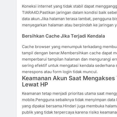
Koneksi internet yang tidak stabil dapat menggang
TIARA4D.Pastikan jaringan dalam kondisi baik se
data akun.Jika halaman terasa lambat, pengguna b
menyegarkan halaman atau berpindah ke jaringan ya
Bersihkan Cache Jika Terjadi Kendala
Cache browser yang menumpuk terkadang membuat
tampil dengan benar.Membersihkan cache dapat 
memperbarui tampilan halaman dan mengurangi erro
sering efektif untuk mengatasi kendala sederhana 
merespons atau form login tidak muncul.
Keamanan Akun Saat Mengakses
Lewat HP
Keamanan tetap menjadi prioritas utama saat men
mobile.Pengguna sebaiknya tidak menyimpan data l
yang dipakai bersama.Hindari juga membuka halama
publik yang tidak terpercaya karena risiko keamanan