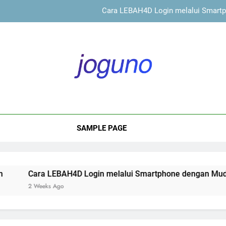
Cara LEBAH4D Login melalui Smartp
Login KAYA787 dengan Si
KAYA787 Login dengan Proses Autentikasi yang
Tips Memeriksa Data Sebelum Melakukan EDWINSLO
guno
Cara LEBAH4D Login melalui Smartp
nspirasi Fitness Dan Kesehatan Dari Joguno. Untuk Hidup Seha
Login KAYA787 dengan Si
SAMPLE PAGE
KAYA787 Login dengan Proses Autentikasi yang
 LEBAH4D Login melalui Smartphone dengan Mudah dan Lebih
ks Ago