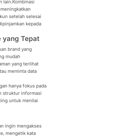
n lain.Kombinasi
u meningkatkan
akun setelah selesai
dipinjamkan kepada
e yang Tepat
isan brand yang
yang mudah
aman yang terlihat
 atau meminta data
ngan hanya fokus pada
n struktur informasi
ting untuk menilai
an ingin mengakses
e, mengetik kata