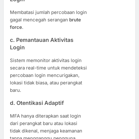
Membatasi jumlah percobaan login
gagal mencegah serangan
brute
force
.
c. Pemantauan Aktivitas
Login
Sistem memonitor aktivitas login
secara real-time untuk mendeteksi
percobaan login mencurigakan,
lokasi tidak biasa, atau perangkat
baru.
d. Otentikasi Adaptif
MFA hanya diterapkan saat login
dari perangkat baru atau lokasi
tidak dikenal, menjaga keamanan
tanpa mengganggu pengguna