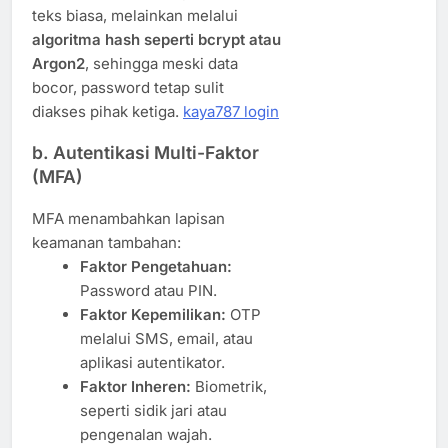
teks biasa, melainkan melalui
algoritma hash seperti bcrypt atau
Argon2
, sehingga meski data
bocor, password tetap sulit
diakses pihak ketiga.
kaya787 login
b. Autentikasi Multi-Faktor
(MFA)
MFA menambahkan lapisan
keamanan tambahan:
Faktor Pengetahuan:
Password atau PIN.
Faktor Kepemilikan:
OTP
melalui SMS, email, atau
aplikasi autentikator.
Faktor Inheren:
Biometrik,
seperti sidik jari atau
pengenalan wajah.