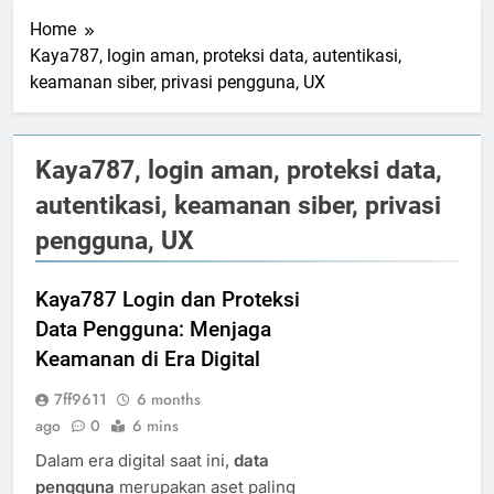
Home
Kaya787, login aman, proteksi data, autentikasi,
keamanan siber, privasi pengguna, UX
Kaya787, login aman, proteksi data,
autentikasi, keamanan siber, privasi
pengguna, UX
Kaya787 Login dan Proteksi
Data Pengguna: Menjaga
Keamanan di Era Digital
7ff9611
6 months
ago
0
6 mins
Dalam era digital saat ini,
data
pengguna
merupakan aset paling