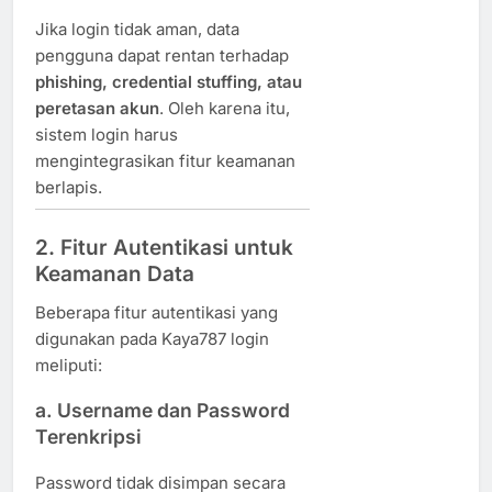
Jika login tidak aman, data
pengguna dapat rentan terhadap
phishing, credential stuffing, atau
peretasan akun
. Oleh karena itu,
sistem login harus
mengintegrasikan fitur keamanan
berlapis.
2. Fitur Autentikasi untuk
Keamanan Data
Beberapa fitur autentikasi yang
digunakan pada Kaya787 login
meliputi:
a. Username dan Password
Terenkripsi
Password tidak disimpan secara