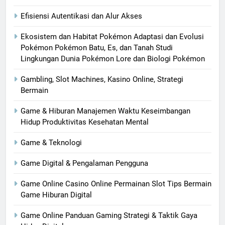
Efisiensi Autentikasi dan Alur Akses
Ekosistem dan Habitat Pokémon Adaptasi dan Evolusi
Pokémon Pokémon Batu, Es, dan Tanah Studi
Lingkungan Dunia Pokémon Lore dan Biologi Pokémon
Gambling, Slot Machines, Kasino Online, Strategi
Bermain
Game & Hiburan Manajemen Waktu Keseimbangan
Hidup Produktivitas Kesehatan Mental
Game & Teknologi
Game Digital & Pengalaman Pengguna
Game Online Casino Online Permainan Slot Tips Bermain
Game Hiburan Digital
Game Online Panduan Gaming Strategi & Taktik Gaya