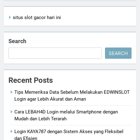
situs slot gacor hari ini
Search
SEARCH
Recent Posts
Tips Memeriksa Data Sebelum Melakukan EDWINSLOT
Login agar Lebih Akurat dan Aman
Cara LEBAH4D Login melalui Smartphone dengan
Mudah dan Lebih Terarah
Login KAYA787 dengan Sistem Akses yang Fleksibel
dan Efisien