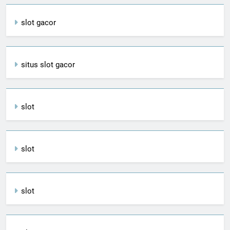
slot gacor
situs slot gacor
slot
slot
slot