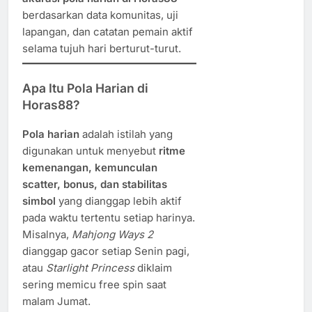
berdasarkan data komunitas, uji
lapangan, dan catatan pemain aktif
selama tujuh hari berturut-turut.
Apa Itu Pola Harian di
Horas88?
Pola harian
adalah istilah yang
digunakan untuk menyebut
ritme
kemenangan, kemunculan
scatter, bonus, dan stabilitas
simbol
yang dianggap lebih aktif
pada waktu tertentu setiap harinya.
Misalnya,
Mahjong Ways 2
dianggap gacor setiap Senin pagi,
atau
Starlight Princess
diklaim
sering memicu free spin saat
malam Jumat.