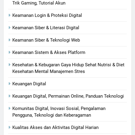
Trik Gaming, Tutorial Akun
Keamanan Login & Proteksi Digital
Keamanan Siber & Literasi Digital
Keamanan Siber & Teknologi Web
Keamanan Sistem & Akses Platform
Kesehatan & Kebugaran Gaya Hidup Sehat Nutrisi & Diet
Kesehatan Mental Manajemen Stres
Keuangan Digital
Keuangan Digital, Permainan Online, Panduan Teknologi
Komunitas Digital, Inovasi Sosial, Pengalaman
Pengguna, Teknologi dan Keberagaman
Kualitas Akses dan Aktivitas Digital Harian