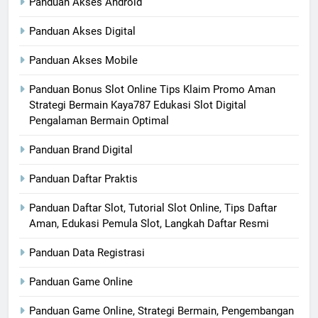
Panduan Akses Android
Panduan Akses Digital
Panduan Akses Mobile
Panduan Bonus Slot Online Tips Klaim Promo Aman
Strategi Bermain Kaya787 Edukasi Slot Digital
Pengalaman Bermain Optimal
Panduan Brand Digital
Panduan Daftar Praktis
Panduan Daftar Slot, Tutorial Slot Online, Tips Daftar
Aman, Edukasi Pemula Slot, Langkah Daftar Resmi
Panduan Data Registrasi
Panduan Game Online
Panduan Game Online, Strategi Bermain, Pengembangan