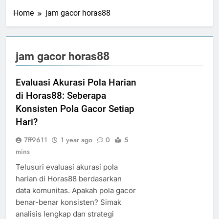
Home
jam gacor horas88
jam gacor horas88
Evaluasi Akurasi Pola Harian
di Horas88: Seberapa
Konsisten Pola Gacor Setiap
Hari?
7ff9611
1 year ago
0
5
mins
Telusuri evaluasi akurasi pola
harian di Horas88 berdasarkan
data komunitas. Apakah pola gacor
benar-benar konsisten? Simak
analisis lengkap dan strategi