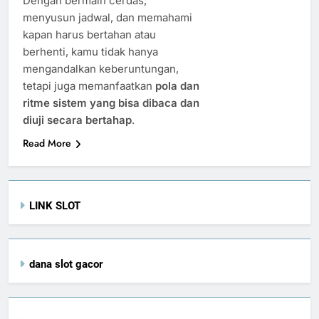
Dengan bermain cerdas,
menyusun jadwal, dan memahami
kapan harus bertahan atau
berhenti, kamu tidak hanya
mengandalkan keberuntungan,
tetapi juga memanfaatkan
pola dan
ritme sistem yang bisa dibaca dan
diuji secara bertahap
.
Read More
LINK SLOT
dana slot gacor