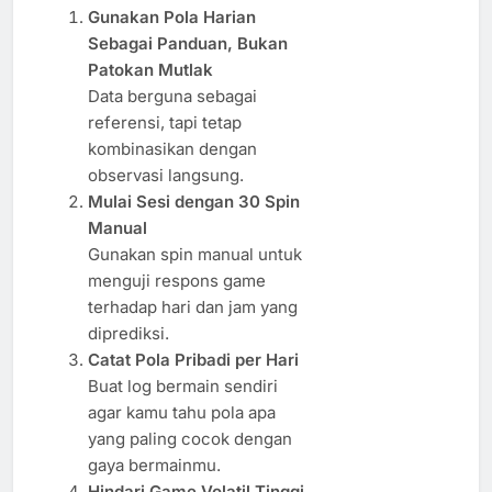
Gunakan Pola Harian
Sebagai Panduan, Bukan
Patokan Mutlak
Data berguna sebagai
referensi, tapi tetap
kombinasikan dengan
observasi langsung.
Mulai Sesi dengan 30 Spin
Manual
Gunakan spin manual untuk
menguji respons game
terhadap hari dan jam yang
diprediksi.
Catat Pola Pribadi per Hari
Buat log bermain sendiri
agar kamu tahu pola apa
yang paling cocok dengan
gaya bermainmu.
Hindari Game Volatil Tinggi