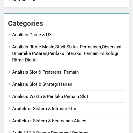
Categories
Analisis Game & UX
Analisis Ritme Mesin,Studi Siklus Permainan,Observasi
Dinamika Putaran,Perilaku Interaksi Pemain,Psikologi
Ritme Digital
Analisis Slot & Preferensi Pemain
Analisis Slot & Strategi Harian
Analisis Waktu & Perilaku Pemain Slot
Arsitektur Sistem & Infrastruktur
Arsitektur Sistem & Keamanan Akses