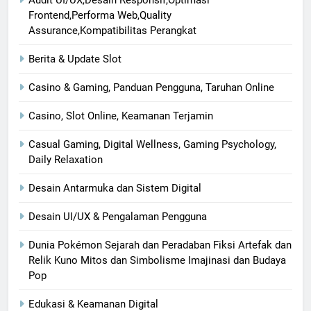
Audit UI/UX,Desain Responsif,Optimasi
Frontend,Performa Web,Quality
Assurance,Kompatibilitas Perangkat
Berita & Update Slot
Casino & Gaming, Panduan Pengguna, Taruhan Online
Casino, Slot Online, Keamanan Terjamin
Casual Gaming, Digital Wellness, Gaming Psychology,
Daily Relaxation
Desain Antarmuka dan Sistem Digital
Desain UI/UX & Pengalaman Pengguna
Dunia Pokémon Sejarah dan Peradaban Fiksi Artefak dan
Relik Kuno Mitos dan Simbolisme Imajinasi dan Budaya
Pop
Edukasi & Keamanan Digital