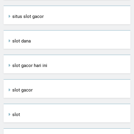
situs slot gacor
slot dana
slot gacor hari ini
slot gacor
slot