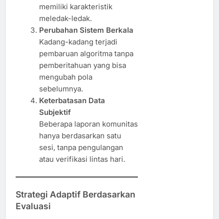
memiliki karakteristik
meledak-ledak.
Perubahan Sistem Berkala
Kadang-kadang terjadi
pembaruan algoritma tanpa
pemberitahuan yang bisa
mengubah pola
sebelumnya.
Keterbatasan Data
Subjektif
Beberapa laporan komunitas
hanya berdasarkan satu
sesi, tanpa pengulangan
atau verifikasi lintas hari.
Strategi Adaptif Berdasarkan
Evaluasi