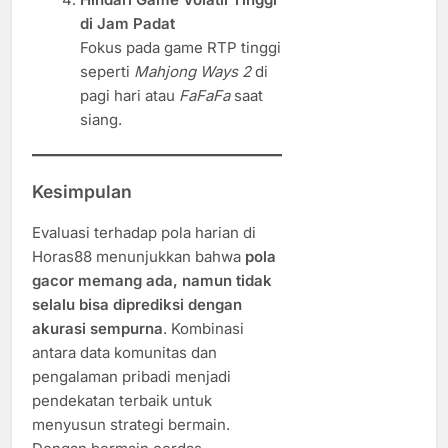
di Jam Padat
Fokus pada game RTP tinggi
seperti
Mahjong Ways 2
di
pagi hari atau
FaFaFa
saat
siang.
Kesimpulan
Evaluasi terhadap pola harian di
Horas88 menunjukkan bahwa
pola
gacor memang ada, namun tidak
selalu bisa diprediksi dengan
akurasi sempurna
. Kombinasi
antara data komunitas dan
pengalaman pribadi menjadi
pendekatan terbaik untuk
menyusun strategi bermain.