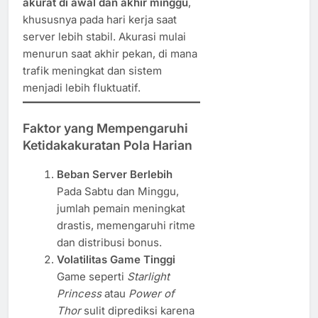
akurat di awal dan akhir minggu
,
khususnya pada hari kerja saat
server lebih stabil. Akurasi mulai
menurun saat akhir pekan, di mana
trafik meningkat dan sistem
menjadi lebih fluktuatif.
Faktor yang Mempengaruhi
Ketidakakuratan Pola Harian
Beban Server Berlebih
Pada Sabtu dan Minggu,
jumlah pemain meningkat
drastis, memengaruhi ritme
dan distribusi bonus.
Volatilitas Game Tinggi
Game seperti
Starlight
Princess
atau
Power of
Thor
sulit diprediksi karena