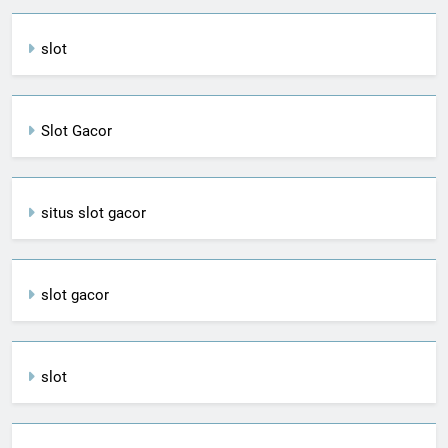
slot
Slot Gacor
situs slot gacor
slot gacor
slot