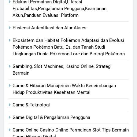
Edukasi Permainan Digital,Literasi
Probabilitas,Pengalaman Pengguna,Keamanan
Akun,Panduan Evaluasi Platform
Efisiensi Autentikasi dan Alur Akses
Ekosistem dan Habitat Pokémon Adaptasi dan Evolusi
Pokémon Pokémon Batu, Es, dan Tanah Studi
Lingkungan Dunia Pokémon Lore dan Biologi Pokémon
Gambling, Slot Machines, Kasino Online, Strategi
Bermain
Game & Hiburan Manajemen Waktu Keseimbangan
Hidup Produktivitas Kesehatan Mental
Game & Teknologi
Game Digital & Pengalaman Pengguna
Game Online Casino Online Permainan Slot Tips Bermain
Game Hiburan Digital