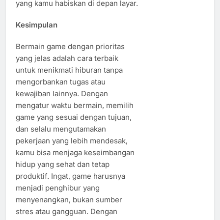
yang kamu habiskan di depan layar.
Kesimpulan
Bermain game dengan prioritas
yang jelas adalah cara terbaik
untuk menikmati hiburan tanpa
mengorbankan tugas atau
kewajiban lainnya. Dengan
mengatur waktu bermain, memilih
game yang sesuai dengan tujuan,
dan selalu mengutamakan
pekerjaan yang lebih mendesak,
kamu bisa menjaga keseimbangan
hidup yang sehat dan tetap
produktif. Ingat, game harusnya
menjadi penghibur yang
menyenangkan, bukan sumber
stres atau gangguan. Dengan