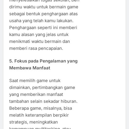
dirimu waktu untuk bermain game
sebagai bentuk penghargaan atas
usaha yang telah kamu lakukan.
Penghargaan seperti ini memberi
kamu alasan yang jelas untuk
menikmati waktu bermain dan
memberi rasa pencapaian.
5.
Fokus pada Pengalaman yang
Membawa Manfaat
Saat memilih game untuk
dimainkan, pertimbangkan game
yang memberikan manfaat
tambahan selain sekadar hiburan.
Beberapa game, misalnya, bisa
melatih keterampilan berpikir
strategis, meningkatkan
kemampuan multitasking, atau