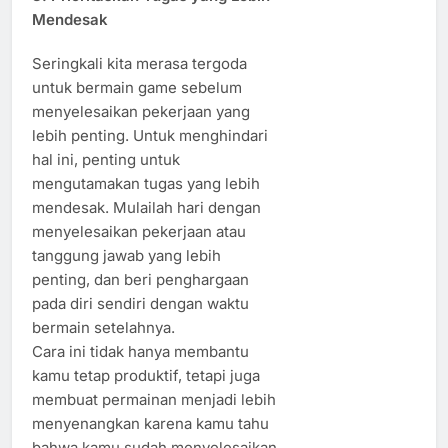
Mendesak
Seringkali kita merasa tergoda
untuk bermain game sebelum
menyelesaikan pekerjaan yang
lebih penting. Untuk menghindari
hal ini, penting untuk
mengutamakan tugas yang lebih
mendesak. Mulailah hari dengan
menyelesaikan pekerjaan atau
tanggung jawab yang lebih
penting, dan beri penghargaan
pada diri sendiri dengan waktu
bermain setelahnya.
Cara ini tidak hanya membantu
kamu tetap produktif, tetapi juga
membuat permainan menjadi lebih
menyenangkan karena kamu tahu
bahwa kamu sudah menyelesaikan