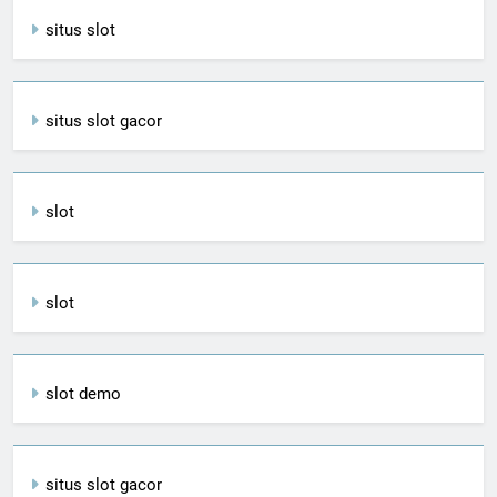
situs slot
situs slot gacor
slot
slot
slot demo
situs slot gacor