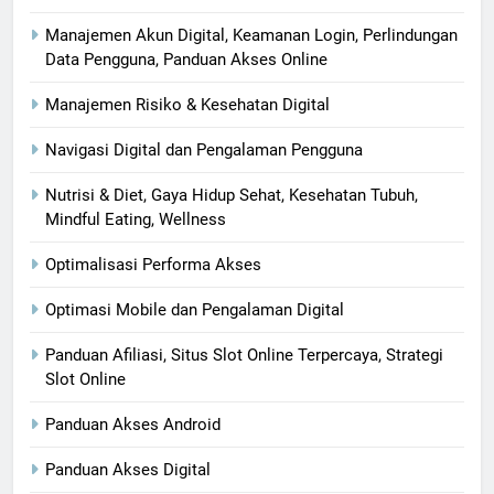
Manajemen Akun Digital, Keamanan Login, Perlindungan
Data Pengguna, Panduan Akses Online
Manajemen Risiko & Kesehatan Digital
Navigasi Digital dan Pengalaman Pengguna
Nutrisi & Diet, Gaya Hidup Sehat, Kesehatan Tubuh,
Mindful Eating, Wellness
Optimalisasi Performa Akses
Optimasi Mobile dan Pengalaman Digital
Panduan Afiliasi, Situs Slot Online Terpercaya, Strategi
Slot Online
Panduan Akses Android
Panduan Akses Digital