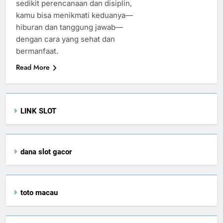
sedikit perencanaan dan disiplin,
kamu bisa menikmati keduanya—
hiburan dan tanggung jawab—
dengan cara yang sehat dan
bermanfaat.
Read More
LINK SLOT
dana slot gacor
toto macau