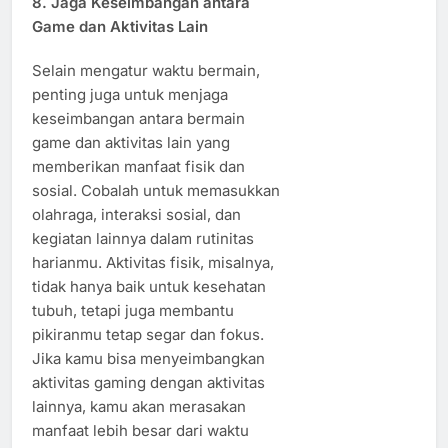
8.
Jaga Keseimbangan antara
Game dan Aktivitas Lain
Selain mengatur waktu bermain,
penting juga untuk menjaga
keseimbangan antara bermain
game dan aktivitas lain yang
memberikan manfaat fisik dan
sosial. Cobalah untuk memasukkan
olahraga, interaksi sosial, dan
kegiatan lainnya dalam rutinitas
harianmu. Aktivitas fisik, misalnya,
tidak hanya baik untuk kesehatan
tubuh, tetapi juga membantu
pikiranmu tetap segar dan fokus.
Jika kamu bisa menyeimbangkan
aktivitas gaming dengan aktivitas
lainnya, kamu akan merasakan
manfaat lebih besar dari waktu