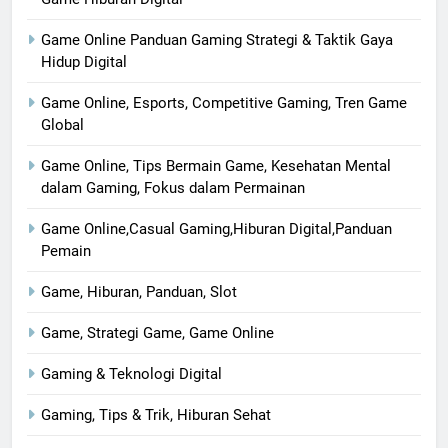
Game Online Panduan Gaming Strategi & Taktik Gaya
Hidup Digital
Game Online, Esports, Competitive Gaming, Tren Game
Global
Game Online, Tips Bermain Game, Kesehatan Mental
dalam Gaming, Fokus dalam Permainan
Game Online,Casual Gaming,Hiburan Digital,Panduan
Pemain
Game, Hiburan, Panduan, Slot
Game, Strategi Game, Game Online
Gaming & Teknologi Digital
Gaming, Tips & Trik, Hiburan Sehat