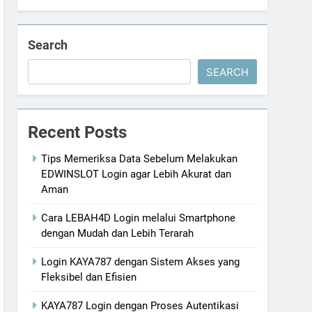
Search
SEARCH
Recent Posts
Tips Memeriksa Data Sebelum Melakukan
EDWINSLOT Login agar Lebih Akurat dan
Aman
Cara LEBAH4D Login melalui Smartphone
dengan Mudah dan Lebih Terarah
Login KAYA787 dengan Sistem Akses yang
Fleksibel dan Efisien
KAYA787 Login dengan Proses Autentikasi