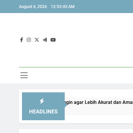
Skip
August 6, 2026
12:53:46 AM
to
content
Jo
Dapatkan I
an EDWINSLOT Login agar Lebih Akurat dan Aman
Cara
2 Wee
HEADLINES