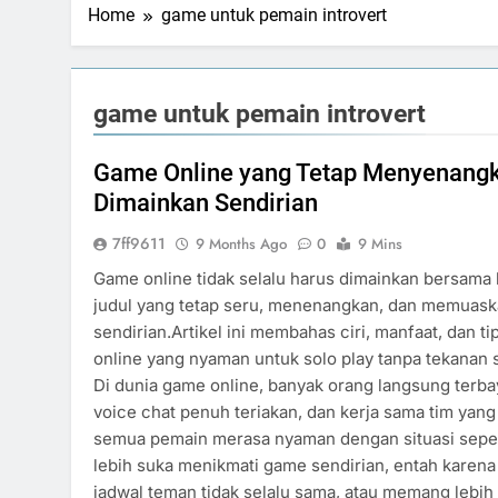
Home
game untuk pemain introvert
game untuk pemain introvert
Game Online yang Tetap Menyenang
Dimainkan Sendirian
7ff9611
9 Months Ago
0
9 Mins
Game online tidak selalu harus dimainkan bersama
judul yang tetap seru, menenangkan, dan memuask
sendirian.Artikel ini membahas ciri, manfaat, dan t
online yang nyaman untuk solo play tanpa tekanan s
Di dunia game online, banyak orang langsung terba
voice chat penuh teriakan, dan kerja sama tim yang 
semua pemain merasa nyaman dengan situasi sepert
lebih suka menikmati game sendirian, entah karena l
jadwal teman tidak selalu sama, atau memang lebih