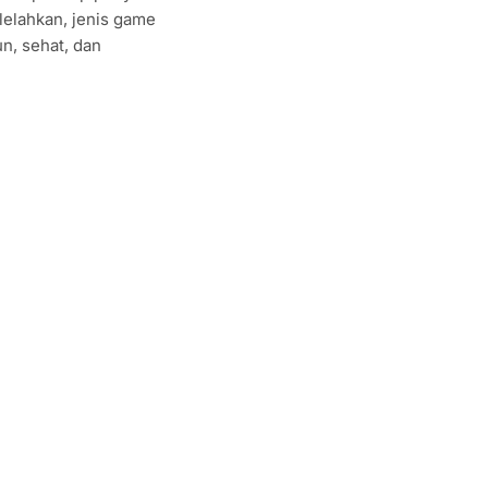
elelahkan, jenis game
n, sehat, dan