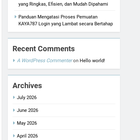
yang Ringkas, Efisien, dan Mudah Dipahami
Panduan Mengatasi Proses Pemuatan
KAYA787 Login yang Lambat secara Bertahap
Recent Comments
A WordPress Commenter
on
Hello world!
Archives
July 2026
June 2026
May 2026
April 2026