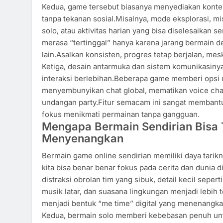
Kedua, game tersebut biasanya menyediakan konten
tanpa tekanan sosial.Misalnya, mode eksplorasi, mi
solo, atau aktivitas harian yang bisa diselesaikan se
merasa “tertinggal” hanya karena jarang bermain 
lain.Asalkan konsisten, progres tetap berjalan, mesk
Ketiga, desain antarmuka dan sistem komunikasiny
interaksi berlebihan.Beberapa game memberi opsi 
menyembunyikan chat global, mematikan voice cha
undangan party.Fitur semacam ini sangat membant
fokus menikmati permainan tanpa gangguan.
Mengapa Bermain Sendirian Bisa 
Menyenangkan
Bermain game online sendirian memiliki daya tarikn
kita bisa benar benar fokus pada cerita dan dunia 
distraksi obrolan tim yang sibuk, detail kecil seperti
musik latar, dan suasana lingkungan menjadi lebih 
menjadi bentuk “me time” digital yang menenangka
Kedua, bermain solo memberi kebebasan penuh un