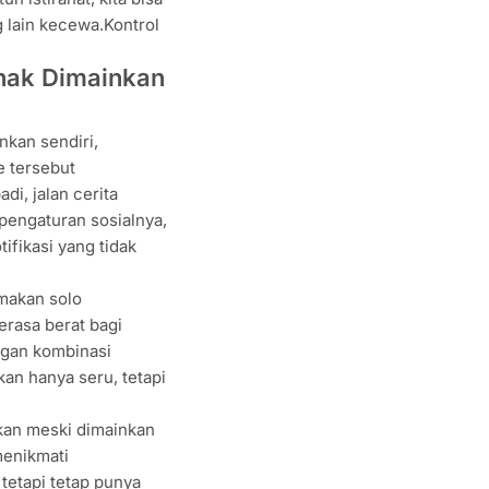
 lain kecewa.Kontrol
nak Dimainkan
kan sendiri,
e tersebut
di, jalan cerita
 pengaturan sosialnya,
ifikasi yang tidak
amakan solo
rasa berat bagi
ngan kombinasi
an hanya seru, tetapi
kan meski dimainkan
menikmati
tetapi tetap punya