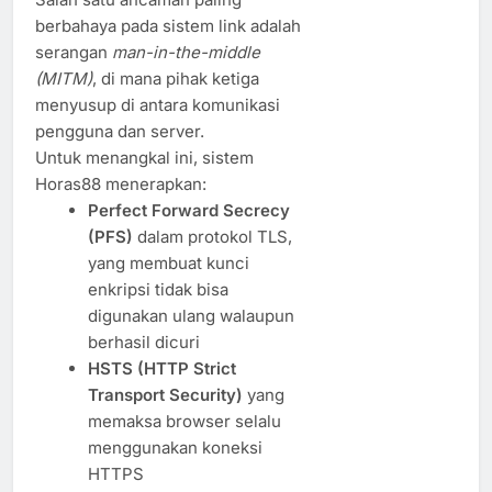
berbahaya pada sistem link adalah
serangan
man-in-the-middle
(MITM)
, di mana pihak ketiga
menyusup di antara komunikasi
pengguna dan server.
Untuk menangkal ini, sistem
Horas88 menerapkan:
Perfect Forward Secrecy
(PFS)
dalam protokol TLS,
yang membuat kunci
enkripsi tidak bisa
digunakan ulang walaupun
berhasil dicuri
HSTS (HTTP Strict
Transport Security)
yang
memaksa browser selalu
menggunakan koneksi
HTTPS