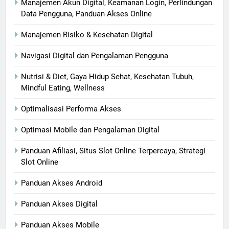
Manajemen Akun Digital, Keamanan Login, Perlindungan
Data Pengguna, Panduan Akses Online
Manajemen Risiko & Kesehatan Digital
Navigasi Digital dan Pengalaman Pengguna
Nutrisi & Diet, Gaya Hidup Sehat, Kesehatan Tubuh,
Mindful Eating, Wellness
Optimalisasi Performa Akses
Optimasi Mobile dan Pengalaman Digital
Panduan Afiliasi, Situs Slot Online Terpercaya, Strategi
Slot Online
Panduan Akses Android
Panduan Akses Digital
Panduan Akses Mobile