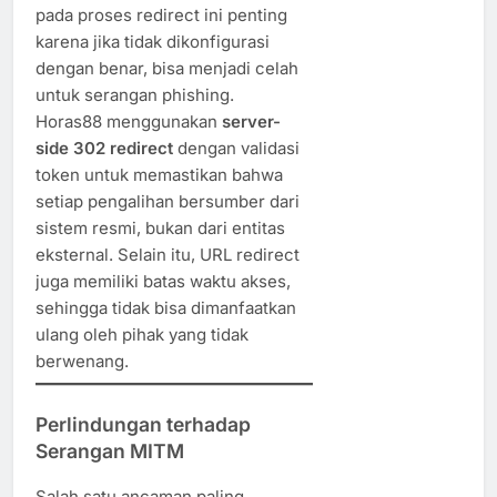
pada proses redirect ini penting
karena jika tidak dikonfigurasi
dengan benar, bisa menjadi celah
untuk serangan phishing.
Horas88 menggunakan
server-
side 302 redirect
dengan validasi
token untuk memastikan bahwa
setiap pengalihan bersumber dari
sistem resmi, bukan dari entitas
eksternal. Selain itu, URL redirect
juga memiliki batas waktu akses,
sehingga tidak bisa dimanfaatkan
ulang oleh pihak yang tidak
berwenang.
Perlindungan terhadap
Serangan MITM
Salah satu ancaman paling