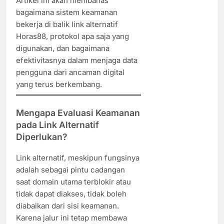
Artikel ini akan membahas
bagaimana sistem keamanan
bekerja di balik link alternatif
Horas88, protokol apa saja yang
digunakan, dan bagaimana
efektivitasnya dalam menjaga data
pengguna dari ancaman digital
yang terus berkembang.
Mengapa Evaluasi Keamanan
pada Link Alternatif
Diperlukan?
Link alternatif, meskipun fungsinya
adalah sebagai pintu cadangan
saat domain utama terblokir atau
tidak dapat diakses, tidak boleh
diabaikan dari sisi keamanan.
Karena jalur ini tetap membawa