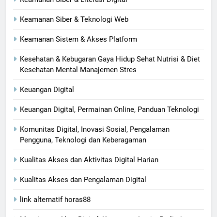
Keamanan Siber & Teknologi Web
Keamanan Sistem & Akses Platform
Kesehatan & Kebugaran Gaya Hidup Sehat Nutrisi & Diet
Kesehatan Mental Manajemen Stres
Keuangan Digital
Keuangan Digital, Permainan Online, Panduan Teknologi
Komunitas Digital, Inovasi Sosial, Pengalaman
Pengguna, Teknologi dan Keberagaman
Kualitas Akses dan Aktivitas Digital Harian
Kualitas Akses dan Pengalaman Digital
link alternatif horas88