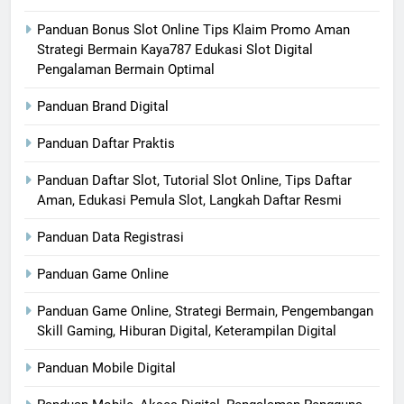
Panduan Bonus Slot Online Tips Klaim Promo Aman
Strategi Bermain Kaya787 Edukasi Slot Digital
Pengalaman Bermain Optimal
Panduan Brand Digital
Panduan Daftar Praktis
Panduan Daftar Slot, Tutorial Slot Online, Tips Daftar
Aman, Edukasi Pemula Slot, Langkah Daftar Resmi
Panduan Data Registrasi
Panduan Game Online
Panduan Game Online, Strategi Bermain, Pengembangan
Skill Gaming, Hiburan Digital, Keterampilan Digital
Panduan Mobile Digital