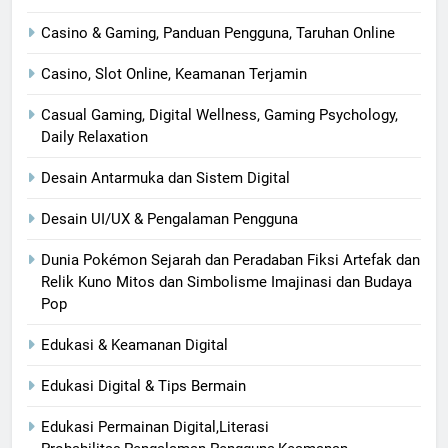
Casino & Gaming, Panduan Pengguna, Taruhan Online
Casino, Slot Online, Keamanan Terjamin
Casual Gaming, Digital Wellness, Gaming Psychology,
Daily Relaxation
Desain Antarmuka dan Sistem Digital
Desain UI/UX & Pengalaman Pengguna
Dunia Pokémon Sejarah dan Peradaban Fiksi Artefak dan
Relik Kuno Mitos dan Simbolisme Imajinasi dan Budaya
Pop
Edukasi & Keamanan Digital
Edukasi Digital & Tips Bermain
Edukasi Permainan Digital,Literasi