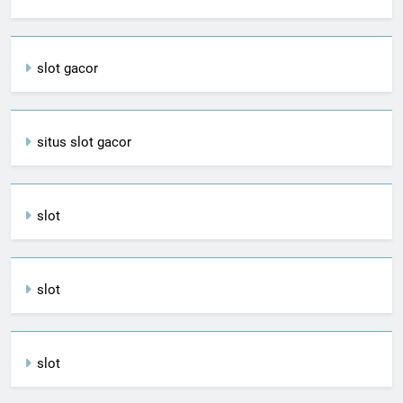
slot gacor
situs slot gacor
slot
slot
slot