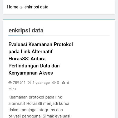
Home
enkripsi data
enkripsi data
Evaluasi Keamanan Protokol
pada Link Alternatif
Horas88: Antara
Perlindungan Data dan
Kenyamanan Akses
7ff9611
1 year ago
0
6
mins
Keamanan protokol pada link
alternatif Horas88 menjadi kunci
dalam menjaga integritas dan
privasi pengguna. Simak evaluasi