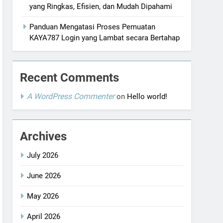
yang Ringkas, Efisien, dan Mudah Dipahami
Panduan Mengatasi Proses Pemuatan
KAYA787 Login yang Lambat secara Bertahap
Recent Comments
A WordPress Commenter
on
Hello world!
Archives
July 2026
June 2026
May 2026
April 2026