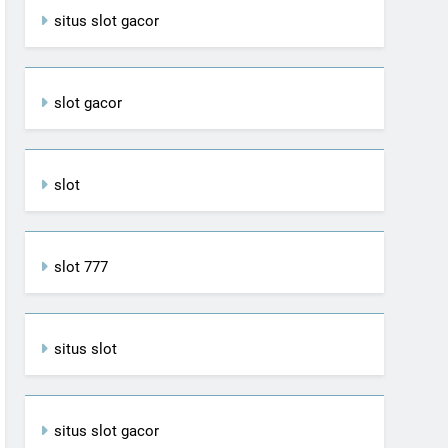
situs slot gacor
slot gacor
slot
slot 777
situs slot
situs slot gacor