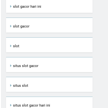
slot gacor hari ini
slot gacor
slot
situs slot gacor
situs slot
situs slot gacor hari ini