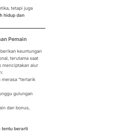
tika, tetapi juga
h hidup dan
man Pemain
mberikan keuntungan
onal, terutama saat
uk menciptakan alur
n:
merasa “tertarik
nunggu gulungan
ain dan bonus,
tentu berarti