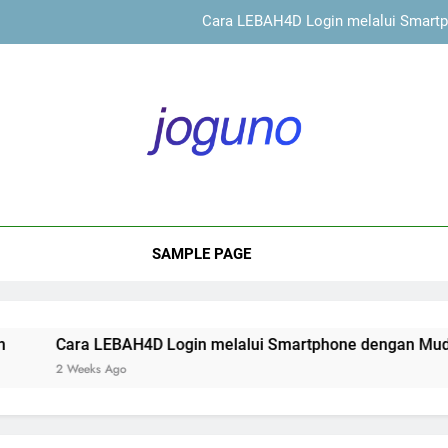
Cara LEBAH4D Login melalui Smartp
Login KAYA787 dengan Si
KAYA787 Login dengan Proses Autentikasi yang
Tips Memeriksa Data Sebelum Melakukan EDWINSLO
guno
Cara LEBAH4D Login melalui Smartp
nspirasi Fitness Dan Kesehatan Dari Joguno. Untuk Hidup Seha
Login KAYA787 dengan Si
SAMPLE PAGE
KAYA787 Login dengan Proses Autentikasi yang
 LEBAH4D Login melalui Smartphone dengan Mudah dan Lebi
ks Ago