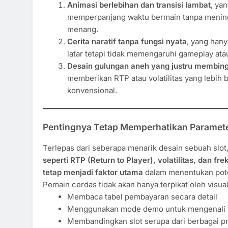
Animasi berlebihan dan transisi lambat
, ya
memperpanjang waktu bermain tanpa menin
menang.
Cerita naratif tanpa fungsi nyata
, yang hany
latar tetapi tidak memengaruhi gameplay atau 
Desain gulungan aneh yang justru membin
memberikan RTP atau volatilitas yang lebih ba
konvensional.
Pentingnya Tetap Memperhatikan Paramete
Terlepas dari seberapa menarik desain sebuah slot
seperti RTP (Return to Player), volatilitas, dan fre
tetap menjadi faktor utama
dalam menentukan pot
Pemain cerdas tidak akan hanya terpikat oleh visual,
Membaca tabel pembayaran secara detail
Menggunakan mode demo untuk mengenali f
Membandingkan slot serupa dari berbagai pr