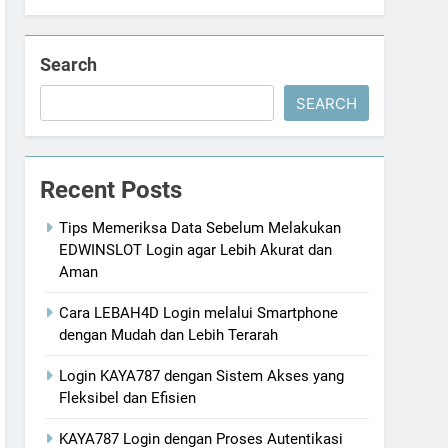
Search
SEARCH
Recent Posts
Tips Memeriksa Data Sebelum Melakukan
EDWINSLOT Login agar Lebih Akurat dan
Aman
Cara LEBAH4D Login melalui Smartphone
dengan Mudah dan Lebih Terarah
Login KAYA787 dengan Sistem Akses yang
Fleksibel dan Efisien
KAYA787 Login dengan Proses Autentikasi