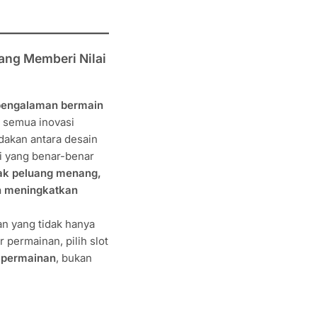
ang Memberi Nilai
pengalaman bermain
ak semua inovasi
akan antara desain
i yang benar-benar
ak peluang menang,
n meningkatkan
an yang tidak hanya
 permainan, pilih slot
i permainan
, bukan