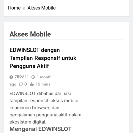
Home
Akses Mobile
Akses Mobile
EDWINSLOT dengan
Tampilan Responsif untuk
Pengguna Aktif
7ff9611
1 month
ago
0
16 mins
EDWINSLOT dibahas dari sisi
tampilan responsif, akses mobile,
keamanan browser, dan
pengalaman pengguna aktif dalam
ekosistem digital.
Mengenal EDWINSLOT