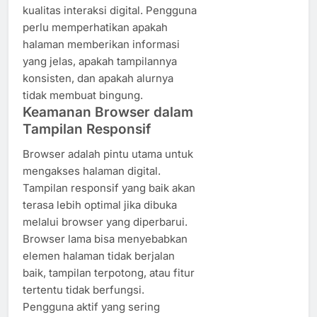
kualitas interaksi digital. Pengguna
perlu memperhatikan apakah
halaman memberikan informasi
yang jelas, apakah tampilannya
konsisten, dan apakah alurnya
tidak membuat bingung.
Keamanan Browser dalam
Tampilan Responsif
Browser adalah pintu utama untuk
mengakses halaman digital.
Tampilan responsif yang baik akan
terasa lebih optimal jika dibuka
melalui browser yang diperbarui.
Browser lama bisa menyebabkan
elemen halaman tidak berjalan
baik, tampilan terpotong, atau fitur
tertentu tidak berfungsi.
Pengguna aktif yang sering