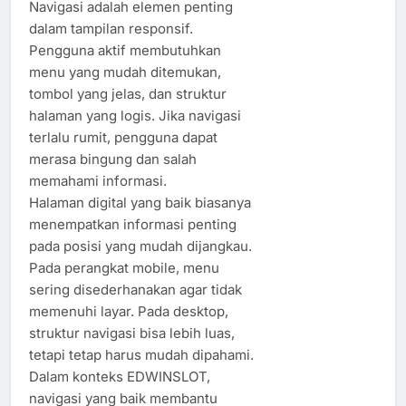
Navigasi adalah elemen penting
dalam tampilan responsif.
Pengguna aktif membutuhkan
menu yang mudah ditemukan,
tombol yang jelas, dan struktur
halaman yang logis. Jika navigasi
terlalu rumit, pengguna dapat
merasa bingung dan salah
memahami informasi.
Halaman digital yang baik biasanya
menempatkan informasi penting
pada posisi yang mudah dijangkau.
Pada perangkat mobile, menu
sering disederhanakan agar tidak
memenuhi layar. Pada desktop,
struktur navigasi bisa lebih luas,
tetapi tetap harus mudah dipahami.
Dalam konteks EDWINSLOT,
navigasi yang baik membantu