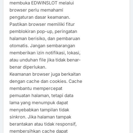
membuka EDWINSLOT melalui
browser perlu memahami
pengaturan dasar keamanan.
Pastikan browser memiliki fitur
pemblokiran pop-up, peringatan
halaman berisiko, dan pembaruan
otomatis. Jangan sembarangan
memberikan izin notifikasi, lokasi,
atau unduhan file jika tidak benar-
benar diperlukan.
Keamanan browser juga berkaitan
dengan cache dan cookies. Cache
membantu mempercepat
pemuatan halaman, tetapi data
lama yang menumpuk dapat
menyebabkan tampilan tidak
sinkron. Jika halaman tampak
berantakan atau tidak responsif,
membersihkan cache dapat