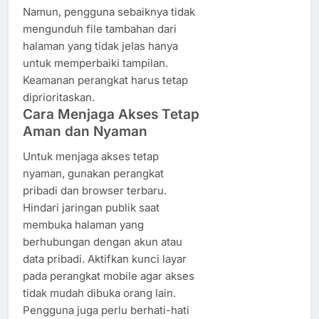
Namun, pengguna sebaiknya tidak
mengunduh file tambahan dari
halaman yang tidak jelas hanya
untuk memperbaiki tampilan.
Keamanan perangkat harus tetap
diprioritaskan.
Cara Menjaga Akses Tetap
Aman dan Nyaman
Untuk menjaga akses tetap
nyaman, gunakan perangkat
pribadi dan browser terbaru.
Hindari jaringan publik saat
membuka halaman yang
berhubungan dengan akun atau
data pribadi. Aktifkan kunci layar
pada perangkat mobile agar akses
tidak mudah dibuka orang lain.
Pengguna juga perlu berhati-hati