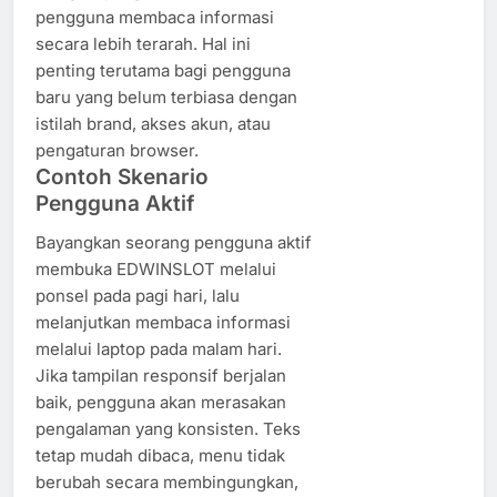
pengguna membaca informasi
secara lebih terarah. Hal ini
penting terutama bagi pengguna
baru yang belum terbiasa dengan
istilah brand, akses akun, atau
pengaturan browser.
Contoh Skenario
Pengguna Aktif
Bayangkan seorang pengguna aktif
membuka EDWINSLOT melalui
ponsel pada pagi hari, lalu
melanjutkan membaca informasi
melalui laptop pada malam hari.
Jika tampilan responsif berjalan
baik, pengguna akan merasakan
pengalaman yang konsisten. Teks
tetap mudah dibaca, menu tidak
berubah secara membingungkan,