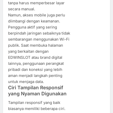
tanpa harus memperbesar layar
secara manual.
Namun, akses mobile juga perlu
diimbangi dengan keamanan.
Pengguna aktif yang sering
berpindah jaringan sebaiknya tidak
sembarangan menggunakan Wi-Fi
publik. Saat membuka halaman
yang berkaitan dengan
EDWINSLOT atau brand digital
lainnya, penggunaan perangkat
pribadi dan koneksi yang lebih
aman menjadi langkah penting
untuk menjaga data.
Ciri Tampilan Responsif
yang Nyaman Digunakan
Tampilan responsif yang baik
biasanya memiliki beberapa ciri.