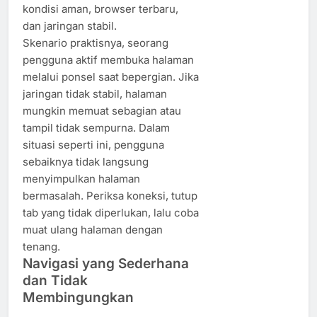
kondisi aman, browser terbaru,
dan jaringan stabil.
Skenario praktisnya, seorang
pengguna aktif membuka halaman
melalui ponsel saat bepergian. Jika
jaringan tidak stabil, halaman
mungkin memuat sebagian atau
tampil tidak sempurna. Dalam
situasi seperti ini, pengguna
sebaiknya tidak langsung
menyimpulkan halaman
bermasalah. Periksa koneksi, tutup
tab yang tidak diperlukan, lalu coba
muat ulang halaman dengan
tenang.
Navigasi yang Sederhana
dan Tidak
Membingungkan