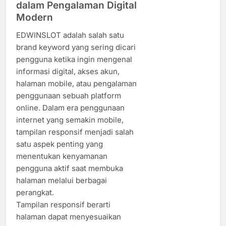
dalam Pengalaman Digital
Modern
EDWINSLOT adalah salah satu
brand keyword yang sering dicari
pengguna ketika ingin mengenal
informasi digital, akses akun,
halaman mobile, atau pengalaman
penggunaan sebuah platform
online. Dalam era penggunaan
internet yang semakin mobile,
tampilan responsif menjadi salah
satu aspek penting yang
menentukan kenyamanan
pengguna aktif saat membuka
halaman melalui berbagai
perangkat.
Tampilan responsif berarti
halaman dapat menyesuaikan