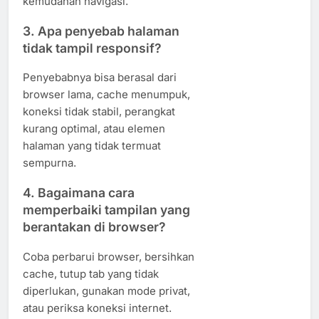
kemudahan navigasi.
3. Apa penyebab halaman
tidak tampil responsif?
Penyebabnya bisa berasal dari
browser lama, cache menumpuk,
koneksi tidak stabil, perangkat
kurang optimal, atau elemen
halaman yang tidak termuat
sempurna.
4. Bagaimana cara
memperbaiki tampilan yang
berantakan di browser?
Coba perbarui browser, bersihkan
cache, tutup tab yang tidak
diperlukan, gunakan mode privat,
atau periksa koneksi internet.