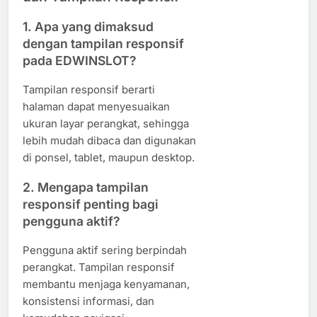
1. Apa yang dimaksud
dengan tampilan responsif
pada EDWINSLOT?
Tampilan responsif berarti
halaman dapat menyesuaikan
ukuran layar perangkat, sehingga
lebih mudah dibaca dan digunakan
di ponsel, tablet, maupun desktop.
2. Mengapa tampilan
responsif penting bagi
pengguna aktif?
Pengguna aktif sering berpindah
perangkat. Tampilan responsif
membantu menjaga kenyamanan,
konsistensi informasi, dan