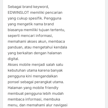
Sebagai brand keyword,
EDWINSLOT memiliki pencarian
yang cukup spesifik. Pengguna
yang mengetik nama brand
biasanya memiliki tujuan tertentu,
seperti mencari informasi,
memahami akses akun, membaca
panduan, atau mengetahui kendala
yang berkaitan dengan halaman
digital.
Akses mobile menjadi salah satu
kebutuhan utama karena banyak
pengguna kini mengandalkan
ponsel sebagai perangkat utama.
Halaman yang mobile friendly
membuat pengguna lebih mudah
membaca informasi, membuka
menu, dan memahami alur navigasi