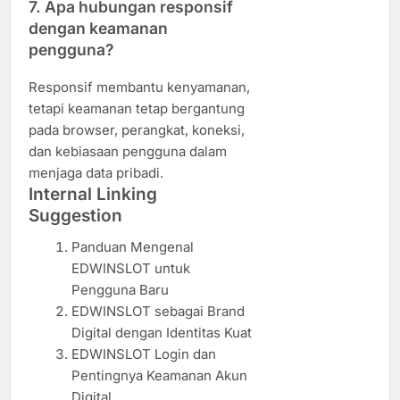
7. Apa hubungan responsif
dengan keamanan
pengguna?
Responsif membantu kenyamanan,
tetapi keamanan tetap bergantung
pada browser, perangkat, koneksi,
dan kebiasaan pengguna dalam
menjaga data pribadi.
Internal Linking
Suggestion
Panduan Mengenal
EDWINSLOT untuk
Pengguna Baru
EDWINSLOT sebagai Brand
Digital dengan Identitas Kuat
EDWINSLOT Login dan
Pentingnya Keamanan Akun
Digital