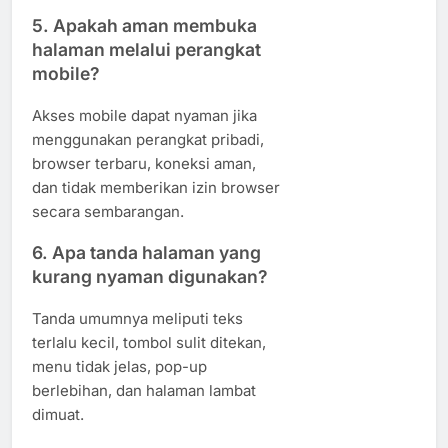
5. Apakah aman membuka
halaman melalui perangkat
mobile?
Akses mobile dapat nyaman jika
menggunakan perangkat pribadi,
browser terbaru, koneksi aman,
dan tidak memberikan izin browser
secara sembarangan.
6. Apa tanda halaman yang
kurang nyaman digunakan?
Tanda umumnya meliputi teks
terlalu kecil, tombol sulit ditekan,
menu tidak jelas, pop-up
berlebihan, dan halaman lambat
dimuat.