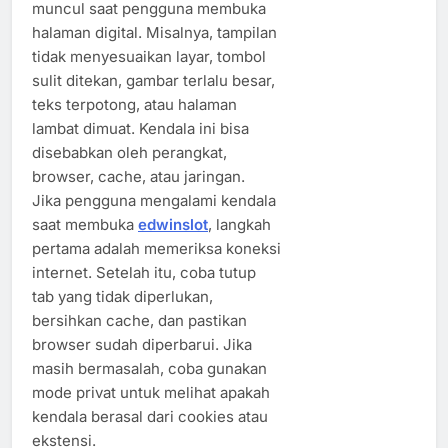
muncul saat pengguna membuka
halaman digital. Misalnya, tampilan
tidak menyesuaikan layar, tombol
sulit ditekan, gambar terlalu besar,
teks terpotong, atau halaman
lambat dimuat. Kendala ini bisa
disebabkan oleh perangkat,
browser, cache, atau jaringan.
Jika pengguna mengalami kendala
saat membuka
edwinslot
, langkah
pertama adalah memeriksa koneksi
internet. Setelah itu, coba tutup
tab yang tidak diperlukan,
bersihkan cache, dan pastikan
browser sudah diperbarui. Jika
masih bermasalah, coba gunakan
mode privat untuk melihat apakah
kendala berasal dari cookies atau
ekstensi.