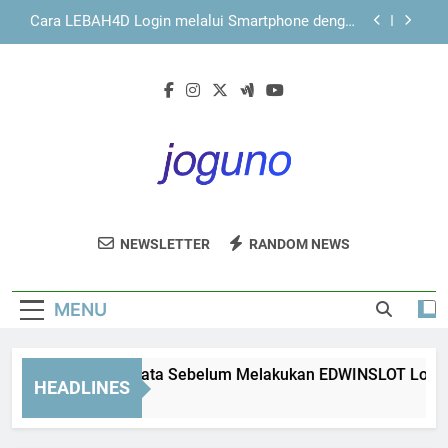
Skip
Login KAYA787 dengan Sistem Akses yang
to
Fleksibel dan Efisien
content
KAYA787 Login dengan Proses Autentikasi yang
Ringkas, Efisien, dan Mudah Dipahami
Tips Memeriksa Data Sebelum Melakukan
EDWINSLOT Login agar Lebih Akurat dan Aman
Cara LEBAH4D Login melalui Smartphone dengan
Mudah dan Lebih Terarah
Login KAYA787 dengan Sistem Akses yang
Fleksibel dan Efisien
Joguno
Dapatkan Inspirasi Fitness Dan Kesehatan
KAYA787 Login dengan Proses Autentikasi yang
NEWSLETTER
RANDOM NEWS
Ringkas, Efisien, dan Mudah Dipahami
Dari Joguno. Untuk Hidup Sehat Dan Aktif.
MENU
ps Memeriksa Data Sebelum Melakukan EDWINSLOT Login aga
HEADLINES
Weeks Ago