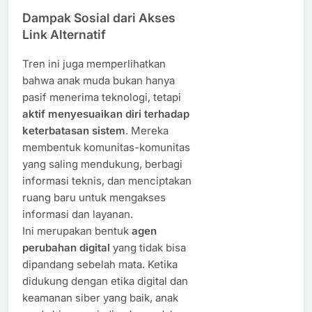
Dampak Sosial dari Akses
Link Alternatif
Tren ini juga memperlihatkan
bahwa anak muda bukan hanya
pasif menerima teknologi, tetapi
aktif menyesuaikan diri terhadap
keterbatasan sistem
. Mereka
membentuk komunitas-komunitas
yang saling mendukung, berbagi
informasi teknis, dan menciptakan
ruang baru untuk mengakses
informasi dan layanan.
Ini merupakan bentuk
agen
perubahan digital
yang tidak bisa
dipandang sebelah mata. Ketika
didukung dengan etika digital dan
keamanan siber yang baik, anak