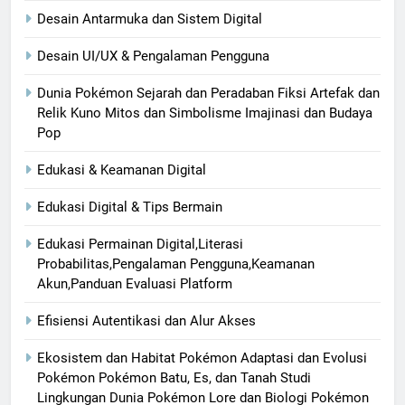
Desain Antarmuka dan Sistem Digital
Desain UI/UX & Pengalaman Pengguna
Dunia Pokémon Sejarah dan Peradaban Fiksi Artefak dan
Relik Kuno Mitos dan Simbolisme Imajinasi dan Budaya
Pop
Edukasi & Keamanan Digital
Edukasi Digital & Tips Bermain
Edukasi Permainan Digital,Literasi
Probabilitas,Pengalaman Pengguna,Keamanan
Akun,Panduan Evaluasi Platform
Efisiensi Autentikasi dan Alur Akses
Ekosistem dan Habitat Pokémon Adaptasi dan Evolusi
Pokémon Pokémon Batu, Es, dan Tanah Studi
Lingkungan Dunia Pokémon Lore dan Biologi Pokémon