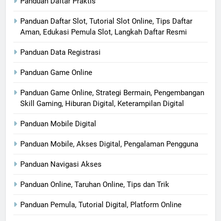
Panduan Daftar Praktis
Panduan Daftar Slot, Tutorial Slot Online, Tips Daftar
Aman, Edukasi Pemula Slot, Langkah Daftar Resmi
Panduan Data Registrasi
Panduan Game Online
Panduan Game Online, Strategi Bermain, Pengembangan
Skill Gaming, Hiburan Digital, Keterampilan Digital
Panduan Mobile Digital
Panduan Mobile, Akses Digital, Pengalaman Pengguna
Panduan Navigasi Akses
Panduan Online, Taruhan Online, Tips dan Trik
Panduan Pemula, Tutorial Digital, Platform Online