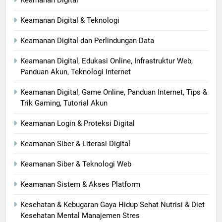
Keamanan Digital & Teknologi
Keamanan Digital dan Perlindungan Data
Keamanan Digital, Edukasi Online, Infrastruktur Web,
Panduan Akun, Teknologi Internet
Keamanan Digital, Game Online, Panduan Internet, Tips &
Trik Gaming, Tutorial Akun
Keamanan Login & Proteksi Digital
Keamanan Siber & Literasi Digital
Keamanan Siber & Teknologi Web
Keamanan Sistem & Akses Platform
Kesehatan & Kebugaran Gaya Hidup Sehat Nutrisi & Diet
Kesehatan Mental Manajemen Stres