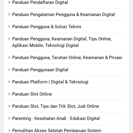
Panduan Pendaftaran Digital
Panduan Pengalaman Pengguna & Keamanan Digital
Panduan Pengguna & Solusi Teknis
Panduan Pengguna, Keamanan Digital, Tips Online,
Aplikasi Mobile, Teknologi Digital
Panduan Pengguna, Taruhan Online, Keamanan & Privasi
Panduan Penggunaan Digital
Panduan Platform | Digital & Teknologi
Panduan Slot Online
Panduan Slot, Tips dan Trik Slot, Judi Online
Parenting · Kesehatan Anak · Edukasi Digital
Pemulihan Akses Setelah Pembaruan Sistem