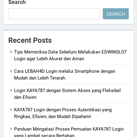
Search
SEARCH
Recent Posts
Tips Memeriksa Data Sebelum Melakukan EDWINSLOT
Login agar Lebih Akurat dan Aman
Cara LEBAH4D Login melalui Smartphone dengan
Mudah dan Lebih Terarah
Login KAYA787 dengan Sistem Akses yang Fleksibel
dan Efisien
KAYA787 Login dengan Proses Autentikasi yang
Ringkas, Efisien, dan Mudah Dipahami
Panduan Mengatasi Proses Pemuatan KAYA787 Login
yang Lambat secara Bertahap