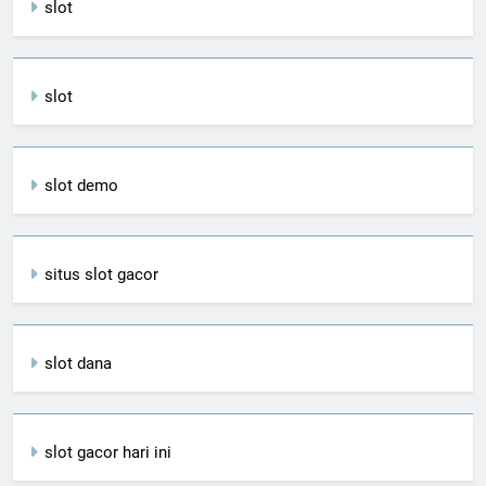
slot
slot
slot demo
situs slot gacor
slot dana
slot gacor hari ini