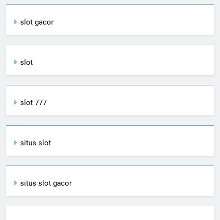
slot gacor
slot
slot 777
situs slot
situs slot gacor