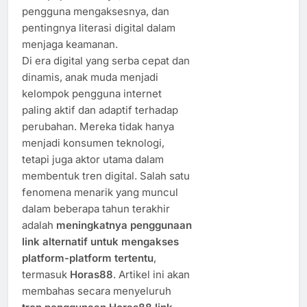
pengguna mengaksesnya, dan
pentingnya literasi digital dalam
menjaga keamanan.
Di era digital yang serba cepat dan
dinamis, anak muda menjadi
kelompok pengguna internet
paling aktif dan adaptif terhadap
perubahan. Mereka tidak hanya
menjadi konsumen teknologi,
tetapi juga aktor utama dalam
membentuk tren digital. Salah satu
fenomena menarik yang muncul
dalam beberapa tahun terakhir
adalah
meningkatnya penggunaan
link alternatif untuk mengakses
platform-platform tertentu
,
termasuk
Horas88
. Artikel ini akan
membahas secara menyeluruh