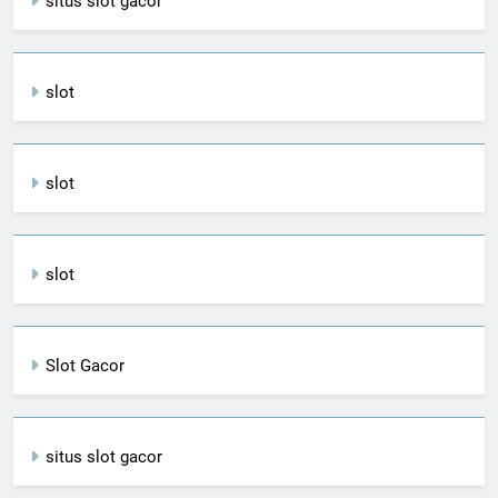
situs slot gacor
slot
slot
slot
Slot Gacor
situs slot gacor