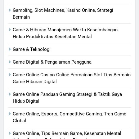
Gambling, Slot Machines, Kasino Online, Strategi
Bermain
Game & Hiburan Manajemen Waktu Keseimbangan
Hidup Produktivitas Kesehatan Mental
Game & Teknologi
Game Digital & Pengalaman Pengguna
Game Online Casino Online Permainan Slot Tips Bermain
Game Hiburan Digital
Game Online Panduan Gaming Strategi & Taktik Gaya
Hidup Digital
Game Online, Esports, Competitive Gaming, Tren Game
Global
Game Online, Tips Bermain Game, Kesehatan Mental