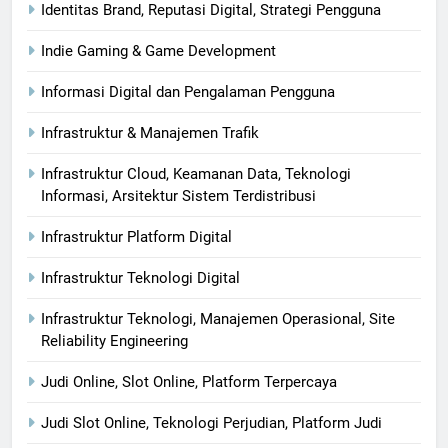
Identitas Brand, Reputasi Digital, Strategi Pengguna
Indie Gaming & Game Development
Informasi Digital dan Pengalaman Pengguna
Infrastruktur & Manajemen Trafik
Infrastruktur Cloud, Keamanan Data, Teknologi
Informasi, Arsitektur Sistem Terdistribusi
Infrastruktur Platform Digital
Infrastruktur Teknologi Digital
Infrastruktur Teknologi, Manajemen Operasional, Site
Reliability Engineering
Judi Online, Slot Online, Platform Terpercaya
Judi Slot Online, Teknologi Perjudian, Platform Judi