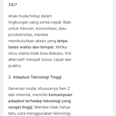
24/7
Anak muda hidup dalam
lingkungan yang serba cepat. Baik
untuk hiburan, komunikasi, atau
produktivitas, mereka
membutuhkan akses yang
tanpa
batas waktu dan tempat
. Ketika
situs utama tidak bisa diakses, link
alternatif menjadi solusi cepat dan
praktis.
2.
Adaptasi Teknologi Tinggi
Generasi muda, khususnya Gen Z
dan milenial, memiliki
kemampuan
adaptasi terhadap teknologi yang
sangat tinggi
. Mereka tidak hanya
tahu cara menggunakan teknologi,