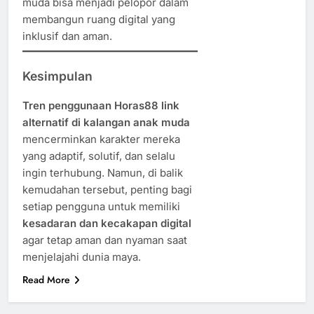
muda bisa menjadi pelopor dalam
membangun ruang digital yang
inklusif dan aman.
Kesimpulan
Tren penggunaan Horas88 link
alternatif di kalangan anak muda
mencerminkan karakter mereka
yang adaptif, solutif, dan selalu
ingin terhubung. Namun, di balik
kemudahan tersebut, penting bagi
setiap pengguna untuk memiliki
kesadaran dan kecakapan digital
agar tetap aman dan nyaman saat
menjelajahi dunia maya.
Read More