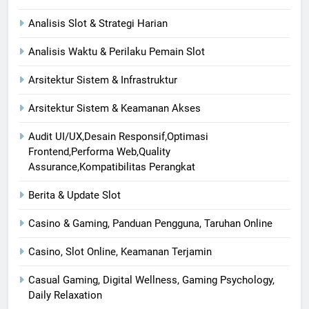
Analisis Slot & Strategi Harian
Analisis Waktu & Perilaku Pemain Slot
Arsitektur Sistem & Infrastruktur
Arsitektur Sistem & Keamanan Akses
Audit UI/UX,Desain Responsif,Optimasi
Frontend,Performa Web,Quality
Assurance,Kompatibilitas Perangkat
Berita & Update Slot
Casino & Gaming, Panduan Pengguna, Taruhan Online
Casino, Slot Online, Keamanan Terjamin
Casual Gaming, Digital Wellness, Gaming Psychology,
Daily Relaxation