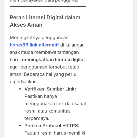
Peran Literasi Digital dalam
Akses Aman
Meningkatnya penggunaan
horas88 link alternatif
di kalangan
anak muda membawa tantangan
baru:
meningkatkan literasi digital
agar penggunaan tersebut tetap
aman. Beberapa hal yang perlu
diperhatikan:
Verifikasi Sumber Link:
Pastikan hanya
menggunakan link dari kanal
resmi atau komunitas
terpercaya.
Periksa Protokol HTTPS:
Tautan resmi harus memiliki