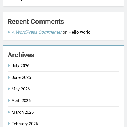
Recent Comments
A WordPress Commenter
on
Hello world!
Archives
July 2026
June 2026
May 2026
April 2026
March 2026
February 2026