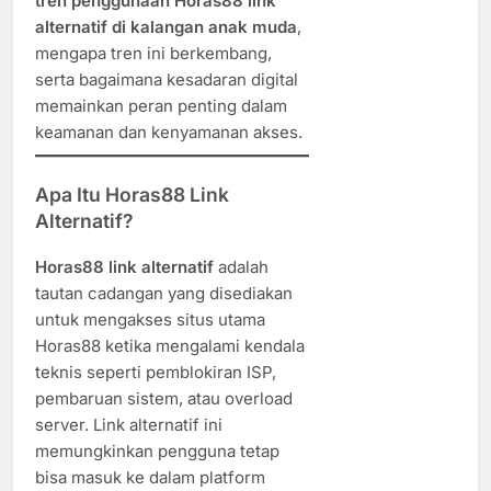
tren penggunaan Horas88 link
alternatif di kalangan anak muda
,
mengapa tren ini berkembang,
serta bagaimana kesadaran digital
memainkan peran penting dalam
keamanan dan kenyamanan akses.
Apa Itu Horas88 Link
Alternatif?
Horas88 link alternatif
adalah
tautan cadangan yang disediakan
untuk mengakses situs utama
Horas88 ketika mengalami kendala
teknis seperti pemblokiran ISP,
pembaruan sistem, atau overload
server. Link alternatif ini
memungkinkan pengguna tetap
bisa masuk ke dalam platform