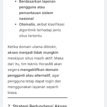
Berdasarkan laporan
pengguna atau
pemantauan sistem
nasional
Otomatis
, akibat klasifikasi
algoritmik terhadap jenis
situs tertentu
Ketika domain utama diblokir,
akses menjadi tidak mungkin
meskipun situs masih aktif. Maka
dari itu, tim teknis Horas88 akan
segera
mengaktifkan domain
pengganti atau alternatif
, agar
pengguna tetap dapat login dan
menggunakan layanan seperti
biasa.
2.
Strategi Redundansi Akses