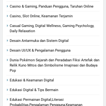
Casino & Gaming, Panduan Pengguna, Taruhan Online
Casino, Slot Online, Keamanan Terjamin
Casual Gaming, Digital Wellness, Gaming Psychology,
Daily Relaxation
Desain Antarmuka dan Sistem Digital
Desain UI/UX & Pengalaman Pengguna
Dunia Pokémon Sejarah dan Peradaban Fiksi Artefak dan
Relik Kuno Mitos dan Simbolisme Imajinasi dan Budaya
Pop
Edukasi & Keamanan Digital
Edukasi Digital & Tips Bermain
Edukasi Permainan Digital,Literasi
Probabilitas,Pengalaman Pengguna,Keamanan