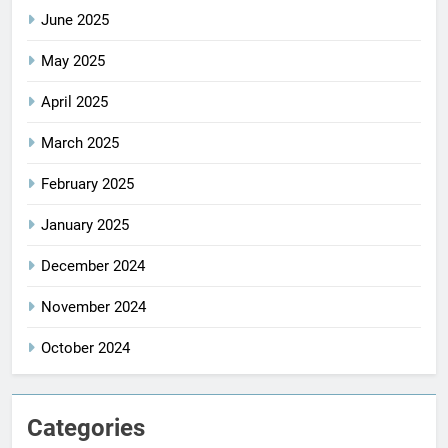
June 2025
May 2025
April 2025
March 2025
February 2025
January 2025
December 2024
November 2024
October 2024
Categories