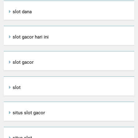
slot dana
slot gacor hari ini
slot gacor
slot
situs slot gacor