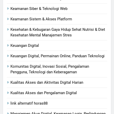
Keamanan Siber & Teknologi Web
Keamanan Sistem & Akses Platform
Kesehatan & Kebugaran Gaya Hidup Sehat Nutrisi & Diet
Kesehatan Mental Manajemen Stres
Keuangan Digital
Keuangan Digital, Permainan Online, Panduan Teknologi
Komunitas Digital, Inovasi Sosial, Pengalaman
Pengguna, Teknologi dan Keberagaman
Kualitas Akses dan Aktivitas Digital Harian
Kualitas Akses dan Pengalaman Digital
link alternatif horas88
Manajemen Akun Digital, Keamanan Login, Perlindungan