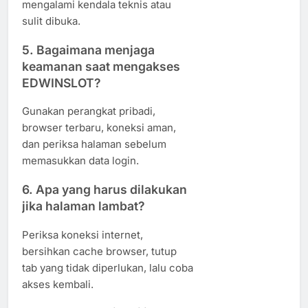
mengalami kendala teknis atau
sulit dibuka.
5. Bagaimana menjaga
keamanan saat mengakses
EDWINSLOT?
Gunakan perangkat pribadi,
browser terbaru, koneksi aman,
dan periksa halaman sebelum
memasukkan data login.
6. Apa yang harus dilakukan
jika halaman lambat?
Periksa koneksi internet,
bersihkan cache browser, tutup
tab yang tidak diperlukan, lalu coba
akses kembali.