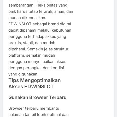
sembarangan. Fleksibilitas yang
baik harus tetap terarah, aman, dan
mudah dikendalikan.
EDWINSLOT sebagai brand digital
dapat dipahami melalui kebutuhan
pengguna terhadap akses yang
praktis, stabil, dan mudah
dipahami. Semakin jelas struktur
platform, semakin mudah
pengguna menyesuaikan akses
dengan perangkat dan kondisi
yang digunakan.
Tips Mengoptimalkan
Akses EDWINSLOT
Gunakan Browser Terbaru
Browser terbaru membantu
halaman tampil lebih optimal dan