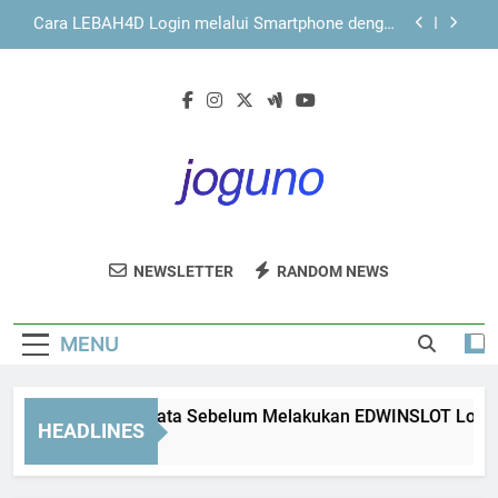
Skip
Login KAYA787 dengan Sistem Akses yang
to
Fleksibel dan Efisien
content
KAYA787 Login dengan Proses Autentikasi yang
Ringkas, Efisien, dan Mudah Dipahami
Tips Memeriksa Data Sebelum Melakukan
EDWINSLOT Login agar Lebih Akurat dan Aman
Cara LEBAH4D Login melalui Smartphone dengan
Mudah dan Lebih Terarah
Login KAYA787 dengan Sistem Akses yang
Fleksibel dan Efisien
Joguno
Dapatkan Inspirasi Fitness Dan Kesehatan
KAYA787 Login dengan Proses Autentikasi yang
NEWSLETTER
RANDOM NEWS
Ringkas, Efisien, dan Mudah Dipahami
Dari Joguno. Untuk Hidup Sehat Dan Aktif.
MENU
ps Memeriksa Data Sebelum Melakukan EDWINSLOT Login aga
HEADLINES
Weeks Ago