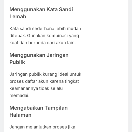
Menggunakan Kata Sandi
Lemah
Kata sandi sederhana lebih mudah
ditebak. Gunakan kombinasi yang
kuat dan berbeda dari akun lain.
Menggunakan Jaringan
Publik
Jaringan publik kurang ideal untuk
proses daftar akun karena tingkat
keamanannya tidak selalu
memadai.
Mengabaikan Tampilan
Halaman
Jangan melanjutkan proses jika