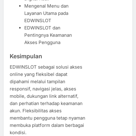
Mengenal Menu dan
Layanan Utama pada
EDWINSLOT
EDWINSLOT dan
Pentingnya Keamanan
Akses Pengguna
Kesimpulan
EDWINSLOT sebagai solusi akses
online yang fleksibel dapat
dipahami melalui tampilan
responsif, navigasi jelas, akses
mobile, dukungan link alternatif,
dan perhatian terhadap keamanan
akun. Fleksibilitas akses
membantu pengguna tetap nyaman
membuka platform dalam berbagai
kondisi.