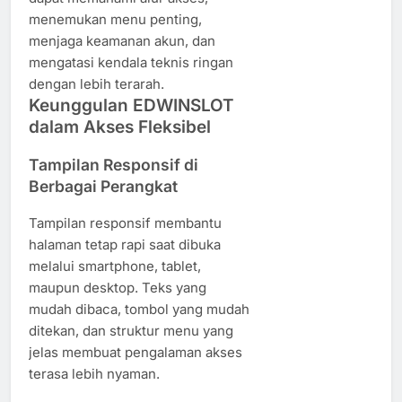
menemukan menu penting,
menjaga keamanan akun, dan
mengatasi kendala teknis ringan
dengan lebih terarah.
Keunggulan EDWINSLOT
dalam Akses Fleksibel
Tampilan Responsif di
Berbagai Perangkat
Tampilan responsif membantu
halaman tetap rapi saat dibuka
melalui smartphone, tablet,
maupun desktop. Teks yang
mudah dibaca, tombol yang mudah
ditekan, dan struktur menu yang
jelas membuat pengalaman akses
terasa lebih nyaman.