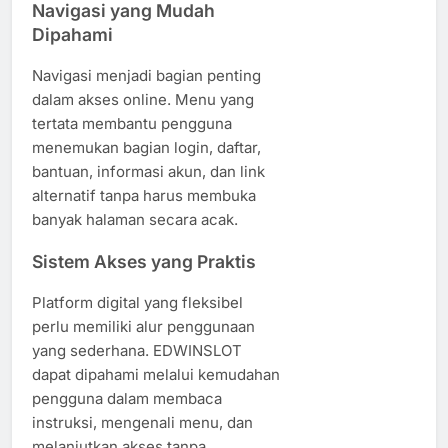
Navigasi yang Mudah
Dipahami
Navigasi menjadi bagian penting
dalam akses online. Menu yang
tertata membantu pengguna
menemukan bagian login, daftar,
bantuan, informasi akun, dan link
alternatif tanpa harus membuka
banyak halaman secara acak.
Sistem Akses yang Praktis
Platform digital yang fleksibel
perlu memiliki alur penggunaan
yang sederhana. EDWINSLOT
dapat dipahami melalui kemudahan
pengguna dalam membaca
instruksi, mengenali menu, dan
melanjutkan akses tanpa