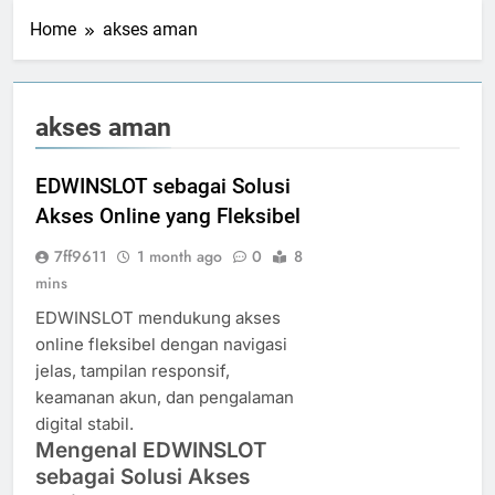
Home
akses aman
akses aman
EDWINSLOT sebagai Solusi
Akses Online yang Fleksibel
7ff9611
1 month ago
0
8
mins
EDWINSLOT mendukung akses
online fleksibel dengan navigasi
jelas, tampilan responsif,
keamanan akun, dan pengalaman
digital stabil.
Mengenal EDWINSLOT
sebagai Solusi Akses