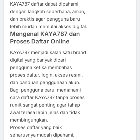
KAYA787 daftar dapat dipahami
dengan langkah sederhana, aman,
dan praktis agar pengguna baru
lebih mudah memulai akses digital.
Mengenal KAYA787 dan
Proses Daftar Online
KAYA787 menjadi salah satu brand
digital yang banyak dicari
pengguna ketika membahas
proses daftar, login, akses resmi,
dan panduan penggunaan akun.
Bagi pengguna baru, memahami
cara daftar KAYA787 tanpa proses
rumit sangat penting agar tahap
awal terasa lebih jelas dan tidak
membingungkan.
Proses daftar yang baik
seharusnya mudah dipahami,