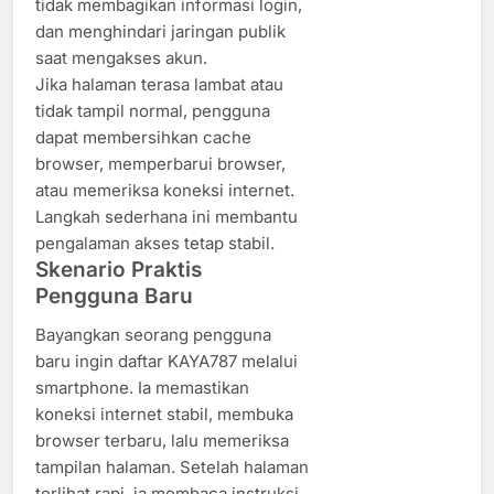
tidak membagikan informasi login,
dan menghindari jaringan publik
saat mengakses akun.
Jika halaman terasa lambat atau
tidak tampil normal, pengguna
dapat membersihkan cache
browser, memperbarui browser,
atau memeriksa koneksi internet.
Langkah sederhana ini membantu
pengalaman akses tetap stabil.
Skenario Praktis
Pengguna Baru
Bayangkan seorang pengguna
baru ingin daftar KAYA787 melalui
smartphone. Ia memastikan
koneksi internet stabil, membuka
browser terbaru, lalu memeriksa
tampilan halaman. Setelah halaman
terlihat rapi, ia membaca instruksi