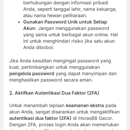
berhubungan dengan informasi pribadi
Anda, seperti tanggal lahir, nama keluarga,
atau nama hewan peliharaan.
Gunakan Password Unik untuk Setiap
Akun
: Jangan menggunakan password
yang sama untuk berbagai akun online. Hal
ini untuk menghindari risiko jika satu akun
Anda dibobol.
Jika Anda kesulitan mengingat password yang
kuat, pertimbangkan untuk menggunakan
pengelola password
yang dapat menyimpan dan
menghasilkan password secara aman.
2.
Aktifkan Autentikasi Dua Faktor (2FA)
Untuk menambah lapisan
keamanan ekstra
pada
akun Anda, sangat disarankan untuk mengaktifkan
autentikasi dua faktor (2FA)
di Horas88 Gacor.
Dengan 2FA, proses login Anda akan memerlukan