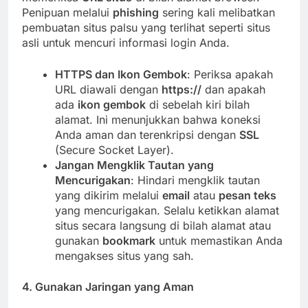
Penipuan melalui
phishing
sering kali melibatkan
pembuatan situs palsu yang terlihat seperti situs
asli untuk mencuri informasi login Anda.
HTTPS dan Ikon Gembok
: Periksa apakah
URL diawali dengan
https://
dan apakah
ada
ikon gembok
di sebelah kiri bilah
alamat. Ini menunjukkan bahwa koneksi
Anda aman dan terenkripsi dengan
SSL
(Secure Socket Layer).
Jangan Mengklik Tautan yang
Mencurigakan
: Hindari mengklik tautan
yang dikirim melalui
email
atau
pesan teks
yang mencurigakan. Selalu ketikkan alamat
situs secara langsung di bilah alamat atau
gunakan
bookmark
untuk memastikan Anda
mengakses situs yang sah.
4.
Gunakan Jaringan yang Aman