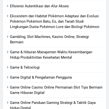
Efisiensi Autentikasi dan Alur Akses
Ekosistem dan Habitat Pokémon Adaptasi dan Evolusi
Pokémon Pokémon Batu, Es, dan Tanah Studi
Lingkungan Dunia Pokémon Lore dan Biologi Pokémon
Gambling, Slot Machines, Kasino Online, Strategi
Bermain
Game & Hiburan Manajemen Waktu Keseimbangan
Hidup Produktivitas Kesehatan Mental
Game & Teknologi
Game Digital & Pengalaman Pengguna
Game Online Casino Online Permainan Slot Tips Bermain
Game Hiburan Digital
Game Online Panduan Gaming Strategi & Taktik Gaya
Hidup Digital