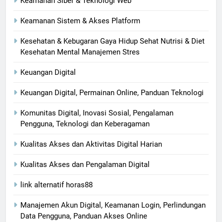
Keamanan Siber & Teknologi Web
Keamanan Sistem & Akses Platform
Kesehatan & Kebugaran Gaya Hidup Sehat Nutrisi & Diet
Kesehatan Mental Manajemen Stres
Keuangan Digital
Keuangan Digital, Permainan Online, Panduan Teknologi
Komunitas Digital, Inovasi Sosial, Pengalaman
Pengguna, Teknologi dan Keberagaman
Kualitas Akses dan Aktivitas Digital Harian
Kualitas Akses dan Pengalaman Digital
link alternatif horas88
Manajemen Akun Digital, Keamanan Login, Perlindungan
Data Pengguna, Panduan Akses Online