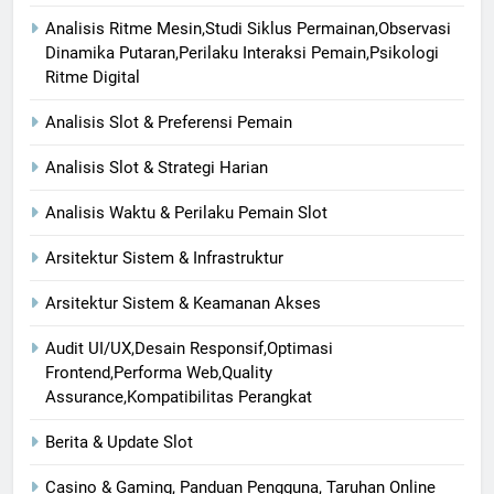
Analisis Ritme Mesin,Studi Siklus Permainan,Observasi
Dinamika Putaran,Perilaku Interaksi Pemain,Psikologi
Ritme Digital
Analisis Slot & Preferensi Pemain
Analisis Slot & Strategi Harian
Analisis Waktu & Perilaku Pemain Slot
Arsitektur Sistem & Infrastruktur
Arsitektur Sistem & Keamanan Akses
Audit UI/UX,Desain Responsif,Optimasi
Frontend,Performa Web,Quality
Assurance,Kompatibilitas Perangkat
Berita & Update Slot
Casino & Gaming, Panduan Pengguna, Taruhan Online