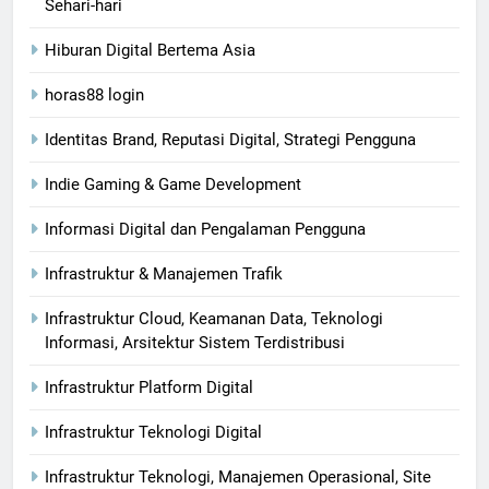
Sehari-hari
Hiburan Digital Bertema Asia
horas88 login
Identitas Brand, Reputasi Digital, Strategi Pengguna
Indie Gaming & Game Development
Informasi Digital dan Pengalaman Pengguna
Infrastruktur & Manajemen Trafik
Infrastruktur Cloud, Keamanan Data, Teknologi
Informasi, Arsitektur Sistem Terdistribusi
Infrastruktur Platform Digital
Infrastruktur Teknologi Digital
Infrastruktur Teknologi, Manajemen Operasional, Site