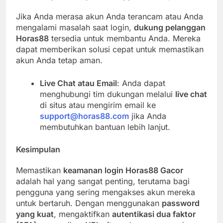
Jika Anda merasa akun Anda terancam atau Anda
mengalami masalah saat login,
dukung pelanggan
Horas88
tersedia untuk membantu Anda. Mereka
dapat memberikan solusi cepat untuk memastikan
akun Anda tetap aman.
Live Chat atau Email
: Anda dapat
menghubungi tim dukungan melalui
live chat
di situs atau mengirim email ke
support@horas88.com
jika Anda
membutuhkan bantuan lebih lanjut.
Kesimpulan
Memastikan
keamanan login Horas88 Gacor
adalah hal yang sangat penting, terutama bagi
pengguna yang sering mengakses akun mereka
untuk bertaruh. Dengan menggunakan
password
yang kuat
, mengaktifkan
autentikasi dua faktor