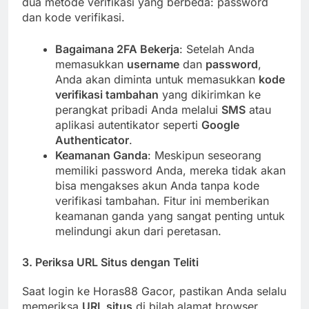
dua metode verifikasi yang berbeda: password
dan kode verifikasi.
Bagaimana 2FA Bekerja
: Setelah Anda
memasukkan
username
dan
password
,
Anda akan diminta untuk memasukkan
kode
verifikasi tambahan
yang dikirimkan ke
perangkat pribadi Anda melalui
SMS
atau
aplikasi autentikator seperti
Google
Authenticator
.
Keamanan Ganda
: Meskipun seseorang
memiliki password Anda, mereka tidak akan
bisa mengakses akun Anda tanpa kode
verifikasi tambahan. Fitur ini memberikan
keamanan ganda yang sangat penting untuk
melindungi akun dari peretasan.
3.
Periksa URL Situs dengan Teliti
Saat login ke Horas88 Gacor, pastikan Anda selalu
memeriksa
URL situs
di bilah alamat browser.