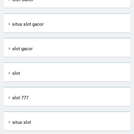
situs slot gacor
slot gacor
slot
slot 777
situs slot