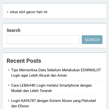
situs slot gacor hari ini
Search
SEARCH
Recent Posts
Tips Memeriksa Data Sebelum Melakukan EDWINSLOT
Login agar Lebih Akurat dan Aman
Cara LEBAH4D Login melalui Smartphone dengan
Mudah dan Lebih Terarah
Login KAYA787 dengan Sistem Akses yang Fleksibel
dan Efisien