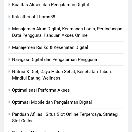
Kualitas Akses dan Pengalaman Digital
link alternatif horas88
Manajemen Akun Digital, Keamanan Login, Perlindungan
Data Pengguna, Panduan Akses Online
Manajemen Risiko & Kesehatan Digital
Navigasi Digital dan Pengalaman Pengguna
Nutrisi & Diet, Gaya Hidup Sehat, Kesehatan Tubuh,
Mindful Eating, Wellness
Optimalisasi Performa Akses
Optimasi Mobile dan Pengalaman Digital
Panduan Afiliasi, Situs Slot Online Terpercaya, Strategi
Slot Online