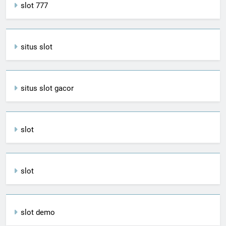
slot 777
situs slot
situs slot gacor
slot
slot
slot demo