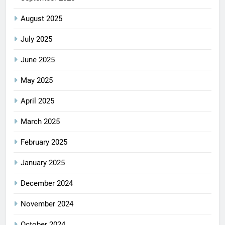
August 2025
July 2025
June 2025
May 2025
April 2025
March 2025
February 2025
January 2025
December 2024
November 2024
October 2024