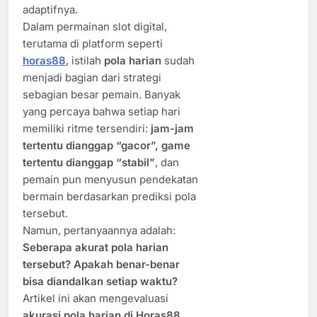
adaptifnya.
Dalam permainan slot digital,
terutama di platform seperti
horas88
, istilah
pola harian
sudah
menjadi bagian dari strategi
sebagian besar pemain. Banyak
yang percaya bahwa setiap hari
memiliki ritme tersendiri:
jam-jam
tertentu dianggap “gacor”, game
tertentu dianggap “stabil”
, dan
pemain pun menyusun pendekatan
bermain berdasarkan prediksi pola
tersebut.
Namun, pertanyaannya adalah:
Seberapa akurat pola harian
tersebut? Apakah benar-benar
bisa diandalkan setiap waktu?
Artikel ini akan mengevaluasi
akurasi pola harian di Horas88