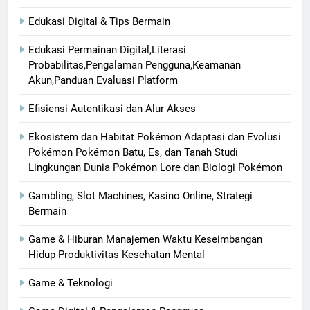
Edukasi Digital & Tips Bermain
Edukasi Permainan Digital,Literasi
Probabilitas,Pengalaman Pengguna,Keamanan
Akun,Panduan Evaluasi Platform
Efisiensi Autentikasi dan Alur Akses
Ekosistem dan Habitat Pokémon Adaptasi dan Evolusi
Pokémon Pokémon Batu, Es, dan Tanah Studi
Lingkungan Dunia Pokémon Lore dan Biologi Pokémon
Gambling, Slot Machines, Kasino Online, Strategi
Bermain
Game & Hiburan Manajemen Waktu Keseimbangan
Hidup Produktivitas Kesehatan Mental
Game & Teknologi