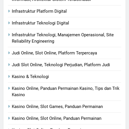
Infrastruktur Platform Digital
Infrastruktur Teknologi Digital
Infrastruktur Teknologi, Manajemen Operasional, Site
Reliability Engineering
Judi Online, Slot Online, Platform Terpercaya
Judi Slot Online, Teknologi Perjudian, Platform Judi
Kasino & Teknologi
Kasino Online, Panduan Permainan Kasino, Tips dan Trik
Kasino
Kasino Online, Slot Games, Panduan Permainan
Kasino Online, Slot Online, Panduan Permainan