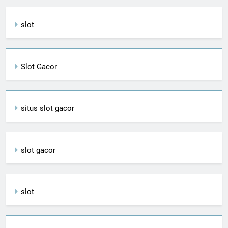
slot
Slot Gacor
situs slot gacor
slot gacor
slot