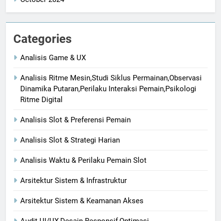
Categories
Analisis Game & UX
Analisis Ritme Mesin,Studi Siklus Permainan,Observasi
Dinamika Putaran,Perilaku Interaksi Pemain,Psikologi
Ritme Digital
Analisis Slot & Preferensi Pemain
Analisis Slot & Strategi Harian
Analisis Waktu & Perilaku Pemain Slot
Arsitektur Sistem & Infrastruktur
Arsitektur Sistem & Keamanan Akses