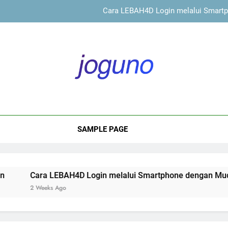
Cara LEBAH4D Login melalui Smartp
Login KAYA787 dengan Si
KAYA787 Login dengan Proses Autentikasi yang
Tips Memeriksa Data Sebelum Melakukan EDWINSLO
guno
Cara LEBAH4D Login melalui Smartp
nspirasi Fitness Dan Kesehatan Dari Joguno. Untuk Hidup Seha
Login KAYA787 dengan Si
SAMPLE PAGE
KAYA787 Login dengan Proses Autentikasi yang
a LEBAH4D Login melalui Smartphone dengan Mudah dan Lebi
eks Ago