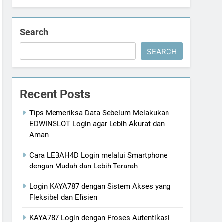
Search
SEARCH
Recent Posts
Tips Memeriksa Data Sebelum Melakukan
EDWINSLOT Login agar Lebih Akurat dan
Aman
Cara LEBAH4D Login melalui Smartphone
dengan Mudah dan Lebih Terarah
Login KAYA787 dengan Sistem Akses yang
Fleksibel dan Efisien
KAYA787 Login dengan Proses Autentikasi