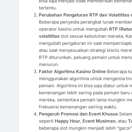
bisa saja menjadi tidak memberikan kemena
tertentu.
Perubahan Pengaturan RTP dan Volatilitas 
Beberapa penyedia perangkat lunak member
operator kasino untuk mengubah
RTP (Retur
volatilitas
slot sesuai kebutuhan mereka. Ka
mengubah pengaturan ini saat mempersiapka
atau saat menyesuaikan strategi bisnis mere
RTP diturunkan, peluang pemain untuk mena
menurun.
Faktor Algoritma Kasino Online
Beberapa ka
menggunakan algoritma untuk mengelola ti
pemain. Algoritma ini bisa saja diatur untuk
kemenangan lebih sering pada pemain baru 
mereka, sementara pemain lama mungkin m
frekuensi kemenangan seiring waktu.
Pengaruh Promosi dan Event Khusus
Selama
seperti
Happy Hour
,
Event Musiman
, atau
T
beberapa slot mungkin menjadi lebih “gacor”