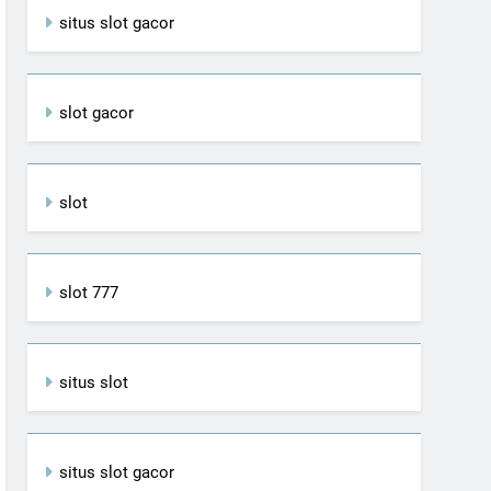
situs slot gacor
slot gacor
slot
slot 777
situs slot
situs slot gacor