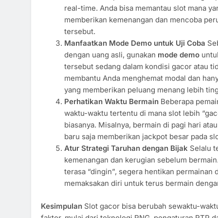
real-time. Anda bisa memantau slot mana ya
memberikan kemenangan dan mencoba perun
tersebut.
Manfaatkan Mode Demo untuk Uji Coba
Seb
dengan uang asli, gunakan
mode demo
untuk
tersebut sedang dalam kondisi gacor atau tida
membantu Anda menghemat modal dan hanya 
yang memberikan peluang menang lebih ting
Perhatikan Waktu Bermain
Beberapa pemain
waktu-waktu tertentu di mana slot lebih “ga
biasanya. Misalnya, bermain di pagi hari atau
baru saja memberikan jackpot besar pada slo
Atur Strategi Taruhan dengan Bijak
Selalu t
kemenangan dan kerugian sebelum bermain. 
terasa “dingin”, segera hentikan permainan 
memaksakan diri untuk terus bermain deng
Kesimpulan
Slot gacor bisa berubah sewaktu-wakt
faktor, mulai dari teknologi RNG, pengaturan RTP dan