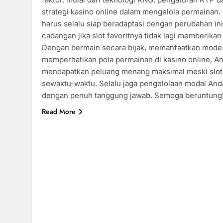
strategi kasino online dalam mengelola permainan
harus selalu siap beradaptasi dengan perubahan ini
cadangan jika slot favoritnya tidak lagi memberik
Dengan bermain secara bijak, memanfaatkan mode
memperhatikan pola permainan di kasino online, An
mendapatkan peluang menang maksimal meski slot
sewaktu-waktu. Selalu jaga pengelolaan modal And
dengan penuh tanggung jawab. Semoga beruntung
Read More