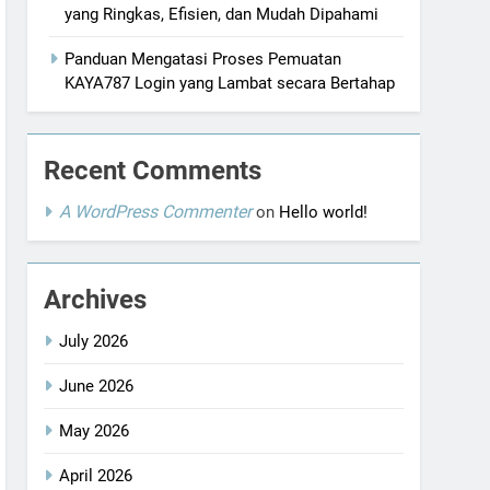
yang Ringkas, Efisien, dan Mudah Dipahami
Panduan Mengatasi Proses Pemuatan
KAYA787 Login yang Lambat secara Bertahap
Recent Comments
A WordPress Commenter
on
Hello world!
Archives
July 2026
June 2026
May 2026
April 2026