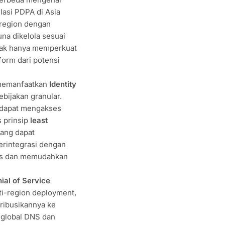
lasi PDPA di Asia
-region dengan
na dikelola sesuai
idak hanya memperkuat
form dari potensi
 memanfaatkan
Identity
bijakan granular.
g dapat mengakses
s prinsip
least
yang dapat
terintegrasi dengan
itas dan memudahkan
ial of Service
ti-region deployment,
ribusikannya ke
s global DNS dan