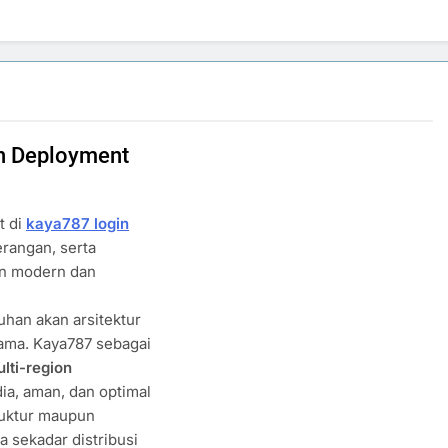
n Deployment
t di
kaya787 login
erangan, serta
an modern dan
uhan akan arsitektur
tama. Kaya787 sebagai
lti-region
ia, aman, dan optimal
ruktur maupun
 sekadar distribusi