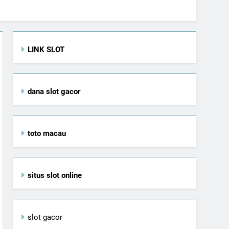
LINK SLOT
dana slot gacor
toto macau
situs slot online
slot gacor