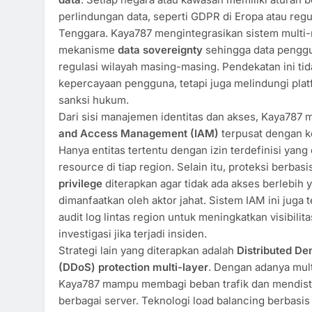
perlindungan data, seperti GDPR di Eropa atau regu
Tenggara. Kaya787 mengintegrasikan sistem multi
mekanisme
data sovereignty
sehingga data penggu
regulasi wilayah masing-masing. Pendekatan ini t
kepercayaan pengguna, tetapi juga melindungi plat
sanksi hukum.
Dari sisi manajemen identitas dan akses, Kaya787
and Access Management (IAM)
terpusat dengan ke
Hanya entitas tertentu dengan izin terdefinisi yan
resource di tiap region. Selain itu, proteksi berbasi
privilege
diterapkan agar tidak ada akses berlebih 
dimanfaatkan oleh aktor jahat. Sistem IAM ini juga 
audit log lintas region untuk meningkatkan visibil
investigasi jika terjadi insiden.
Strategi lain yang diterapkan adalah
Distributed Den
(DDoS) protection multi-layer
. Dengan adanya mul
Kaya787 mampu membagi beban trafik dan mendist
berbagai server. Teknologi load balancing berbasi