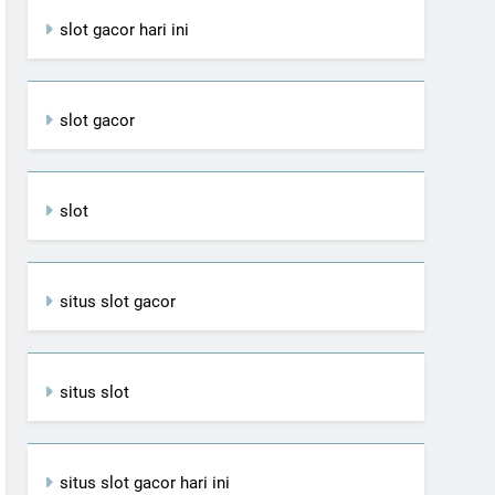
slot gacor hari ini
slot gacor
slot
situs slot gacor
situs slot
situs slot gacor hari ini