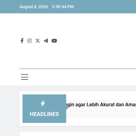
Skip
August 8, 2026
3:50:45 PM
to
content
Jo
Dapatkan I
an EDWINSLOT Login agar Lebih Akurat dan Aman
Cara
2 Wee
HEADLINES