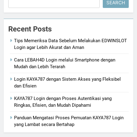
SEARCH
Recent Posts
Tips Memeriksa Data Sebelum Melakukan EDWINSLOT
Login agar Lebih Akurat dan Aman
Cara LEBAH4D Login melalui Smartphone dengan
Mudah dan Lebih Terarah
Login KAYA787 dengan Sistem Akses yang Fleksibel
dan Efisien
KAYA787 Login dengan Proses Autentikasi yang
Ringkas, Efisien, dan Mudah Dipahami
Panduan Mengatasi Proses Pemuatan KAYA787 Login
yang Lambat secara Bertahap