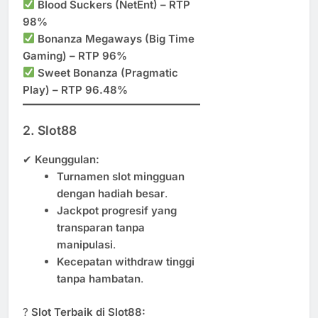
Blood Suckers (NetEnt) – RTP
98%
Bonanza Megaways (Big Time
Gaming) – RTP 96%
Sweet Bonanza (Pragmatic
Play) – RTP 96.48%
2. Slot88
✔
Keunggulan:
Turnamen slot mingguan
dengan hadiah besar
.
Jackpot progresif yang
transparan tanpa
manipulasi
.
Kecepatan withdraw tinggi
tanpa hambatan
.
?
Slot Terbaik di Slot88: