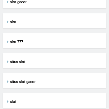
slot gacor
slot
slot 777
situs slot
situs slot gacor
slot