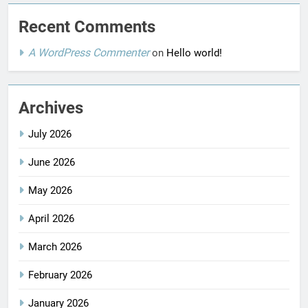
Recent Comments
A WordPress Commenter
on
Hello world!
Archives
July 2026
June 2026
May 2026
April 2026
March 2026
February 2026
January 2026