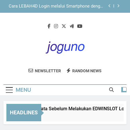
Skip
Login KAYA787 dengan Sistem Akses yang
to
Fleksibel dan Efisien
content
KAYA787 Login dengan Proses Autentikasi yang
Ringkas, Efisien, dan Mudah Dipahami
Tips Memeriksa Data Sebelum Melakukan
EDWINSLOT Login agar Lebih Akurat dan Aman
Cara LEBAH4D Login melalui Smartphone dengan
Mudah dan Lebih Terarah
Login KAYA787 dengan Sistem Akses yang
Fleksibel dan Efisien
Joguno
Dapatkan Inspirasi Fitness Dan Kesehatan
KAYA787 Login dengan Proses Autentikasi yang
NEWSLETTER
RANDOM NEWS
Ringkas, Efisien, dan Mudah Dipahami
Dari Joguno. Untuk Hidup Sehat Dan Aktif.
MENU
ps Memeriksa Data Sebelum Melakukan EDWINSLOT Login aga
HEADLINES
eeks Ago