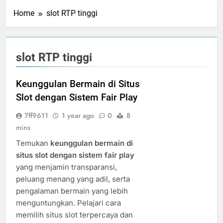
Home
slot RTP tinggi
slot RTP tinggi
Keunggulan Bermain di Situs
Slot dengan Sistem Fair Play
7ff9611
1 year ago
0
8
mins
Temukan
keunggulan bermain di
situs slot dengan sistem fair play
yang menjamin transparansi,
peluang menang yang adil, serta
pengalaman bermain yang lebih
menguntungkan. Pelajari cara
memilih situs slot terpercaya dan