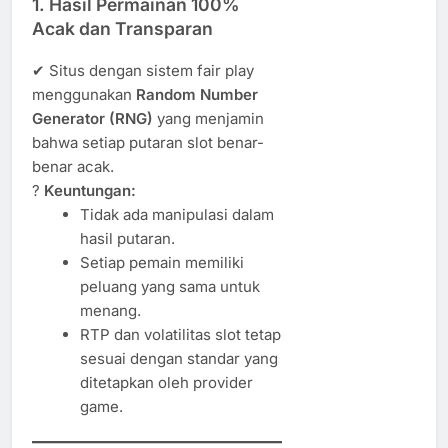
1. Hasil Permainan 100%
Acak dan Transparan
✔ Situs dengan sistem fair play
menggunakan
Random Number
Generator (RNG)
yang menjamin
bahwa setiap putaran slot benar-
benar acak.
?
Keuntungan:
Tidak ada manipulasi dalam
hasil putaran.
Setiap pemain memiliki
peluang yang sama untuk
menang.
RTP dan volatilitas slot tetap
sesuai dengan standar yang
ditetapkan oleh provider
game.