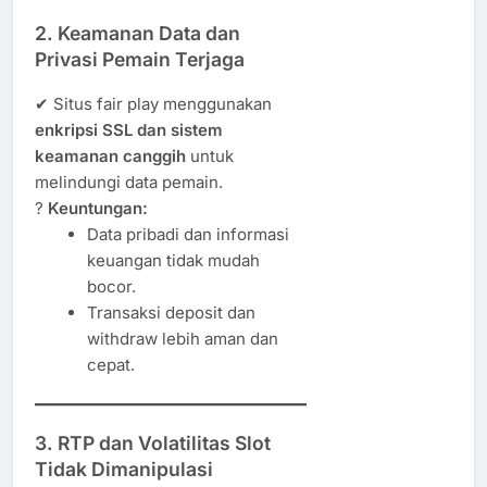
2. Keamanan Data dan
Privasi Pemain Terjaga
✔ Situs fair play menggunakan
enkripsi SSL dan sistem
keamanan canggih
untuk
melindungi data pemain.
?
Keuntungan:
Data pribadi dan informasi
keuangan tidak mudah
bocor.
Transaksi deposit dan
withdraw lebih aman dan
cepat.
3. RTP dan Volatilitas Slot
Tidak Dimanipulasi