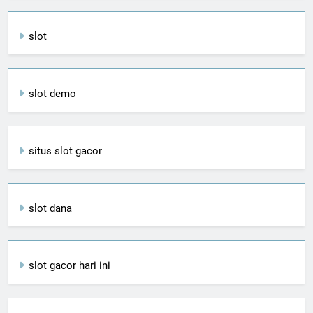
slot
slot demo
situs slot gacor
slot dana
slot gacor hari ini