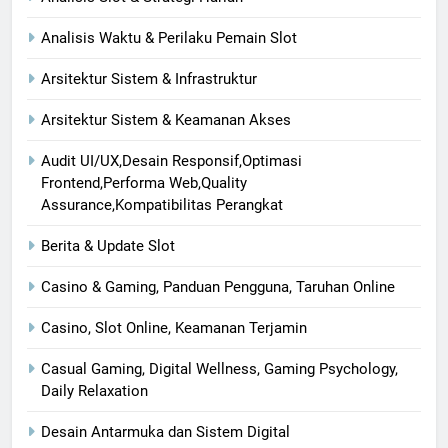
Analisis Waktu & Perilaku Pemain Slot
Arsitektur Sistem & Infrastruktur
Arsitektur Sistem & Keamanan Akses
Audit UI/UX,Desain Responsif,Optimasi
Frontend,Performa Web,Quality
Assurance,Kompatibilitas Perangkat
Berita & Update Slot
Casino & Gaming, Panduan Pengguna, Taruhan Online
Casino, Slot Online, Keamanan Terjamin
Casual Gaming, Digital Wellness, Gaming Psychology,
Daily Relaxation
Desain Antarmuka dan Sistem Digital