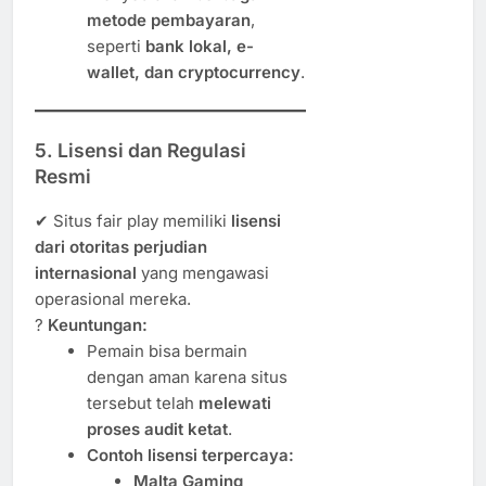
metode pembayaran
,
seperti
bank lokal, e-
wallet, dan cryptocurrency
.
5. Lisensi dan Regulasi
Resmi
✔ Situs fair play memiliki
lisensi
dari otoritas perjudian
internasional
yang mengawasi
operasional mereka.
?
Keuntungan:
Pemain bisa bermain
dengan aman karena situs
tersebut telah
melewati
proses audit ketat
.
Contoh lisensi terpercaya:
Malta Gaming