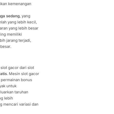
erikan kemenangan
ngga sedang
, yang
ah yang lebih kecil,
aran yang lebih besar
ring memiliki
ih jarang terjadi,
 besar.
lot gacor dari slot
atis
. Mesin slot gacor
u permainan bonus
yak untuk
luarkan taruhan
g lebih
 mencari variasi dan