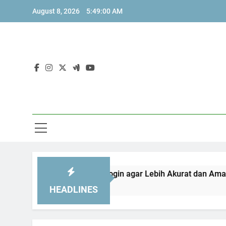
Skip
August 8, 2026
5:49:01 AM
to
content
Jo
Dapatkan I
an EDWINSLOT Login agar Lebih Akurat dan Aman
Cara
2 Wee
HEADLINES