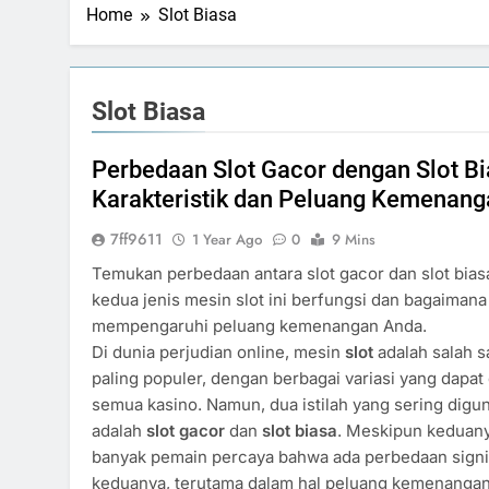
Home
Slot Biasa
Slot Biasa
Perbedaan Slot Gacor dengan Slot 
Karakteristik dan Peluang Kemenang
7ff9611
1 Year Ago
0
9 Mins
Temukan perbedaan antara slot gacor dan slot bias
kedua jenis mesin slot ini berfungsi dan bagaiman
mempengaruhi peluang kemenangan Anda.
Di dunia perjudian online, mesin
slot
adalah salah s
paling populer, dengan berbagai variasi yang dapat
semua kasino. Namun, dua istilah yang sering digu
adalah
slot gacor
dan
slot biasa
. Meskipun keduany
banyak pemain percaya bahwa ada perbedaan signif
keduanya, terutama dalam hal peluang kemenangan