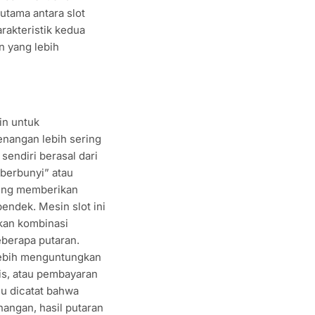
utama antara slot
rakteristik kedua
n yang lebih
in untuk
nangan lebih sering
sendiri berasal dari
 berbunyi” atau
rung memberikan
endek. Mesin slot ini
kan kombinasi
eberapa putaran.
lebih menguntungkan
tis, atau pembayaran
lu dicatat bahwa
angan, hasil putaran