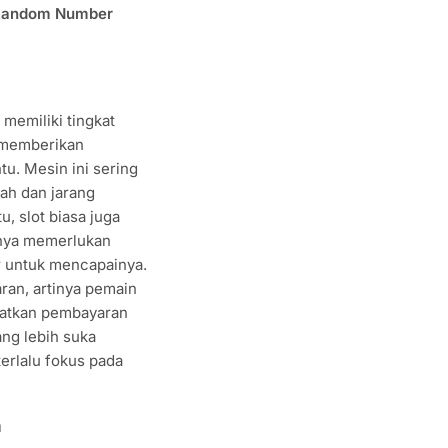
Random Number
memiliki tingkat
k memberikan
u. Mesin ini sering
dah dan jarang
u, slot biasa juga
anya memerlukan
r untuk mencapainya.
aran, artinya pemain
patkan pembayaran
ang lebih suka
terlalu fokus pada
n