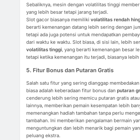
Sebaliknya, mesin dengan volatilitas tinggi memb
yang lebih besar tetapi jarang terjadi.
Slot gacor biasanya memiliki
volatilitas rendah hi
berarti kemenangan datang lebih sering dengan juml
tetapi ada juga potensi untuk mendapatkan pembay
dari waktu ke waktu. Slot biasa, di sisi lain, lebih se
volatilitas tinggi
, yang berarti kemenangan besar leb
tetapi ketika kemenangan itu terjadi, biasanya lebih
5.
Fitur Bonus dan Putaran Gratis
Salah satu fitur yang sering dianggap membedakan s
biasa adalah keberadaan fitur bonus dan
putaran gr
cenderung lebih sering memicu putaran gratis ata
lainnya, memberikan pemain kesempatan lebih ban
memenangkan hadiah tambahan tanpa perlu menge
tambahan. Ini memberikan pengalaman bermain yan
menguntungkan dan lebih menarik bagi pemain yang
peluang ekstra.