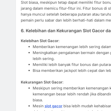
Slot biasa, meskipun tetap dapat memiliki fitur bon
jarang dalam memicu fitur-fitur ini. Fitur bonus di 
hanya muncul setelah beberapa putaran atau taruha
pemain perlu sabar dan lebih berhati-hati dalam m
6.
Kelebihan dan Kekurangan Slot Gacor da
Kelebihan Slot Gacor
:
Memberikan kemenangan lebih sering dalam 
Meningkatkan pengalaman bermain dengan 
lebih sering.
Memiliki lebih banyak fitur bonus dan putaran
Bisa memberikan jackpot lebih cepat dan leb
Kekurangan Slot Gacor
:
Meskipun sering memberikan kemenangan ke
kemenangan besar lebih rendah jika dibandi
biasa.
Mesin
slot gacor
bisa lebih mudah kehabis