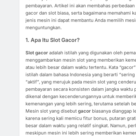
pembayaran. Artikel ini akan membahas perbedaan 
gacor dan slot biasa, serta bagaimana memahami ka
jenis mesin ini dapat membantu Anda memilih mesi
menguntungkan.
1.
Apa Itu Slot Gacor?
Slot gacor
adalah istilah yang digunakan oleh pema
menggambarkan mesin slot yang memberikan keme
atau lebih besar dalam waktu tertentu. Kata “gacor” 
istilah dalam bahasa Indonesia yang berarti “sering
“aktif”, yang merujuk pada mesin slot yang cende
pembayaran secara konsisten dalam jangka waktu p
dikenal dengan kecenderungannya untuk memberi
kemenangan yang lebih sering, terutama setelah b
Mesin slot yang disebut
gacor
biasanya dianggap 
karena sering kali memicu fitur bonus, putaran gra
besar dalam waktu yang relatif singkat. Namun, per
meskipun mesin ini lebih sering memberikan kemen