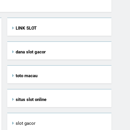
LINK SLOT
dana slot gacor
toto macau
situs slot online
slot gacor