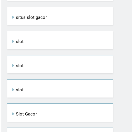
situs slot gacor
slot
slot
slot
Slot Gacor