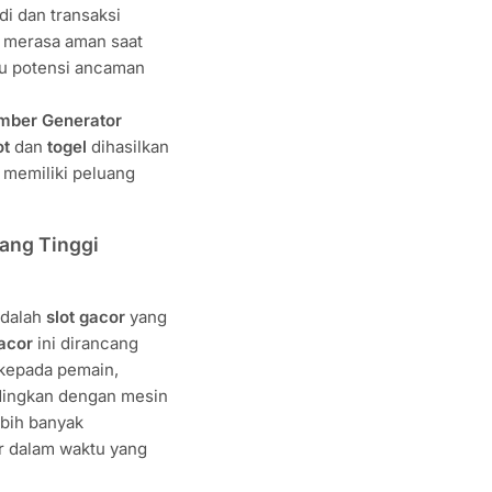
di dan transaksi
t merasa aman saat
au potensi ancaman
ber Generator
ot
dan
togel
dihasilkan
 memiliki peluang
ang Tinggi
dalah
slot gacor
yang
gacor
ini dirancang
 kepada pemain,
dingkan dengan mesin
ebih banyak
r dalam waktu yang