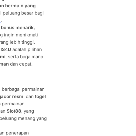
n bermain yang
i peluang besar bagi
i
.
r bonus menarik
,
g ingin menikmati
ng lebih tinggi.
RIS4D
adalah pilihan
smi
, serta bagaimana
aman
dan cepat.
n berbagai permainan
 gacor resmi
dan
togel
ia permainan
dan
Slot88
, yang
n peluang menang yang
gan penerapan