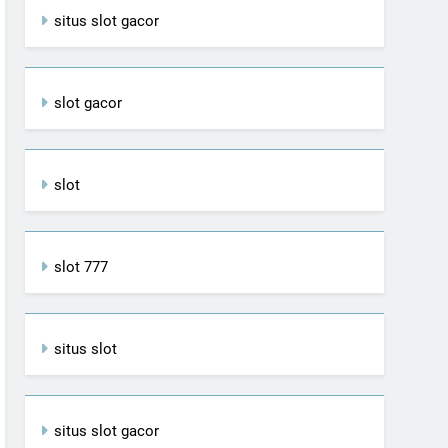
situs slot gacor
slot gacor
slot
slot 777
situs slot
situs slot gacor