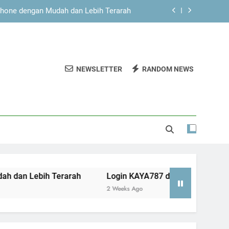
hone dengan Mudah dan Lebih Terarah
stem Akses yang Fleksibel dan Efisien
 Ringkas, Efisien, dan Mudah Dipahami
NEWSLETTER
RANDOM NEWS
T Login agar Lebih Akurat dan Aman
hone dengan Mudah dan Lebih Terarah
t Dan Aktif.
stem Akses yang Fleksibel dan Efisien
 Ringkas, Efisien, dan Mudah Dipahami
h Terarah
Login KAYA787 dengan Sistem Akses yang Flek
2 Weeks Ago