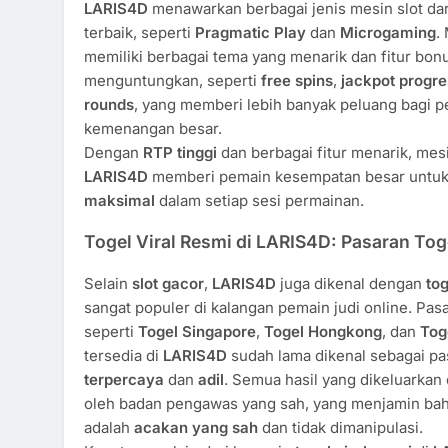
LARIS4D
menawarkan berbagai jenis mesin slot da
terbaik, seperti
Pragmatic Play
dan
Microgaming
.
memiliki berbagai tema yang menarik dan fitur bon
menguntungkan, seperti
free spins
,
jackpot progre
rounds
, yang memberi lebih banyak peluang bagi 
kemenangan besar.
Dengan
RTP tinggi
dan berbagai fitur menarik, me
LARIS4D
memberi pemain kesempatan besar untu
maksimal
dalam setiap sesi permainan.
Togel Viral Resmi di LARIS4D: Pasaran Tog
Selain
slot gacor
,
LARIS4D
juga dikenal dengan
tog
sangat populer di kalangan pemain judi online. Pas
seperti
Togel Singapore
,
Togel Hongkong
, dan
Tog
tersedia di
LARIS4D
sudah lama dikenal sebagai pa
terpercaya
dan
adil
. Semua hasil yang dikeluarkan 
oleh badan pengawas yang sah, yang menjamin bah
adalah
acakan yang sah
dan tidak dimanipulasi.