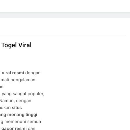
Togel Viral
l viral resmi
dengan
ikmati pengalaman
an!
 yang sangat populer,
 Namun, dengan
emukan
situs
ang menang tinggi
yang memenuhi semua
t gacor resmi
dan