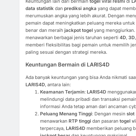
Keuntungan lain dari bermain
togel viral resmi
di
L
data statistik
dan
prediksi angka
yang dapat memb
merumuskan angka yang lebih akurat. Dengan meng
pemain dapat meningkatkan peluang mereka untuk
benar dan meraih
jackpot togel
yang menggiurkan
menawarkan berbagai jenis taruhan seperti
4D
,
3D
memberi fleksibilitas bagi pemain untuk memilih je
paling sesuai dengan strategi mereka.
Keuntungan Bermain di LARIS4D
Ada banyak keuntungan yang bisa Anda nikmati saa
LARIS4D
, antara lain:
Keamanan Terjamin
:
LARIS4D
menggunaka
melindungi data pribadi dan transaksi pema
informasi Anda tetap aman dari ancaman cyb
Peluang Menang Tinggi
: Dengan mesin
slot
menawarkan
RTP tinggi
dan pasaran
togel v
terpercaya,
LARIS4D
memberikan peluang be
jackpot besar
dan keuntungan maksimal.