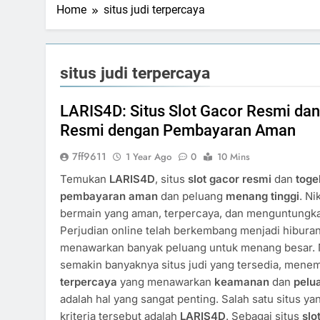
Home
situs judi terpercaya
situs judi terpercaya
LARIS4D: Situs Slot Gacor Resmi dan 
Resmi dengan Pembayaran Aman
7ff9611
1 Year Ago
0
10 Mins
Temukan
LARIS4D
, situs
slot gacor resmi
dan
toge
pembayaran aman
dan peluang
menang tinggi
. N
bermain yang aman, terpercaya, dan menguntungk
Perjudian online telah berkembang menjadi hiburan
menawarkan banyak peluang untuk menang besar.
semakin banyaknya situs judi yang tersedia, men
terpercaya
yang menawarkan
keamanan
dan
pelu
adalah hal yang sangat penting. Salah satu situs 
kriteria tersebut adalah
LARIS4D
. Sebagai situs
slo