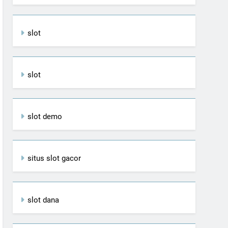
slot
slot
slot demo
situs slot gacor
slot dana