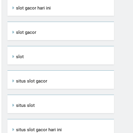
slot gacor hari ini
slot gacor
slot
situs slot gacor
situs slot
situs slot gacor hari ini