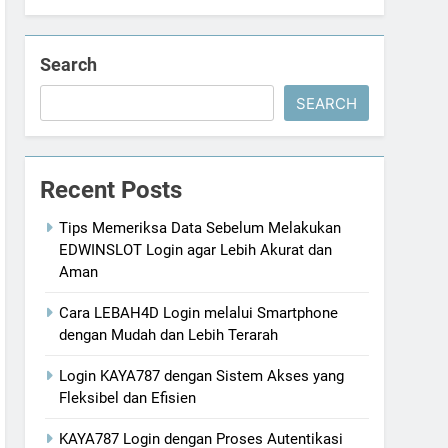
Search
SEARCH
Recent Posts
Tips Memeriksa Data Sebelum Melakukan
EDWINSLOT Login agar Lebih Akurat dan
Aman
Cara LEBAH4D Login melalui Smartphone
dengan Mudah dan Lebih Terarah
Login KAYA787 dengan Sistem Akses yang
Fleksibel dan Efisien
KAYA787 Login dengan Proses Autentikasi