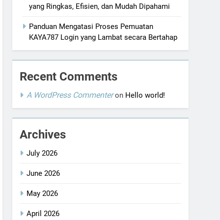
yang Ringkas, Efisien, dan Mudah Dipahami
Panduan Mengatasi Proses Pemuatan
KAYA787 Login yang Lambat secara Bertahap
Recent Comments
A WordPress Commenter
on
Hello world!
Archives
July 2026
June 2026
May 2026
April 2026