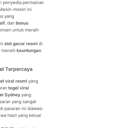
ri penyedia permainan
 Mesin-mesin ini
us yang
sif
, dan
bonus
pemain untuk meraih
sin
slot gacor resmi
di
k meraih
keuntungan
el Terpercaya
el viral resmi
yang
aran
togel viral
el Sydney
yang
saran yang sangat
di pasaran ini diawasi
wa hasil yang keluar