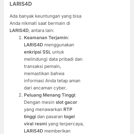
LARIS4D
Ada banyak keuntungan yang bisa
Anda nikmati saat bermain di
LARIS4D
, antara lain:
Keamanan Terjamin
:
LARIS4D
menggunakan
enkripsi SSL
untuk
melindungi data pribadi dan
transaksi pemain,
memastikan bahwa
informasi Anda tetap aman
dari ancaman cyber.
Peluang Menang Tinggi
:
Dengan mesin
slot gacor
yang menawarkan
RTP
tinggi
dan pasaran
togel
viral resmi
yang terpercaya,
LARIS4D
memberikan