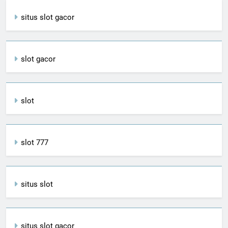
situs slot gacor
slot gacor
slot
slot 777
situs slot
situs slot gacor