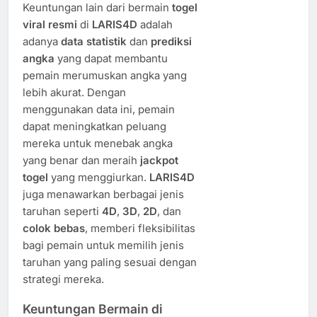
Keuntungan lain dari bermain
togel
viral resmi
di
LARIS4D
adalah
adanya
data statistik
dan
prediksi
angka
yang dapat membantu
pemain merumuskan angka yang
lebih akurat. Dengan
menggunakan data ini, pemain
dapat meningkatkan peluang
mereka untuk menebak angka
yang benar dan meraih
jackpot
togel
yang menggiurkan.
LARIS4D
juga menawarkan berbagai jenis
taruhan seperti
4D
,
3D
,
2D
, dan
colok bebas
, memberi fleksibilitas
bagi pemain untuk memilih jenis
taruhan yang paling sesuai dengan
strategi mereka.
Keuntungan Bermain di