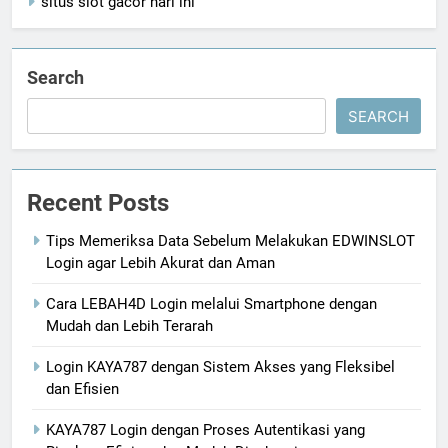
situs slot gacor hari ini
Search
SEARCH
Recent Posts
Tips Memeriksa Data Sebelum Melakukan EDWINSLOT
Login agar Lebih Akurat dan Aman
Cara LEBAH4D Login melalui Smartphone dengan
Mudah dan Lebih Terarah
Login KAYA787 dengan Sistem Akses yang Fleksibel
dan Efisien
KAYA787 Login dengan Proses Autentikasi yang