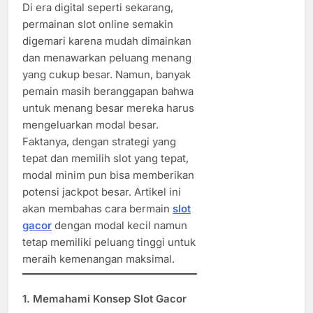
Di era digital seperti sekarang,
permainan slot online semakin
digemari karena mudah dimainkan
dan menawarkan peluang menang
yang cukup besar. Namun, banyak
pemain masih beranggapan bahwa
untuk menang besar mereka harus
mengeluarkan modal besar.
Faktanya, dengan strategi yang
tepat dan memilih slot yang tepat,
modal minim pun bisa memberikan
potensi jackpot besar. Artikel ini
akan membahas cara bermain
slot
gacor
dengan modal kecil namun
tetap memiliki peluang tinggi untuk
meraih kemenangan maksimal.
1. Memahami Konsep Slot Gacor