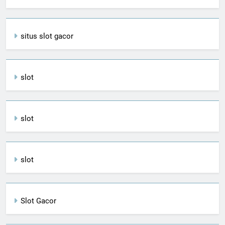
situs slot gacor
slot
slot
slot
Slot Gacor