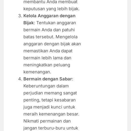
membantu Anda membuat
keputusan yang lebih bijak.
Kelola Anggaran dengan
Bijak
: Tentukan anggaran
bermain Anda dan patuhi
batas tersebut. Mengelola
anggaran dengan bijak akan
memastikan Anda dapat
bermain lebih lama dan
meningkatkan peluang
kemenangan.
Bermain dengan Sabar
:
Keberuntungan dalam
perjudian memang sangat
penting, tetapi kesabaran
juga menjadi kunci untuk
meraih kemenangan besar.
Nikmati permainan dan
jangan terburu-buru untuk