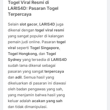
Togel Viral Resmi di
LARIS4D: Pasaran Togel
Terpercaya
Selain
slot gacor
,
LARIS4D
juga
dikenal dengan
togel viral resmi
yang sangat populer di kalangan
pemain judi online. Pasaran
togel
viral
seperti
Togel Singapore
,
Togel Hongkong
, dan
Togel
Sydney
yang tersedia di
LARIS4D
sudah lama dikenal sebagai
pasaran yang sangat
terpercaya
dan
adil
. Semua hasil yang
dikeluarkan di pasaran ini diawasi
oleh badan pengawas yang sah,
yang menjamin bahwa hasil yang
keluar adalah
acakan yang sah
dan tidak dimanipulasi.