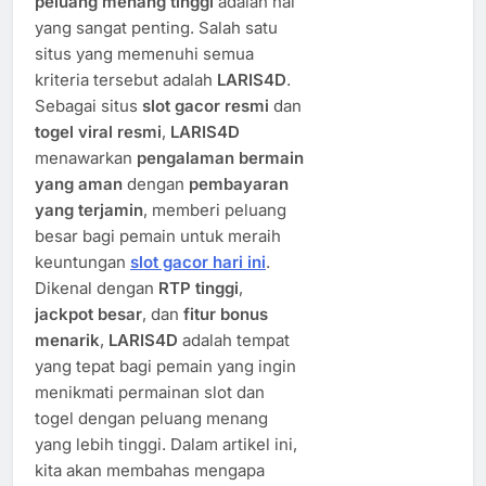
peluang menang tinggi
adalah hal
yang sangat penting. Salah satu
situs yang memenuhi semua
kriteria tersebut adalah
LARIS4D
.
Sebagai situs
slot gacor resmi
dan
togel viral resmi
,
LARIS4D
menawarkan
pengalaman bermain
yang aman
dengan
pembayaran
yang terjamin
, memberi peluang
besar bagi pemain untuk meraih
keuntungan
slot gacor hari ini
.
Dikenal dengan
RTP tinggi
,
jackpot besar
, dan
fitur bonus
menarik
,
LARIS4D
adalah tempat
yang tepat bagi pemain yang ingin
menikmati permainan slot dan
togel dengan peluang menang
yang lebih tinggi. Dalam artikel ini,
kita akan membahas mengapa