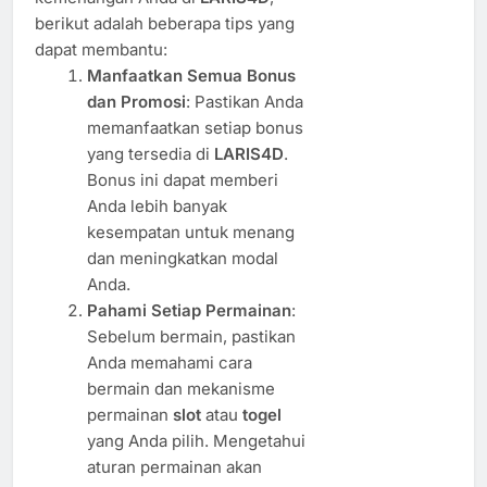
berikut adalah beberapa tips yang
dapat membantu:
Manfaatkan Semua Bonus
dan Promosi
: Pastikan Anda
memanfaatkan setiap bonus
yang tersedia di
LARIS4D
.
Bonus ini dapat memberi
Anda lebih banyak
kesempatan untuk menang
dan meningkatkan modal
Anda.
Pahami Setiap Permainan
:
Sebelum bermain, pastikan
Anda memahami cara
bermain dan mekanisme
permainan
slot
atau
togel
yang Anda pilih. Mengetahui
aturan permainan akan