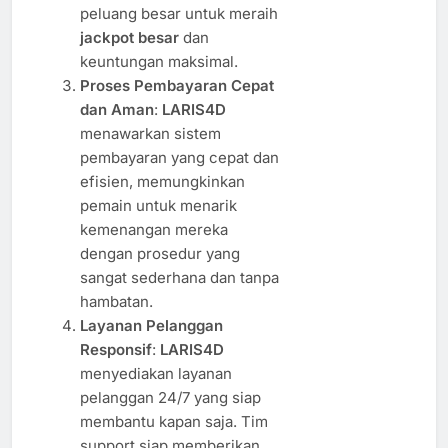
peluang besar untuk meraih
jackpot besar
dan
keuntungan maksimal.
Proses Pembayaran Cepat
dan Aman
:
LARIS4D
menawarkan sistem
pembayaran yang cepat dan
efisien, memungkinkan
pemain untuk menarik
kemenangan mereka
dengan prosedur yang
sangat sederhana dan tanpa
hambatan.
Layanan Pelanggan
Responsif
:
LARIS4D
menyediakan layanan
pelanggan 24/7 yang siap
membantu kapan saja. Tim
support siap memberikan