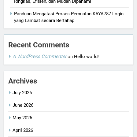
Ringkas, Efisien, dan Mudah Dipahami
Panduan Mengatasi Proses Pemuatan KAYA787 Login
yang Lambat secara Bertahap
Recent Comments
A WordPress Commenter
on
Hello world!
Archives
July 2026
June 2026
May 2026
April 2026