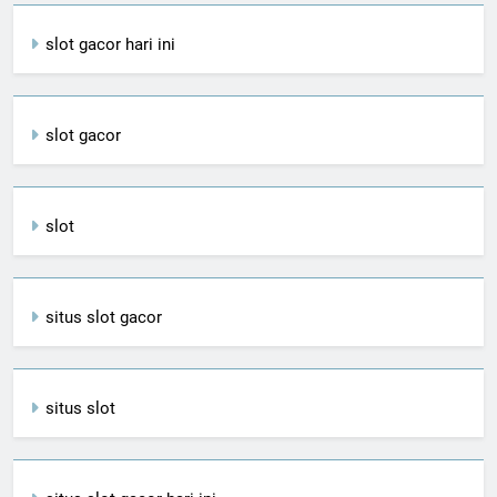
slot gacor hari ini
slot gacor
slot
situs slot gacor
situs slot