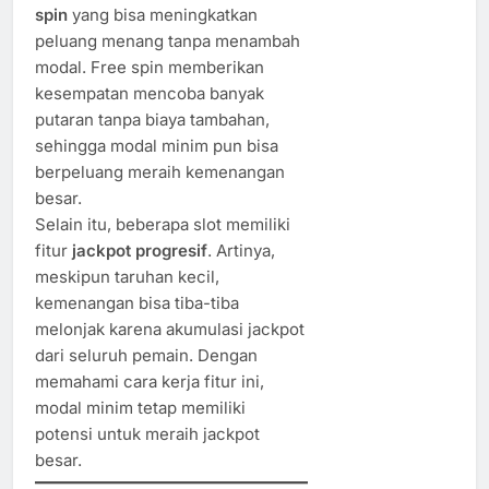
spin
yang bisa meningkatkan
peluang menang tanpa menambah
modal. Free spin memberikan
kesempatan mencoba banyak
putaran tanpa biaya tambahan,
sehingga modal minim pun bisa
berpeluang meraih kemenangan
besar.
Selain itu, beberapa slot memiliki
fitur
jackpot progresif
. Artinya,
meskipun taruhan kecil,
kemenangan bisa tiba-tiba
melonjak karena akumulasi jackpot
dari seluruh pemain. Dengan
memahami cara kerja fitur ini,
modal minim tetap memiliki
potensi untuk meraih jackpot
besar.