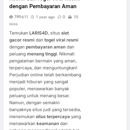
dengan Pembayaran Aman
7ff9611
1 year ago
0
10
mins
Temukan
LARIS4D
, situs
slot
gacor resmi
dan
togel viral resmi
dengan
pembayaran aman
dan
peluang
menang tinggi
. Nikmati
pengalaman bermain yang aman,
terpercaya, dan menguntungkan!
Perjudian online telah berkembang
menjadi hiburan yang sangat
populer, menawarkan banyak
peluang untuk menang besar.
Namun, dengan semakin
banyaknya situs judi yang tersedia,
menemukan
situs terpercaya
yang
menawarkan
keamanan
dan