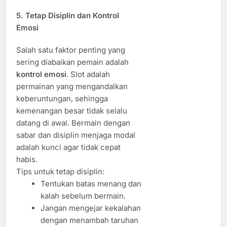
5. Tetap Disiplin dan Kontrol
Emosi
Salah satu faktor penting yang
sering diabaikan pemain adalah
kontrol emosi
. Slot adalah
permainan yang mengandalkan
keberuntungan, sehingga
kemenangan besar tidak selalu
datang di awal. Bermain dengan
sabar dan disiplin menjaga modal
adalah kunci agar tidak cepat
habis.
Tips untuk tetap disiplin:
Tentukan batas menang dan
kalah sebelum bermain.
Jangan mengejar kekalahan
dengan menambah taruhan