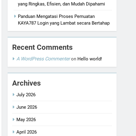
yang Ringkas, Efisien, dan Mudah Dipahami
Panduan Mengatasi Proses Pemuatan
KAYA787 Login yang Lambat secara Bertahap
Recent Comments
A WordPress Commenter
on
Hello world!
Archives
July 2026
June 2026
May 2026
April 2026