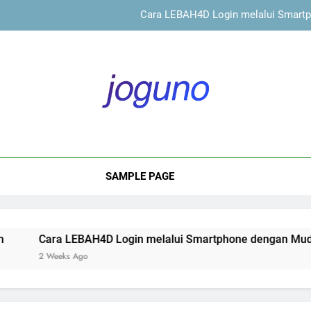
Cara LEBAH4D Login melalui Smartp
Login KAYA787 dengan Si
KAYA787 Login dengan Proses Autentikasi yang
Tips Memeriksa Data Sebelum Melakukan EDWINSLO
guno
Cara LEBAH4D Login melalui Smartp
nspirasi Fitness Dan Kesehatan Dari Joguno. Untuk Hidup Seha
Login KAYA787 dengan Si
SAMPLE PAGE
KAYA787 Login dengan Proses Autentikasi yang
 LEBAH4D Login melalui Smartphone dengan Mudah dan Lebi
ks Ago