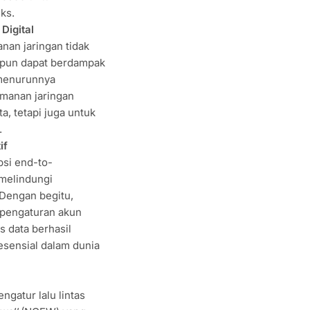
ks.
Digital
nan jaringan tidak
lipun dapat berdampak
 menurunnya
manan jaringan
a, tetapi juga untuk
.
if
psi end-to-
melindungi
Dengan begitu,
n pengaturan akun
s data berhasil
esensial dalam dunia
gatur lalu lintas