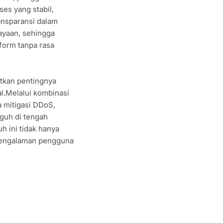
es yang stabil,
ransparansi dalam
yaan, sehingga
form tanpa rasa
tkan pentingnya
al.Melalui kombinasi
ta mitigasi DDoS,
guh di tengah
 ini tidak hanya
 pengalaman pengguna