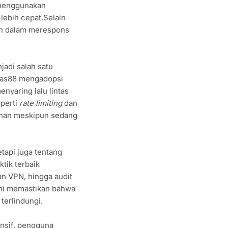
s menggunakan
 lebih cepat.Selain
an dalam merespons
jadi salah satu
ras88 mengadopsi
nyaring lalu lintas
eperti
rate limiting
dan
anan meskipun sedang
etapi juga tentang
tik terbaik
n VPN, hingga audit
ini memastikan bahwa
terlindungi.
nsif, pengguna