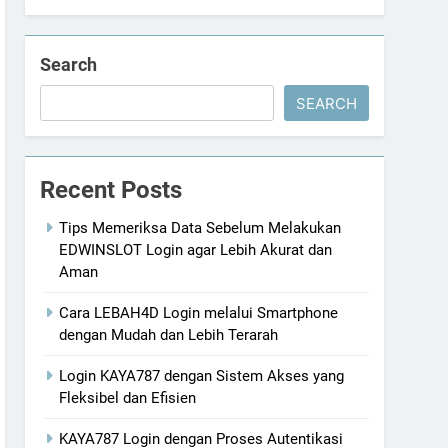
Search
SEARCH
Recent Posts
Tips Memeriksa Data Sebelum Melakukan
EDWINSLOT Login agar Lebih Akurat dan
Aman
Cara LEBAH4D Login melalui Smartphone
dengan Mudah dan Lebih Terarah
Login KAYA787 dengan Sistem Akses yang
Fleksibel dan Efisien
KAYA787 Login dengan Proses Autentikasi