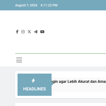
Skip
August 7, 2026
4:11:23 PM
to
content
Jo
Dapatkan I
an EDWINSLOT Login agar Lebih Akurat dan Aman
Cara
2 Wee
HEADLINES