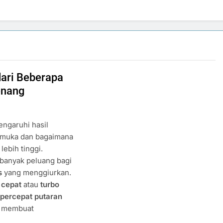
dari Beberapa
enang
engaruhi hasil
kemuka dan bagaimana
ebih tinggi.
anyak peluang bagi
s
yang menggiurkan.
cepat
atau
turbo
ercepat putaran
g membuat