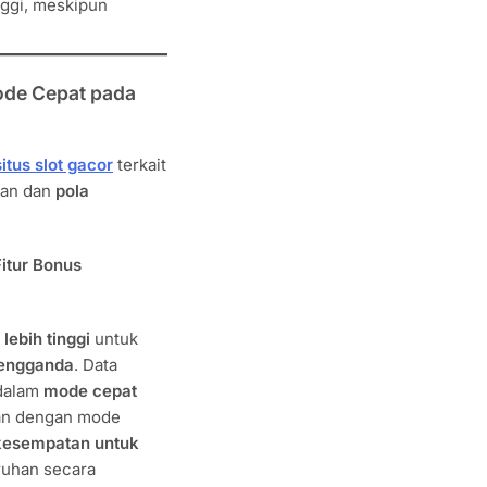
nggi, meskipun
ode Cepat pada
situs slot gacor
terkait
gan dan
pola
itur Bonus
lebih tinggi
untuk
engganda
. Data
dalam
mode cepat
kan dengan mode
kesempatan untuk
ruhan secara