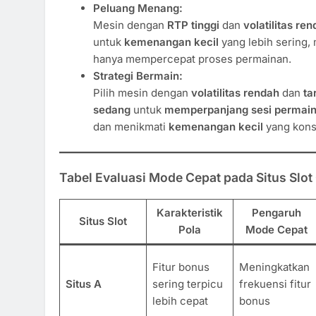
Peluang Menang:
Mesin dengan
RTP tinggi
dan
volatilitas re
untuk
kemenangan kecil
yang lebih sering,
hanya mempercepat proses permainan.
Strategi Bermain:
Pilih mesin dengan
volatilitas rendah
dan
ta
sedang
untuk
memperpanjang sesi permai
dan menikmati
kemenangan kecil
yang kons
Tabel Evaluasi Mode Cepat pada Situs Slot
Karakteristik
Pengaruh
Situs Slot
Pola
Mode Cepat
Fitur bonus
Meningkatkan
Situs A
sering terpicu
frekuensi fitur
lebih cepat
bonus