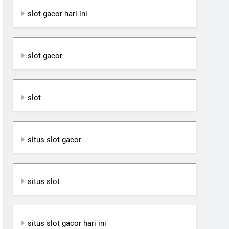
slot gacor hari ini
slot gacor
slot
situs slot gacor
situs slot
situs slot gacor hari ini