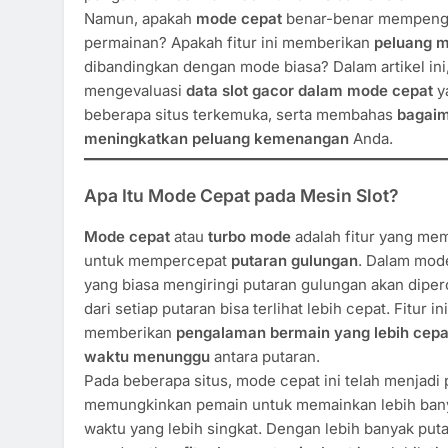
Namun, apakah
mode cepat
benar-benar mempenga
permainan? Apakah fitur ini memberikan
peluang m
dibandingkan dengan mode biasa? Dalam artikel ini,
mengevaluasi
data slot gacor dalam mode cepat
y
beberapa situs terkemuka, serta membahas
bagaima
meningkatkan peluang kemenangan
Anda.
Apa Itu Mode Cepat pada Mesin Slot?
Mode cepat
atau
turbo mode
adalah fitur yang me
untuk mempercepat
putaran gulungan
. Dalam mode
yang biasa mengiringi putaran gulungan akan diper
dari setiap putaran bisa terlihat lebih cepat. Fitur i
memberikan
pengalaman bermain yang lebih cepa
waktu menunggu
antara putaran.
Pada beberapa situs, mode cepat ini telah menjadi 
memungkinkan pemain untuk memainkan lebih bany
waktu yang lebih singkat. Dengan lebih banyak put