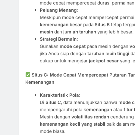
mode cepat mempercepat durasi permainan
Peluang Menang:
Meskipun mode cepat mempercepat permai
kemenangan besar
pada
Situs B
tetap terg
mesin
dan
jumlah taruhan
yang lebih besar.
Strategi Bermain:
Gunakan
mode cepat
pada mesin dengan
vo
jika Anda siap dengan
taruhan lebih tinggi
da
cukup untuk mengejar
jackpot besar
yang le
Situs C: Mode Cepat Mempercepat Putaran Ta
Kemenangan
Karakteristik Pola:
Di
Situs C
, data menunjukkan bahwa
mode c
mempengaruhi pola
kemenangan
atau
fitur
Mesin dengan
volatilitas rendah
cenderung
kemenangan kecil yang stabil
baik dalam m
mode biasa.