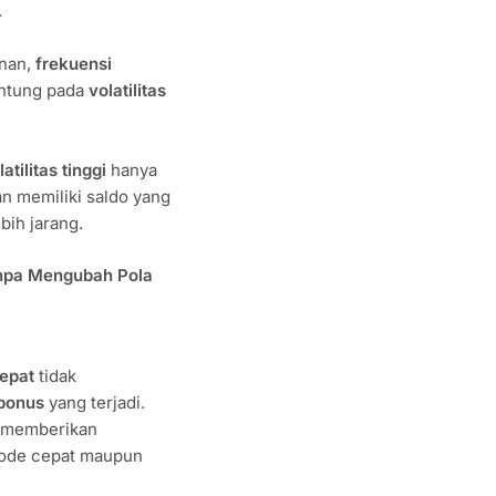
.
nan,
frekuensi
antung pada
volatilitas
latilitas tinggi
hanya
n memiliki saldo yang
bih jarang.
npa Mengubah Pola
epat
tidak
 bonus
yang terjadi.
 memberikan
ode cepat maupun