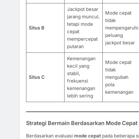
Jackpot besar
Mode cepat
jarang muncul,
tidak
tetapi mode
Situs B
mempengaruhi
cepat
peluang
mempercepat
jackpot besar
putaran
Kemenangan
Mode cepat
kecil yang
tidak
stabil,
Situs C
mengubah
frekuensi
pola
kemenangan
kemenangan
lebih sering
Strategi Bermain Berdasarkan Mode Cepat d
Berdasarkan evaluasi
mode cepat
pada beberapa si