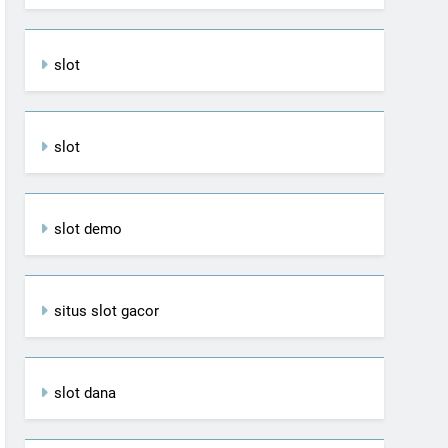
slot
slot
slot demo
situs slot gacor
slot dana