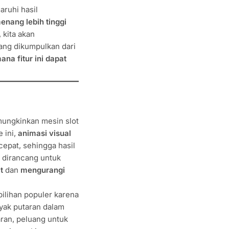
ruhi hasil
enang lebih tinggi
 kita akan
ang dikumpulkan dari
na fitur ini dapat
mungkinkan mesin slot
 ini,
animasi visual
cepat, sehingga hasil
ni dirancang untuk
t
dan
mengurangi
pilihan populer karena
ak putaran dalam
aran, peluang untuk