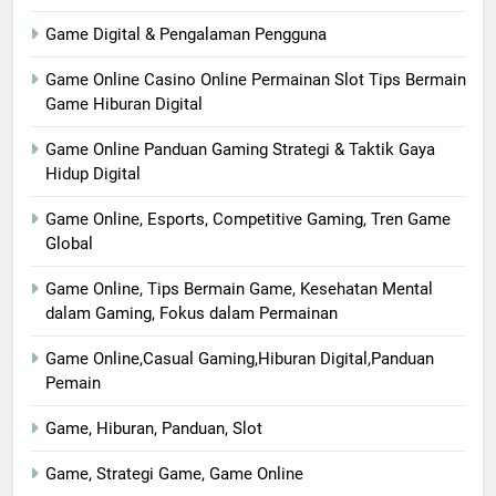
Game Digital & Pengalaman Pengguna
Game Online Casino Online Permainan Slot Tips Bermain
Game Hiburan Digital
Game Online Panduan Gaming Strategi & Taktik Gaya
Hidup Digital
Game Online, Esports, Competitive Gaming, Tren Game
Global
Game Online, Tips Bermain Game, Kesehatan Mental
dalam Gaming, Fokus dalam Permainan
Game Online,Casual Gaming,Hiburan Digital,Panduan
Pemain
Game, Hiburan, Panduan, Slot
Game, Strategi Game, Game Online