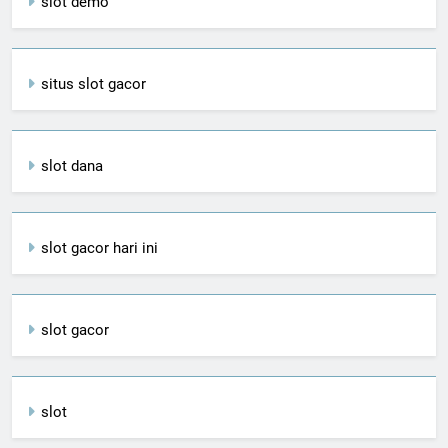
slot demo
situs slot gacor
slot dana
slot gacor hari ini
slot gacor
slot