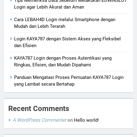
Tips Memeriksa Data Sebelum Melakukan EDWINSLOT
Login agar Lebih Akurat dan Aman
Cara LEBAH4D Login melalui Smartphone dengan
Mudah dan Lebih Terarah
Login KAYA787 dengan Sistem Akses yang Fleksibel
dan Efisien
KAYA787 Login dengan Proses Autentikasi yang
Ringkas, Efisien, dan Mudah Dipahami
Panduan Mengatasi Proses Pemuatan KAYA787 Login
yang Lambat secara Bertahap
Recent Comments
A WordPress Commenter
on
Hello world!