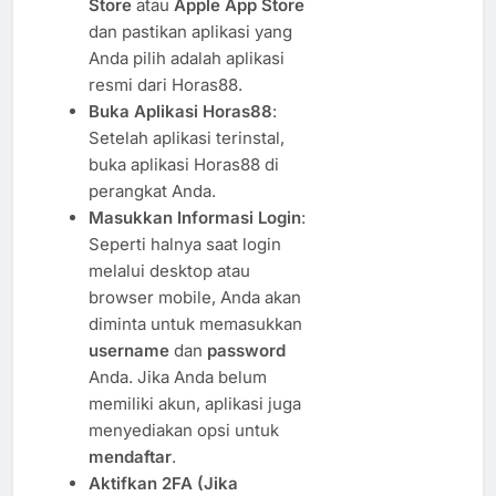
Store
atau
Apple App Store
dan pastikan aplikasi yang
Anda pilih adalah aplikasi
resmi dari Horas88.
Buka Aplikasi Horas88
:
Setelah aplikasi terinstal,
buka aplikasi Horas88 di
perangkat Anda.
Masukkan Informasi Login
:
Seperti halnya saat login
melalui desktop atau
browser mobile, Anda akan
diminta untuk memasukkan
username
dan
password
Anda. Jika Anda belum
memiliki akun, aplikasi juga
menyediakan opsi untuk
mendaftar
.
Aktifkan 2FA (Jika