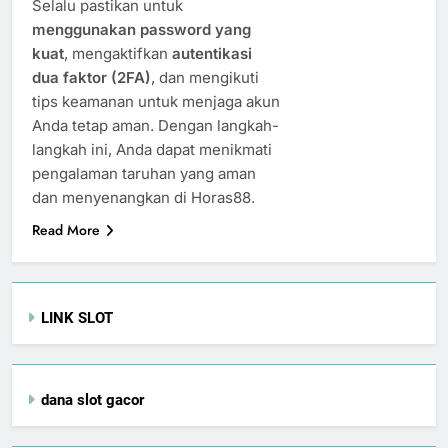
Selalu pastikan untuk
menggunakan password yang
kuat
, mengaktifkan
autentikasi
dua faktor (2FA)
, dan mengikuti
tips keamanan untuk menjaga akun
Anda tetap aman. Dengan langkah-
langkah ini, Anda dapat menikmati
pengalaman taruhan yang aman
dan menyenangkan di Horas88.
Read More
LINK SLOT
dana slot gacor