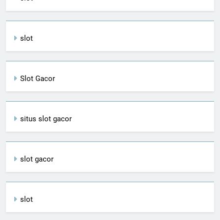
slot
Slot Gacor
situs slot gacor
slot gacor
slot