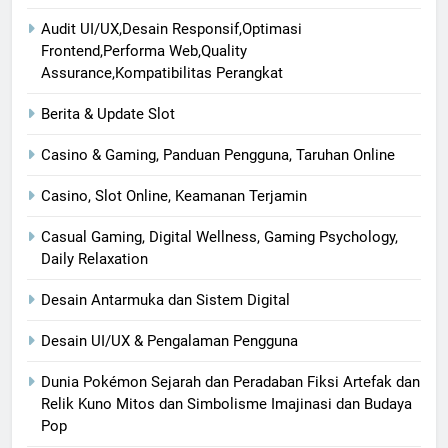
Audit UI/UX,Desain Responsif,Optimasi
Frontend,Performa Web,Quality
Assurance,Kompatibilitas Perangkat
Berita & Update Slot
Casino & Gaming, Panduan Pengguna, Taruhan Online
Casino, Slot Online, Keamanan Terjamin
Casual Gaming, Digital Wellness, Gaming Psychology,
Daily Relaxation
Desain Antarmuka dan Sistem Digital
Desain UI/UX & Pengalaman Pengguna
Dunia Pokémon Sejarah dan Peradaban Fiksi Artefak dan
Relik Kuno Mitos dan Simbolisme Imajinasi dan Budaya
Pop