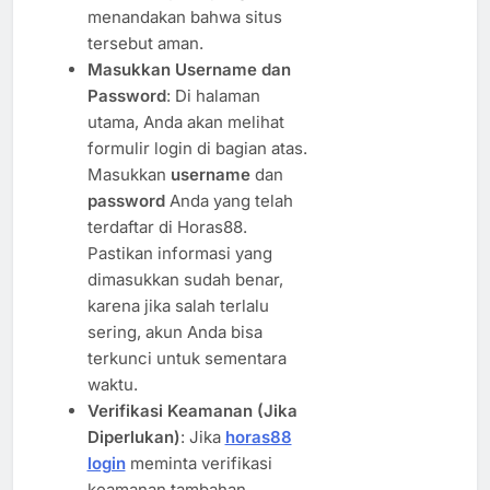
menandakan bahwa situs
tersebut aman.
Masukkan Username dan
Password
: Di halaman
utama, Anda akan melihat
formulir login di bagian atas.
Masukkan
username
dan
password
Anda yang telah
terdaftar di Horas88.
Pastikan informasi yang
dimasukkan sudah benar,
karena jika salah terlalu
sering, akun Anda bisa
terkunci untuk sementara
waktu.
Verifikasi Keamanan (Jika
Diperlukan)
: Jika
horas88
login
meminta verifikasi
keamanan tambahan,