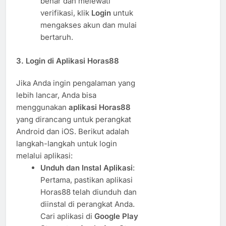
benar dan melewati
verifikasi, klik
Login
untuk
mengakses akun dan mulai
bertaruh.
3.
Login di Aplikasi Horas88
Jika Anda ingin pengalaman yang
lebih lancar, Anda bisa
menggunakan
aplikasi Horas88
yang dirancang untuk perangkat
Android dan iOS. Berikut adalah
langkah-langkah untuk login
melalui aplikasi:
Unduh dan Instal Aplikasi
:
Pertama, pastikan aplikasi
Horas88 telah diunduh dan
diinstal di perangkat Anda.
Cari aplikasi di
Google Play