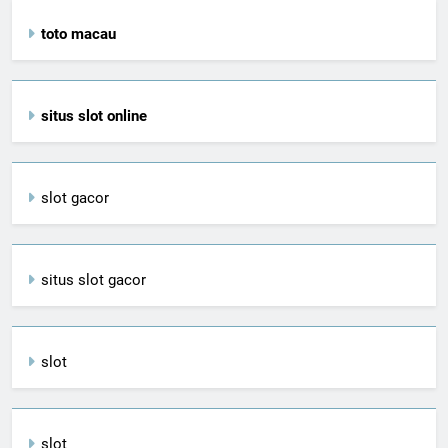
toto macau
situs slot online
slot gacor
situs slot gacor
slot
slot