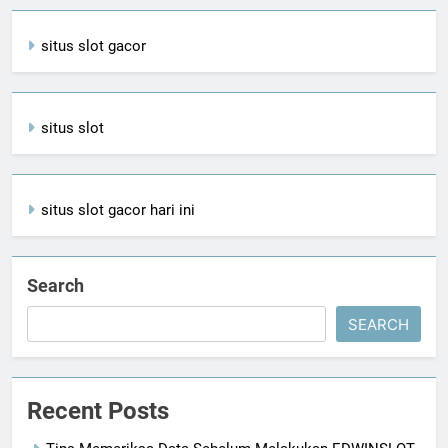
situs slot gacor
situs slot
situs slot gacor hari ini
Search
SEARCH
Recent Posts