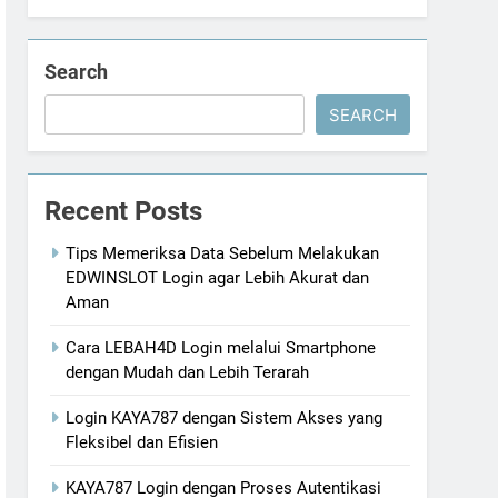
Search
SEARCH
Recent Posts
Tips Memeriksa Data Sebelum Melakukan
EDWINSLOT Login agar Lebih Akurat dan
Aman
Cara LEBAH4D Login melalui Smartphone
dengan Mudah dan Lebih Terarah
Login KAYA787 dengan Sistem Akses yang
Fleksibel dan Efisien
KAYA787 Login dengan Proses Autentikasi