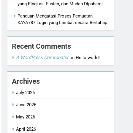
yang Ringkas, Efisien, dan Mudah Dipahami
Panduan Mengatasi Proses Pemuatan
KAYA787 Login yang Lambat secara Bertahap
Recent Comments
A WordPress Commenter
on
Hello world!
Archives
July 2026
June 2026
May 2026
April 2026