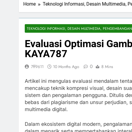
Home
Teknologi Informasi, Desain Multimedia, P
TEKNOLOGI INFORMASI, DESAIN MULTIMEDIA, PENGEMBANGAN D
Evaluasi Optimasi Gamba
KAYA787
0
7ff9611
10 Months Ago
8 Mins
Artikel ini mengulas evaluasi mendalam tent
mencakup teknik kompresi visual, desain sua
sistem dan pengalaman pengguna. Ditulis den
bebas dari plagiarisme dan unsur perjudian, 
multimedia digital.
Dalam ekosistem digital modern, pengalaman
dalam menarik serta mempertahankan interak