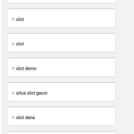
slot
slot
slot demo
situs slot gacor
slot dana