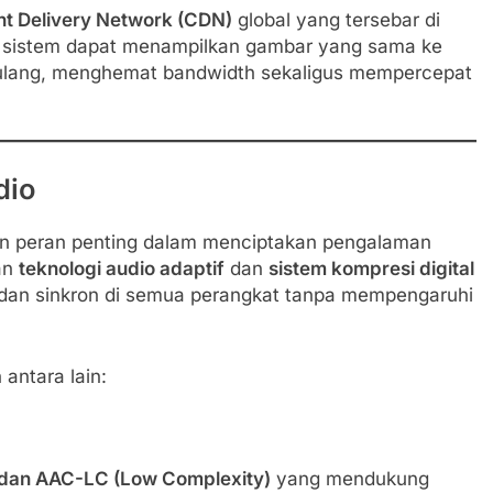
t Delivery Network (CDN)
global yang tersebar di
ar, sistem dapat menampilkan gambar yang sama ke
ulang, menghemat bandwidth sekaligus mempercepat
dio
kan peran penting dalam menciptakan pengalaman
an
teknologi audio adaptif
dan
sistem kompresi digital
 dan sinkron di semua perangkat tanpa mempengaruhi
antara lain:
dan AAC-LC (Low Complexity)
yang mendukung