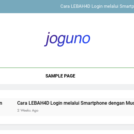
Cara LEBAH4D Login melalui Smartp
Login KAYA787 dengan Si
KAYA787 Login dengan Proses Autentikasi yang
Tips Memeriksa Data Sebelum Melakukan EDWINSLO
guno
Cara LEBAH4D Login melalui Smartp
nspirasi Fitness Dan Kesehatan Dari Joguno. Untuk Hidup Seha
Login KAYA787 dengan Si
SAMPLE PAGE
KAYA787 Login dengan Proses Autentikasi yang
ara LEBAH4D Login melalui Smartphone dengan Mudah dan L
 Weeks Ago