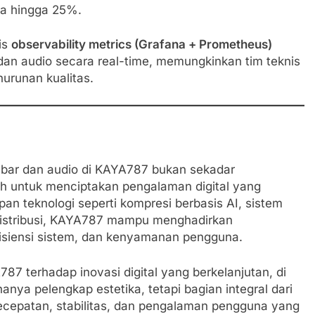
na hingga 25%.
is
observability metrics (Grafana + Prometheus)
an audio secara real-time, memungkinkan tim teknis
nurunan kualitas.
ambar dan audio di KAYA787 bukan sekadar
ruh untuk menciptakan pengalaman digital yang
apan teknologi seperti kompresi berbasis AI, sistem
rdistribusi, KAYA787 mampu menghadirkan
efisiensi sistem, dan kenyamanan pengguna.
7 terhadap inovasi digital yang berkelanjutan, di
nya pelengkap estetika, tetapi bagian integral dari
 kecepatan, stabilitas, dan pengalaman pengguna yang