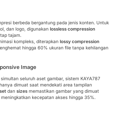
esi berbeda bergantung pada jenis konten. Untuk
bol, dan logo, digunakan
lossless compression
etap tajam.
nimasi kompleks, diterapkan
lossy compression
nghemat hingga 60% ukuran file tanpa kehilangan
sponsive Image
 simultan seluruh aset gambar, sistem KAYA787
hanya dimuat saat mendekati area tampilan
set
dan
sizes
memastikan gambar yang dimuat
t, meningkatkan kecepatan akses hingga 35%.