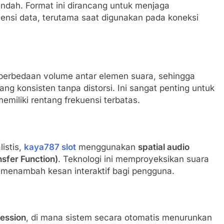
rendah. Format ini dirancang untuk menjaga
iensi data, terutama saat digunakan pada koneksi
erbedaan volume antar elemen suara, sehingga
 konsisten tanpa distorsi. Ini sangat penting untuk
miliki rentang frekuensi terbatas.
istis,
kaya787 slot
menggunakan
spatial audio
sfer Function)
. Teknologi ini memproyeksikan suara
, menambah kesan interaktif bagi pengguna.
ession
, di mana sistem secara otomatis menurunkan