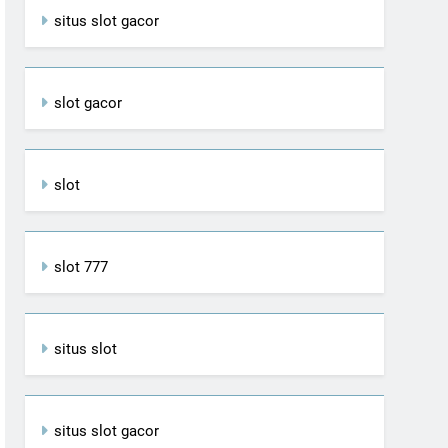
situs slot gacor
slot gacor
slot
slot 777
situs slot
situs slot gacor