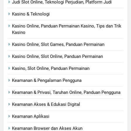
Judi Slot Online, Teknologi Perjudian, Platform Judi
Kasino & Teknologi
Kasino Online, Panduan Permainan Kasino, Tips dan Trik
Kasino
Kasino Online, Slot Games, Panduan Permainan
Kasino Online, Slot Online, Panduan Permainan
Kasino, Slot Online, Panduan Permainan
Keamanan & Pengalaman Pengguna
Keamanan & Privasi, Taruhan Online, Panduan Pengguna
Keamanan Akses & Edukasi Digital
Keamanan Aplikasi
Keamanan Browser dan Akses Akun