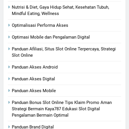
Nutrisi & Diet, Gaya Hidup Sehat, Kesehatan Tubuh,
Mindful Eating, Wellness
Optimalisasi Performa Akses
Optimasi Mobile dan Pengalaman Digital
Panduan Afiliasi, Situs Slot Online Terpercaya, Strategi
Slot Online
Panduan Akses Android
Panduan Akses Digital
Panduan Akses Mobile
Panduan Bonus Slot Online Tips Klaim Promo Aman
Strategi Bermain Kaya787 Edukasi Slot Digital
Pengalaman Bermain Optimal
Panduan Brand Digital