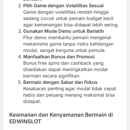
Pilih Game dengan Volatilitas Sesuai
Game dengan volatilitas rendah hingga
sedang cocok untuk pemain budget kecil
agar kemenangan bisa didapat lebih sering.
Gunakan Mode Demo untuk Berlatih
Fitur demo membantu pemain mengenal
mekanisme game tanpa risiko kehilangan
modal, sangat berguna untuk pemula.
Manfaatkan Bonus dan Promosi
Bonus free spins dan cashback yang
disediakan dapat meningkatkan modal
bermain secara signifikan.
Bermain dengan Sabar dan Fokus
Kesabaran penting agar modal tidak cepat
habis dan peluang menang maksimal bisa
didapat.
Keamanan dan Kenyamanan Bermain di
EDWINSLOT