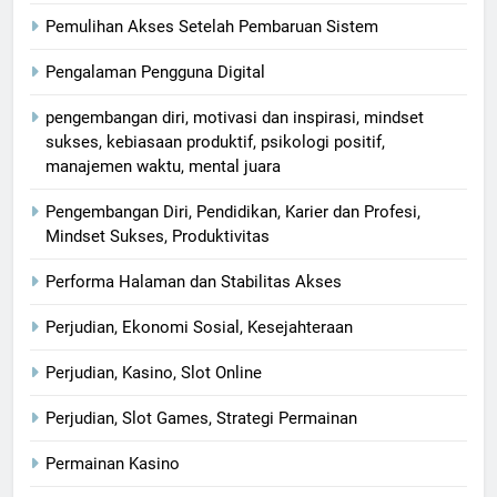
Pemulihan Akses Setelah Pembaruan Sistem
Pengalaman Pengguna Digital
pengembangan diri, motivasi dan inspirasi, mindset
sukses, kebiasaan produktif, psikologi positif,
manajemen waktu, mental juara
Pengembangan Diri, Pendidikan, Karier dan Profesi,
Mindset Sukses, Produktivitas
Performa Halaman dan Stabilitas Akses
Perjudian, Ekonomi Sosial, Kesejahteraan
Perjudian, Kasino, Slot Online
Perjudian, Slot Games, Strategi Permainan
Permainan Kasino