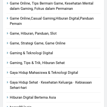
Game Online, Tips Bermain Game, Kesehatan Mental
dalam Gaming, Fokus dalam Permainan
Game Online,Casual Gaming,Hiburan Digital,Panduan
Pemain
Game, Hiburan, Panduan, Slot
Game, Strategi Game, Game Online
Gaming & Teknologi Digital
Gaming, Tips & Trik, Hiburan Sehat
Gaya Hidup Mahasiswa & Teknologi Digital
Gaya Hidup Sehat · Kesehatan Keluarga · Kebiasaan
Sehari-hari
Hiburan Digital Bertema Asia