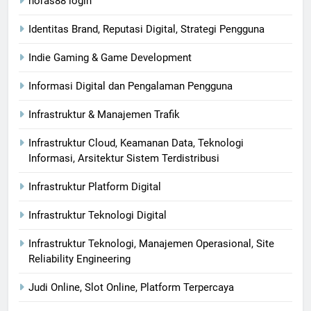
horas88 login
Identitas Brand, Reputasi Digital, Strategi Pengguna
Indie Gaming & Game Development
Informasi Digital dan Pengalaman Pengguna
Infrastruktur & Manajemen Trafik
Infrastruktur Cloud, Keamanan Data, Teknologi
Informasi, Arsitektur Sistem Terdistribusi
Infrastruktur Platform Digital
Infrastruktur Teknologi Digital
Infrastruktur Teknologi, Manajemen Operasional, Site
Reliability Engineering
Judi Online, Slot Online, Platform Terpercaya