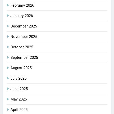
February 2026
January 2026
December 2025
November 2025
October 2025
September 2025
August 2025
July 2025
June 2025
May 2025
April 2025