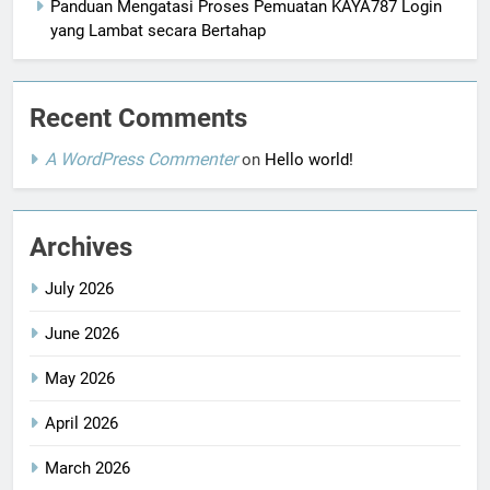
Panduan Mengatasi Proses Pemuatan KAYA787 Login
yang Lambat secara Bertahap
Recent Comments
A WordPress Commenter
on
Hello world!
Archives
July 2026
June 2026
May 2026
April 2026
March 2026